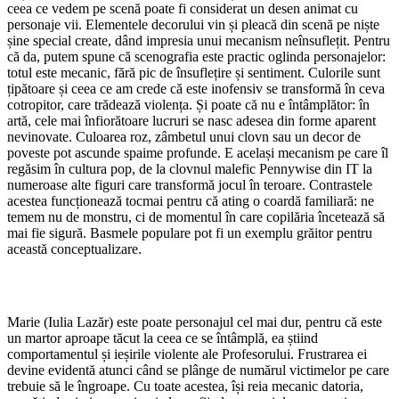
ceea ce vedem pe scenă poate fi considerat un desen animat cu
personaje vii. Elementele decorului vin și pleacă din scenă pe niște
șine special create, dând impresia unui mecanism neînsuflețit. Pentru
că da, putem spune că scenografia este practic oglinda personajelor:
totul este mecanic, fără pic de însuflețire și sentiment. Culorile sunt
țipătoare și ceea ce am crede că este inofensiv se transformă în ceva
cotropitor, care trădează violența. Și poate că nu e întâmplător: în
artă, cele mai înfiorătoare lucruri se nasc adesea din forme aparent
nevinovate. Culoarea roz, zâmbetul unui clovn sau un decor de
poveste pot ascunde spaime profunde. E același mecanism pe care îl
regăsim în cultura pop, de la clovnul malefic Pennywise din IT la
numeroase alte figuri care transformă jocul în teroare. Contrastele
acestea funcționează tocmai pentru că ating o coardă familiară: ne
temem nu de monstru, ci de momentul în care copilăria încetează să
mai fie sigură. Basmele populare pot fi un exemplu grăitor pentru
această conceptualizare.
Marie (Iulia Lazăr) este poate personajul cel mai dur, pentru că este
un martor aproape tăcut la ceea ce se întâmplă, ea știind
comportamentul și ieșirile violente ale Profesorului. Frustrarea ei
devine evidentă atunci când se plânge de numărul victimelor pe care
trebuie să le îngroape. Cu toate acestea, își reia mecanic datoria,