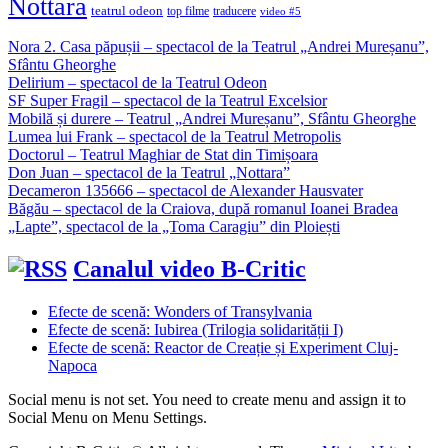
Nottara
teatrul odeon
top filme
traducere
video #5
Nora 2. Casa păpușii – spectacol de la Teatrul „Andrei Mureșanu”,
Sfântu Gheorghe
Delirium – spectacol de la Teatrul Odeon
SF Super Fragil – spectacol de la Teatrul Excelsior
Mobilă și durere – Teatrul „Andrei Mureșanu”, Sfântu Gheorghe
Lumea lui Frank – spectacol de la Teatrul Metropolis
Doctorul – Teatrul Maghiar de Stat din Timișoara
Don Juan – spectacol de la Teatrul „Nottara”
Decameron 135666 – spectacol de Alexander Hausvater
Băgău – spectacol de la Craiova, după romanul Ioanei Bradea
„Lapte”, spectacol de la „Toma Caragiu” din Ploiești
Canalul video B-Critic
Efecte de scenă: Wonders of Transylvania
Efecte de scenă: Iubirea (Trilogia solidarității I)
Efecte de scenă: Reactor de Creație și Experiment Cluj-
Napoca
Social menu is not set. You need to create menu and assign it to
Social Menu on Menu Settings.