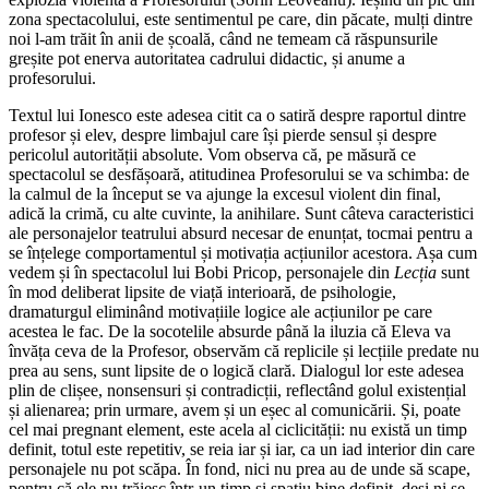
zona spectacolului, este sentimentul pe care, din păcate, mulți dintre
noi l-am trăit în anii de școală, când ne temeam că răspunsurile
greșite pot enerva autoritatea cadrului didactic, și anume a
profesorului.
Textul lui Ionesco este adesea citit ca o satiră despre raportul dintre
profesor și elev, despre limbajul care își pierde sensul și despre
pericolul autorității absolute. Vom observa că, pe măsură ce
spectacolul se desfășoară, atitudinea Profesorului se va schimba: de
la calmul de la început se va ajunge la excesul violent din final,
adică la crimă, cu alte cuvinte, la anihilare. Sunt câteva caracteristici
ale personajelor teatrului absurd necesar de enunțat, tocmai pentru a
se înțelege comportamentul și motivația acțiunilor acestora. Așa cum
vedem și în spectacolul lui Bobi Pricop, personajele din
Lecția
sunt
în mod deliberat lipsite de viață interioară, de psihologie,
dramaturgul eliminând motivațiile logice ale acțiunilor pe care
acestea le fac. De la socotelile absurde până la iluzia că Eleva va
învăța ceva de la Profesor, observăm că replicile și lecțiile predate nu
prea au sens, sunt lipsite de o logică clară. Dialogul lor este adesea
plin de clișee, nonsensuri și contradicții, reflectând golul existențial
și alienarea; prin urmare, avem și un eșec al comunicării. Și, poate
cel mai pregnant element, este acela al ciclicității: nu există un timp
definit, totul este repetitiv, se reia iar și iar, ca un iad interior din care
personajele nu pot scăpa. În fond, nici nu prea au de unde să scape,
pentru că ele nu trăiesc într-un timp și spațiu bine definit, deși ni se