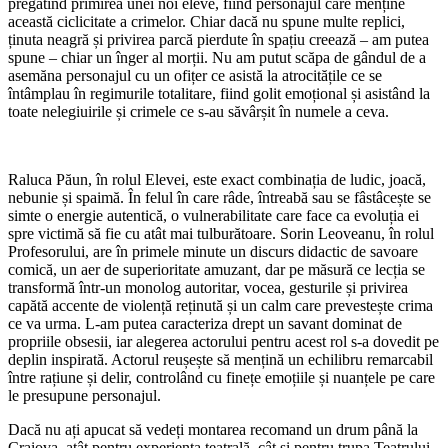
pregătind primirea unei noi eleve, fiind personajul care menține
această ciclicitate a crimelor. Chiar dacă nu spune multe replici,
ținuta neagră și privirea parcă pierdute în spațiu creează – am putea
spune – chiar un înger al morții. Nu am putut scăpa de gândul de a
asemăna personajul cu un ofițer ce asistă la atrocitățile ce se
întâmplau în regimurile totalitare, fiind golit emoțional și asistând la
toate nelegiuirile și crimele ce s-au săvârșit în numele a ceva.
Raluca Păun, în rolul Elevei, este exact combinația de ludic, joacă,
nebunie și spaimă. În felul în care râde, întreabă sau se fâstâcește se
simte o energie autentică, o vulnerabilitate care face ca evoluția ei
spre victimă să fie cu atât mai tulburătoare. Sorin Leoveanu, în rolul
Profesorului, are în primele minute un discurs didactic de savoare
comică, un aer de superioritate amuzant, dar pe măsură ce lecția se
transformă într-un monolog autoritar, vocea, gesturile și privirea
capătă accente de violență reținută și un calm care prevestește crima
ce va urma. L-am putea caracteriza drept un savant dominat de
propriile obsesii, iar alegerea actorului pentru acest rol s-a dovedit pe
deplin inspirată. Actorul reușește să mențină un echilibru remarcabil
între rațiune și delir, controlând cu finețe emoțiile și nuanțele pe care
le presupune personajul.
Dacă nu ați apucat să vedeți montarea recomand un drum până la
Craiova, atât pentru experiența teatrală, cât și pentru trupa Teatrului