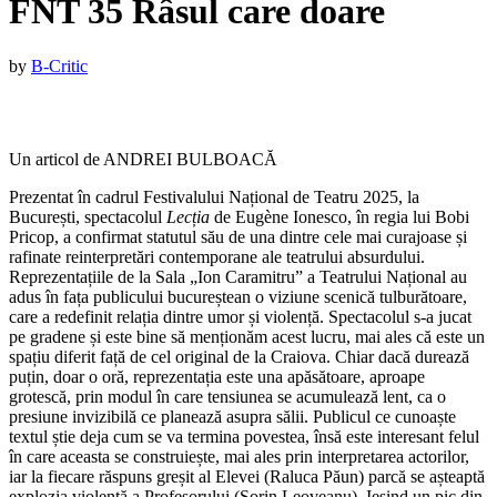
FNT 35 Râsul care doare
Published
by
B-Critic
on
:
13
noiembrie
Un articol de ANDREI BULBOACĂ
2025
Prezentat în cadrul Festivalului Național de Teatru 2025, la
București, spectacolul
Lecția
de Eugène Ionesco, în regia lui Bobi
Pricop, a confirmat statutul său de una dintre cele mai curajoase și
rafinate reinterpretări contemporane ale teatrului absurdului.
Reprezentațiile de la Sala „Ion Caramitru” a Teatrului Național au
adus în fața publicului bucureștean o viziune scenică tulburătoare,
care a redefinit relația dintre umor și violență. Spectacolul s-a jucat
pe gradene și este bine să menționăm acest lucru, mai ales că este un
spațiu diferit față de cel original de la Craiova. Chiar dacă durează
puțin, doar o oră, reprezentația este una apăsătoare, aproape
grotescă, prin modul în care tensiunea se acumulează lent, ca o
presiune invizibilă ce planează asupra sălii. Publicul ce cunoaște
textul știe deja cum se va termina povestea, însă este interesant felul
în care aceasta se construiește, mai ales prin interpretarea actorilor,
iar la fiecare răspuns greșit al Elevei (Raluca Păun) parcă se așteaptă
explozia violentă a Profesorului (Sorin Leoveanu). Ieșind un pic din