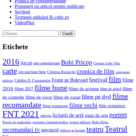
Politica de confidențialitate
Propuneți un articol pentru publicare
Secțiuni
Termenii utilizării B-critic.ro
VideoPlus
Caută
după:
Etichete
2016
Bobi Pricop
Arcub
arta contemporana
Carmen Lidia Vidu
carte
cronica de film
Cristina Rusiecki
cele mai bune filme
cumparari
film
festival
filme
Festin pe Bulevard
Cătălin D. Constantin
tablouri
filme bune
2016
filme de actiune
filme
filme 2017
filme de arhivă
filme
filme pe dvd
de comedie
filme de oscar
filme de vazut
recomandate
filme vechi
film romanesc
filme romanesti
FNT 2021
portret
licitații de artă
piata de arta
interviu
Portret de traducător
premiere cinematografice
preturi tablouri
Radu Afrim
Teatrul
teatru
recomandari tv
spectacol
tablouri in licitatie