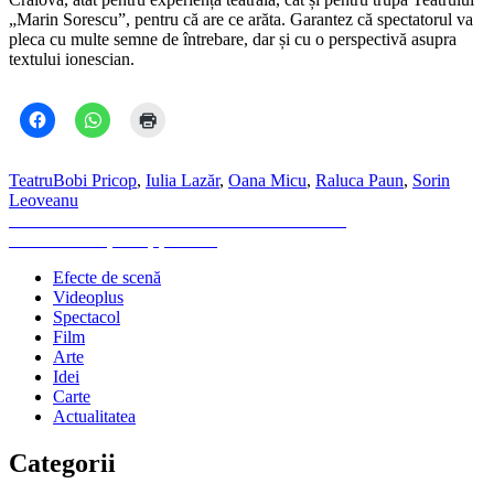
„Marin Sorescu”, pentru că are ce arăta. Garantez că spectatorul va
pleca cu multe semne de întrebare, dar și cu o perspectivă asupra
textului ionescian.
Teatru
Bobi Pricop
,
Iulia Lazăr
,
Oana Micu
,
Raluca Paun
,
Sorin
Leoveanu
Navigare
Previous
Previous
FNT 35 Vicontele. Joaca de-a absurdul
Next
post:
Next
Teatrul. Și real, și virtual
în
post:
Efecte de scenă
articole
Videoplus
Spectacol
Film
Arte
Idei
Carte
Actualitatea
Categorii