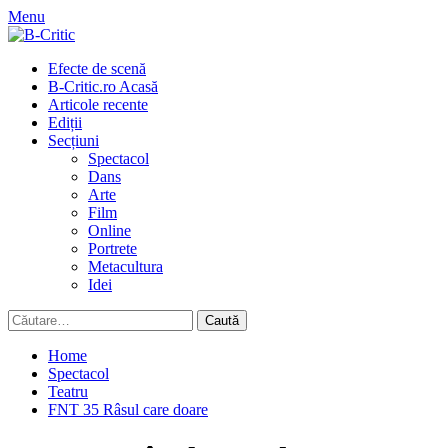
Skip
Menu
to
content
Primary
Efecte de scenă
Menu
B-Critic.ro Acasă
Articole recente
Ediții
Secțiuni
Spectacol
Dans
Arte
Film
Online
Portrete
Metacultura
Idei
Caută
după:
Home
Spectacol
Teatru
FNT 35 Râsul care doare