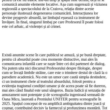
comunică anumite elemente locative. Așa cum sugerează și viziunea
regizorală a spectacolului de la Craiova, relația dintre aceste
personaje ilustrează degenerarea comunicării. Interacțiunea lor
devine progresiv absurdă, iar limbajul eșuează ca instrument de
învățare. În final, singurul limbaj pe care Profesorul îl poate folosi
este cel arhaic, al violenței și al crimei.
Există anumite scene în care publicul se amuză, și pe bună dreptate,
pentru că absurdul poate crea momente distractive, mai ales în
comunicarea infantilă care se naște între cei doi parteneri de dialog.
Nu putem uita nici discursul Profesorului despre filologie, despre
cum se învață limbile străine, care este o trimitere destul de clară la o
parodiere academică. Nu este un umor care caută simpla destindere,
ci un instrument cheie al teatrului absurdului, folosit pentru a
evidenția tragismul condiției umane și de aceea poate să fie dureros,
mai ales când finalul este unul sângeros. Iluzia ludică și senzația de
amuzament sunt potențate și de scenografia ingenioasă semnată de
Oana Micu, laureată a Premiului UNITER pentru scenografie în
2025. Spațiul conceput de ea amplifică ambiguitatea dintre joacă și
coșmar, contribuind decisiv la farmecul și profunzimea montării. Tot