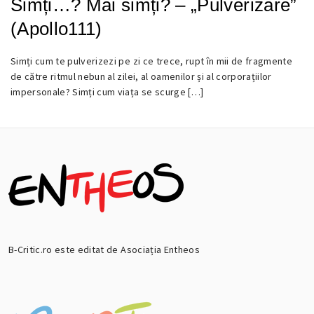
Simți…? Mai simți? – „Pulverizare”
(Apollo111)
Simți cum te pulverizezi pe zi ce trece, rupt în mii de fragmente
9
de către ritmul nebun al zilei, al oamenilor și al corporațiilor
DECEMBRIE
impersonale? Simți cum viața se scurge […]
2017
B-Critic.ro este editat de Asociația Entheos