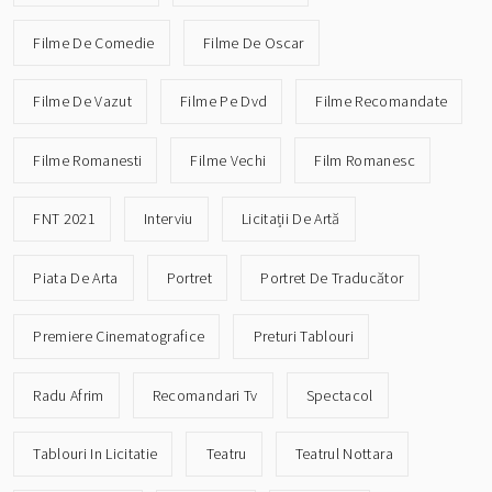
Filme De Comedie
Filme De Oscar
Filme De Vazut
Filme Pe Dvd
Filme Recomandate
Filme Romanesti
Filme Vechi
Film Romanesc
FNT 2021
Interviu
Licitații De Artă
Piata De Arta
Portret
Portret De Traducător
Premiere Cinematografice
Preturi Tablouri
Radu Afrim
Recomandari Tv
Spectacol
Tablouri In Licitatie
Teatru
Teatrul Nottara