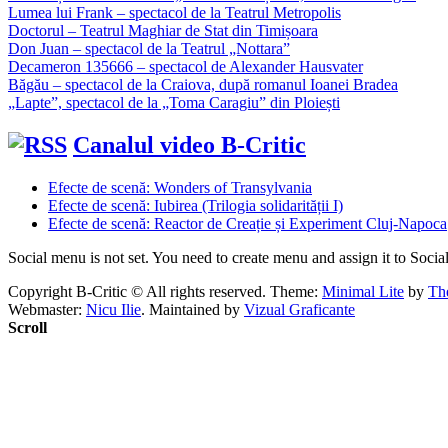
Lumea lui Frank – spectacol de la Teatrul Metropolis
Doctorul – Teatrul Maghiar de Stat din Timișoara
Don Juan – spectacol de la Teatrul „Nottara”
Decameron 135666 – spectacol de Alexander Hausvater
Băgău – spectacol de la Craiova, după romanul Ioanei Bradea
„Lapte”, spectacol de la „Toma Caragiu” din Ploiești
Canalul video B-Critic
Efecte de scenă: Wonders of Transylvania
Efecte de scenă: Iubirea (Trilogia solidarității I)
Efecte de scenă: Reactor de Creație și Experiment Cluj-Napoca
Social menu is not set. You need to create menu and assign it to Soc
Copyright B-Critic © All rights reserved.
Theme:
Minimal Lite
by
Th
Webmaster:
Nicu Ilie
. Maintained by
Vizual Graficante
Scroll