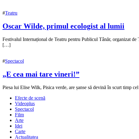
#
Teatru
Oscar Wilde, primul ecologist al lumii
30
Festivalul Internațional de Teatru pentru Publicul Tânăr, organizat de 
noiembrie
[…]
2022
6
decembrie
#
Spectacol
2022
„E cea mai tare vineri!”
5
Piesa lui Elise Wilk, Pisica verde, are șanse să devină în scurt timp 
octombrie
Efecte de scenă
2016
6
Videoplus
octombrie
Spectacol
2016
Film
Arte
Idei
Carte
Actualitatea