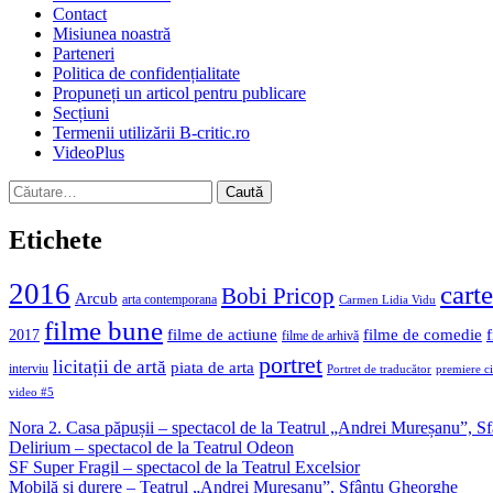
Contact
Misiunea noastră
Parteneri
Politica de confidențialitate
Propuneți un articol pentru publicare
Secțiuni
Termenii utilizării B-critic.ro
VideoPlus
Caută
după:
Etichete
2016
carte
Bobi Pricop
Arcub
arta contemporana
Carmen Lidia Vidu
filme bune
filme de actiune
filme de comedie
2017
filme de arhivă
portret
licitații de artă
piata de arta
interviu
Portret de traducător
premiere c
video #5
Nora 2. Casa păpușii – spectacol de la Teatrul „Andrei Mureșanu”, 
Delirium – spectacol de la Teatrul Odeon
SF Super Fragil – spectacol de la Teatrul Excelsior
Mobilă și durere – Teatrul „Andrei Mureșanu”, Sfântu Gheorghe