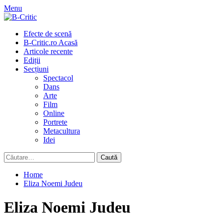
Skip
Menu
to
content
Primary
Efecte de scenă
Menu
B-Critic.ro Acasă
Articole recente
Ediții
Secțiuni
Spectacol
Dans
Arte
Film
Online
Portrete
Metacultura
Idei
Caută
după:
Home
Eliza Noemi Judeu
Eliza Noemi Judeu