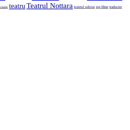
Teatrul Nottara
teatru
teatrul odeon
top filme
traducere
citatie