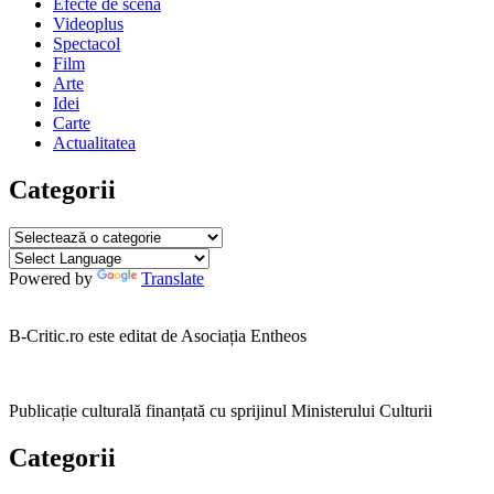
Efecte de scenă
2019
8
Videoplus
mai
Spectacol
2019
Film
Arte
Idei
Carte
Actualitatea
Categorii
Categorii
Powered by
Translate
B-Critic.ro este editat de Asociația Entheos
Publicație culturală finanțată cu sprijinul Ministerului Culturii
Categorii