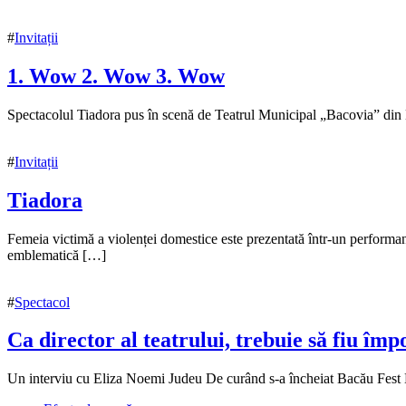
#
Invitații
1. Wow 2. Wow 3. Wow
15
Spectacolul Tiadora pus în scenă de Teatrul Municipal „Bacovia” din Bac
noiembrie
2021
#
Invitații
Tiadora
13
Femeia victimă a violenței domestice este prezentată într-un performa
noiembrie
emblematică […]
2021
13
noiembrie
#
Spectacol
2021
Ca director al teatrului, trebuie să fiu îm
8
Un interviu cu Eliza Noemi Judeu De curând s-a încheiat Bacău Fest Mo
mai