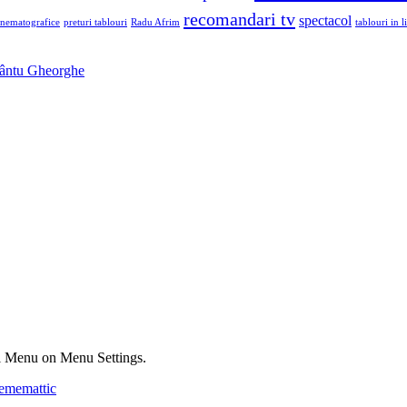
recomandari tv
spectacol
inematografice
preturi tablouri
Radu Afrim
tablouri in li
Sfântu Gheorghe
ial Menu on Menu Settings.
ememattic