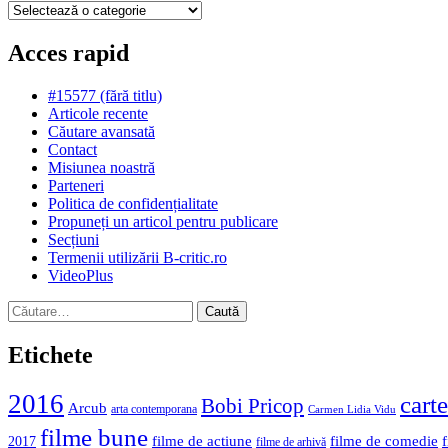
Categorii
Acces rapid
#15577 (fără titlu)
Articole recente
Căutare avansată
Contact
Misiunea noastră
Parteneri
Politica de confidențialitate
Propuneți un articol pentru publicare
Secțiuni
Termenii utilizării B-critic.ro
VideoPlus
Caută
după:
Etichete
2016
carte
Bobi Pricop
Arcub
arta contemporana
Carmen Lidia Vidu
filme bune
filme de actiune
filme de comedie
2017
filme de arhivă