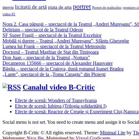
portret
licitații de artă
piata de arta
interviu
Portret de traducător
premiere c
video #5
Nora 2. Casa păpușii – spectacol de la Teatrul „Andrei Mureșanu”, 
Delirium – spectacol de la Teatrul Odeon
SF Super Fragil – spectacol de la Teatrul Excelsior
Mobilă și durere – Teatrul „Andrei Mureșanu”, Sfântu Gheorghe
Lumea lui Frank – spectacol de la Teatrul Metropolis
Doctorul – Teatrul Maghiar de Stat din Timișoara
Don Juan – spectacol de la Teatrul „Nottara”
Decameron 135666 – spectacol de Alexander Hausvater
Băgău – spectacol de la Craiova, după romanul Ioanei Bradea
„Lapte”, spectacol de la „Toma Caragiu” din Ploiești
Canalul video B-Critic
Efecte de scenă: Wonders of Transylvania
Efecte de scenă: Iubirea (Trilogia solidarității I)
Efecte de scenă: Reactor de Creație și Experiment Cluj-Napoca
Social menu is not set. You need to create menu and assign it to Soc
Copyright B-Critic © All rights reserved.
Theme:
Minimal Lite
by
Th
Webmaster:
Nicu Ilie
. Maintained by
Vizual Graficante