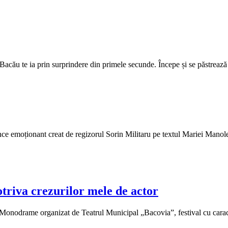
ău te ia prin surprindere din primele secunde. Începe și se păstrează ine
nce emoționant creat de regizorul Sorin Militaru pe textul Mariei Manol
potriva crezurilor mele de actor
nodrame organizat de Teatrul Municipal „Bacovia”, festival cu caracter