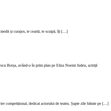
dit și curajos, te ceartă, te scuipă, îți […]
escu Borșa, având-o în prim plan pe Eliza Noemi Judeu, actriță
 competițional, dedicat actorului de teatru. Șapte zile bătute pe […]