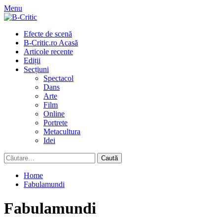
Skip
Menu
to
content
Primary
Efecte de scenă
Menu
B-Critic.ro Acasă
Articole recente
Ediții
Secțiuni
Spectacol
Dans
Arte
Film
Online
Portrete
Metacultura
Idei
Caută
după:
Home
Fabulamundi
Fabulamundi