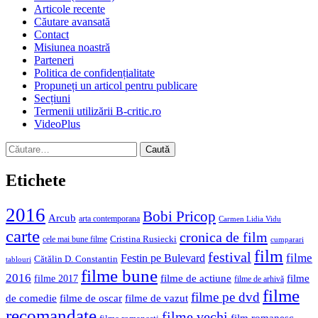
Articole recente
Căutare avansată
Contact
Misiunea noastră
Parteneri
Politica de confidențialitate
Propuneți un articol pentru publicare
Secțiuni
Termenii utilizării B-critic.ro
VideoPlus
Caută
după:
Etichete
2016
Bobi Pricop
Arcub
arta contemporana
Carmen Lidia Vidu
carte
cronica de film
Cristina Rusiecki
cele mai bune filme
cumparari
film
festival
filme
Festin pe Bulevard
Cătălin D. Constantin
tablouri
filme bune
2016
filme de actiune
filme
filme 2017
filme de arhivă
filme
filme pe dvd
de comedie
filme de oscar
filme de vazut
recomandate
filme vechi
film romanesc