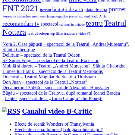
filme romanesti
FNT 2021
portret
licitații de artă
piata de arta
interviu
Portret de traducător
premiere cinematografice
preturi tablouri
Radu Afrim
Teatrul
teatru
recomandari tv
spectacol
tablouri in licitatie
Nottara
teatrul odeon
top filme
traducere
video #5
Nora 2. Casa păpușii – spectacol de la Teatrul „Andrei Mureșanu”,
Sfântu Gheorghe
Delirium – spectacol de la Teatrul Odeon
SF Super Fragil – spectacol de la Teatrul Excelsior
Mobilă și durere – Teatrul „Andrei Mureșanu”, Sfântu Gheorghe
Lumea lui Frank – spectacol de la Teatrul Metropolis
Doctorul – Teatrul Maghiar de Stat din Timișoara
Don Juan – spectacol de la Teatrul „Nottara”
Decameron 135666 – spectacol de Alexander Hausvater
Băgău – spectacol de la Craiova, după romanul Ioanei Bradea
„Lapte”, spectacol de la „Toma Caragiu” din Ploiești
Canalul video B-Critic
Efecte de scenă: Wonders of Transylvania
Efecte de scenă: Iubirea (Trilogia solidarității I)
Efecte de scenă: Reactor de Creație și Experiment Cluj-