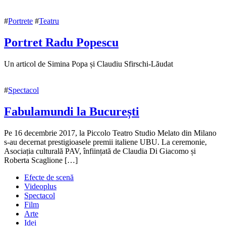
#
Portrete
#
Teatru
Portret Radu Popescu
10
Un articol de Simina Popa și Claudiu Sfirschi-Lăudat
noiembrie
2020
10
#
Spectacol
noiembrie
2020
Fabulamundi la București
29
Pe 16 decembrie 2017, la Piccolo Teatro Studio Melato din Milano
decembrie
s-au decernat prestigioasele premii italiene UBU. La ceremonie,
2017
Asociația culturală PAV, înființată de Claudia Di Giacomo și
18
ianuarie
Roberta Scaglione […]
2018
Efecte de scenă
Videoplus
Spectacol
Film
Arte
Idei