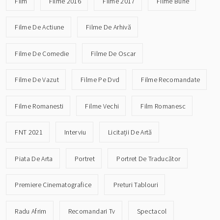
Film
Filme 2016
Filme 2017
Filme Bune
Filme De Actiune
Filme De Arhivă
Filme De Comedie
Filme De Oscar
Filme De Vazut
Filme Pe Dvd
Filme Recomandate
Filme Romanesti
Filme Vechi
Film Romanesc
FNT 2021
Interviu
Licitații De Artă
Piata De Arta
Portret
Portret De Traducător
Premiere Cinematografice
Preturi Tablouri
Radu Afrim
Recomandari Tv
Spectacol