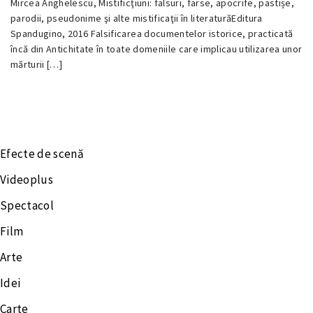
Mircea Anghelescu, Mistificţiuni: falsuri, farse, apocrife, pastișe,
18
parodii, pseudonime şi alte mistificaţii în literaturăEditura
DECEMBRIE
Spandugino, 2016 Falsificarea documentelor istorice, practicată
2016
încă din Antichitate în toate domeniile care implicau utilizarea unor
mărturii […]
Efecte de scenă
Videoplus
Spectacol
Film
Arte
Idei
Carte