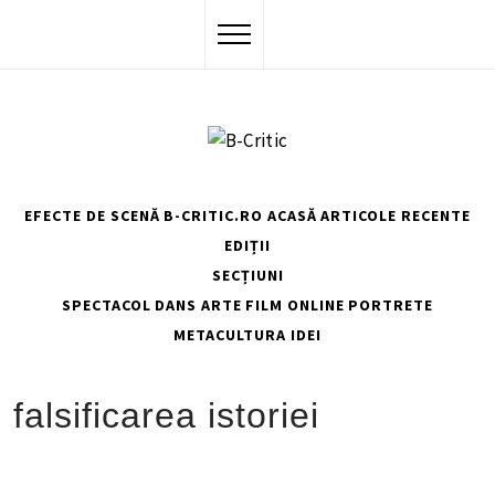
Skip
to
content
EFECTE DE SCENĂ
B-CRITIC.RO ACASĂ
ARTICOLE RECENTE
EDIȚII
SECȚIUNI
SPECTACOL
DANS
ARTE
FILM
ONLINE
PORTRETE
METACULTURA
IDEI
HOME
FALSIFICAREA ISTORIEI
falsificarea istoriei