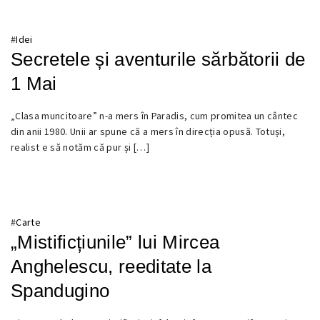
#
Idei
Secretele și aventurile sărbătorii de
1 Mai
„Clasa muncitoare” n-a mers în Paradis, cum promitea un cântec
28
din anii 1980. Unii ar spune că a mers în direcția opusă. Totuși,
APRILIE
realist e să notăm că pur și […]
2018
#
Carte
„Mistificțiunile” lui Mircea
Anghelescu, reeditate la
Spandugino