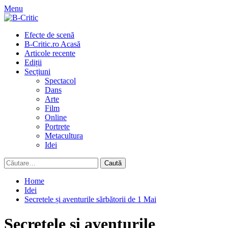
Skip
Menu
to
content
Primary
Efecte de scenă
Menu
B-Critic.ro Acasă
Articole recente
Ediții
Secțiuni
Spectacol
Dans
Arte
Film
Online
Portrete
Metacultura
Idei
Caută
după:
Home
Idei
Secretele și aventurile sărbătorii de 1 Mai
Secretele și aventurile