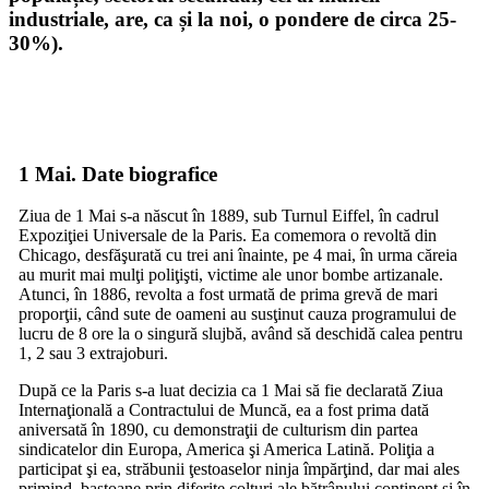
industriale, are, ca și la noi, o pondere de circa 25-
30%).
1 Mai. Date biografice
Ziua de 1 Mai s-a născut în 1889, sub Turnul Eiffel, în cadrul
Expoziţiei Universale de la Paris. Ea comemora o revoltă din
Chicago, desfăşurată cu trei ani înainte, pe 4 mai, în urma căreia
au murit mai mulţi poliţişti, victime ale unor bombe artizanale.
Atunci, în 1886, revolta a fost urmată de prima grevă de mari
proporţii, când sute de oameni au susţinut cauza programului de
lucru de 8 ore la o singură slujbă, având să deschidă calea pentru
1, 2 sau 3 extrajoburi.
După ce la Paris s-a luat decizia ca 1 Mai să fie declarată Ziua
Internaţională a Contractului de Muncă, ea a fost prima dată
aniversată în 1890, cu demonstraţii de culturism din partea
sindicatelor din Europa, America şi America Latină. Poliţia a
participat şi ea, străbunii ţestoaselor ninja împărţind, dar mai ales
primind, bastoane prin diferite colţuri ale bătrânului continent şi în