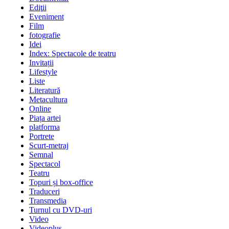
Ediţii
Eveniment
Film
fotografie
Idei
Index: Spectacole de teatru
Invitații
Lifestyle
Liste
Literatură
Metacultura
Online
Piața artei
platforma
Portrete
Scurt-metraj
Semnal
Spectacol
Teatru
Topuri și box-office
Traduceri
Transmedia
Turnul cu DVD-uri
Video
Videoplus