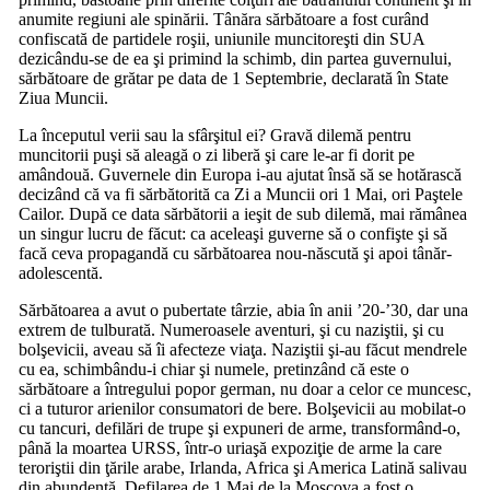
anumite regiuni ale spinării. Tânăra sărbătoare a fost curând
confiscată de partidele roşii, uniunile muncitoreşti din SUA
dezicându-se de ea şi primind la schimb, din partea guvernului,
sărbătoare de grătar pe data de 1 Septembrie, declarată în State
Ziua Muncii.
La începutul verii sau la sfârşitul ei? Gravă dilemă pentru
muncitorii puşi să aleagă o zi liberă şi care le-ar fi dorit pe
amândouă. Guvernele din Europa i-au ajutat însă să se hotărască
decizând că va fi sărbătorită ca Zi a Muncii ori 1 Mai, ori Paştele
Cailor. După ce data sărbătorii a ieşit de sub dilemă, mai rămânea
un singur lucru de făcut: ca aceleaşi guverne să o confişte şi să
facă ceva propagandă cu sărbătoarea nou-născută şi apoi tânăr-
adolescentă.
Sărbătoarea a avut o pubertate târzie, abia în anii
’20-’
30, dar una
extrem de tulburată. Numeroasele aventuri, şi cu naziştii, şi cu
bolşevicii, aveau să îi afecteze viaţa. Naziştii şi-au făcut mendrele
cu ea, schimbându-i chiar şi numele, pretinzând că este o
sărbătoare a întregului popor german, nu doar a celor ce muncesc,
ci a tuturor arienilor consumatori de bere. Bolşevicii au mobilat-o
cu tancuri, defilări de trupe şi expuneri de arme, transformând-o,
până la moartea URSS, într-o uriaşă expoziţie de arme la care
teroriştii din ţările arabe, Irlanda, Africa şi America Latină salivau
din abundenţă. Defilarea de 1 Mai de la Moscova a fost o