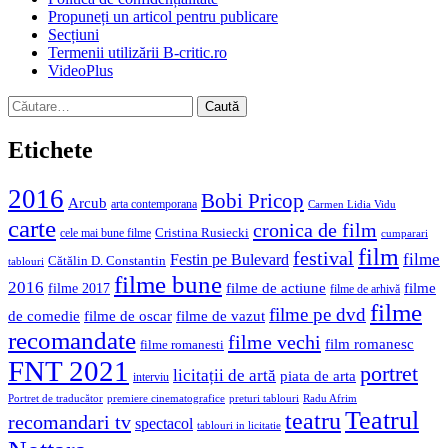
Propuneți un articol pentru publicare
Secțiuni
Termenii utilizării B-critic.ro
VideoPlus
Caută
după:
Etichete
2016
Bobi Pricop
Arcub
arta contemporana
Carmen Lidia Vidu
carte
cronica de film
Cristina Rusiecki
cele mai bune filme
cumparari
film
festival
filme
Festin pe Bulevard
Cătălin D. Constantin
tablouri
filme bune
2016
filme de actiune
filme
filme 2017
filme de arhivă
filme
filme pe dvd
de comedie
filme de oscar
filme de vazut
recomandate
filme vechi
film romanesc
filme romanesti
FNT 2021
portret
licitații de artă
piata de arta
interviu
Portret de traducător
premiere cinematografice
preturi tablouri
Radu Afrim
Teatrul
teatru
recomandari tv
spectacol
tablouri in licitatie