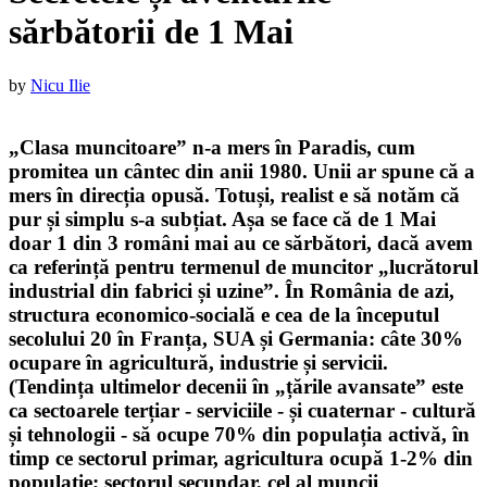
sărbătorii de 1 Mai
Published
by
Nicu Ilie
on
:
28
„Clasa muncitoare” n-a mers în Paradis, cum
aprilie
promitea un cântec din anii 1980. Unii ar spune că a
2018
28
mers în direcția opusă. Totuși, realist e să notăm că
aprilie
pur și simplu s-a subțiat. Așa se face că de 1 Mai
2018
doar 1 din 3 români mai au ce sărbători, dacă avem
ca referință pentru termenul de muncitor „lucrătorul
industrial din fabrici și uzine”. În România de azi,
structura economico-socială e cea de la începutul
secolului 20 în Franța, SUA și Germania: câte 30%
ocupare în agricultură, industrie și servicii.
(Tendința ultimelor decenii în „țările avansate” este
ca sectoarele terțiar - serviciile - și cuaternar - cultură
și tehnologii - să ocupe 70% din populația activă, în
timp ce sectorul primar, agricultura ocupă 1-2% din
populație; sectorul secundar, cel al muncii