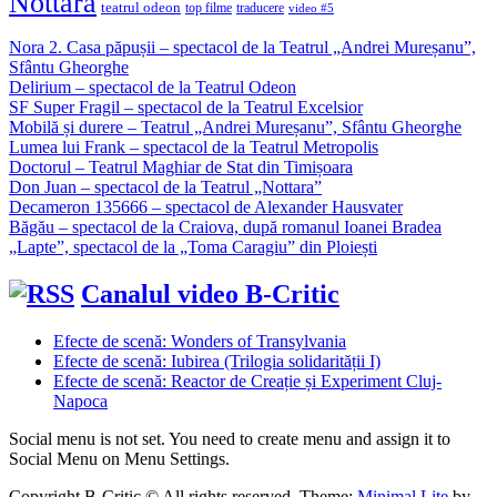
Nottara
teatrul odeon
top filme
traducere
video #5
Nora 2. Casa păpușii – spectacol de la Teatrul „Andrei Mureșanu”,
Sfântu Gheorghe
Delirium – spectacol de la Teatrul Odeon
SF Super Fragil – spectacol de la Teatrul Excelsior
Mobilă și durere – Teatrul „Andrei Mureșanu”, Sfântu Gheorghe
Lumea lui Frank – spectacol de la Teatrul Metropolis
Doctorul – Teatrul Maghiar de Stat din Timișoara
Don Juan – spectacol de la Teatrul „Nottara”
Decameron 135666 – spectacol de Alexander Hausvater
Băgău – spectacol de la Craiova, după romanul Ioanei Bradea
„Lapte”, spectacol de la „Toma Caragiu” din Ploiești
Canalul video B-Critic
Efecte de scenă: Wonders of Transylvania
Efecte de scenă: Iubirea (Trilogia solidarității I)
Efecte de scenă: Reactor de Creație și Experiment Cluj-
Napoca
Social menu is not set. You need to create menu and assign it to
Social Menu on Menu Settings.
Copyright B-Critic © All rights reserved.
Theme:
Minimal Lite
by