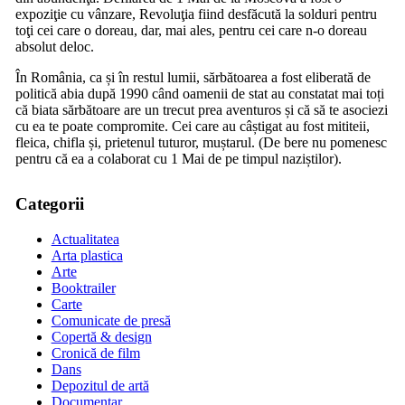
expoziţie cu vânzare, Revoluţia fiind desfăcută la solduri pentru
toţi cei care o doreau, dar, mai ales, pentru cei care n-o doreau
absolut deloc.
În România, ca și în restul lumii, sărbătoarea a fost eliberată de
politică abia după 1990 când oamenii de stat au constatat mai toți
că biata sărbătoare are un trecut prea aventuros și că să te asociezi
cu ea te poate compromite. Cei care au câștigat au fost mititeii,
fleica, chifla și, prietenul tuturor, muștarul. (De bere nu pomenesc
pentru că ea a colaborat cu 1 Mai de pe timpul naziștilor).
Categorii
Actualitatea
Arta plastica
Arte
Booktrailer
Carte
Comunicate de presă
Copertă & design
Cronică de film
Dans
Depozitul de artă
Documentar