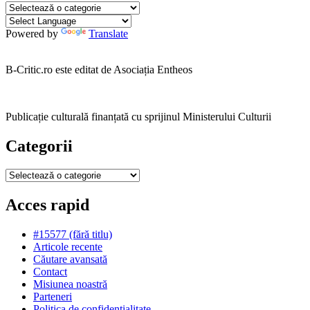
Categorii
Powered by
Translate
B-Critic.ro este editat de Asociația Entheos
Publicație culturală finanțată cu sprijinul Ministerului Culturii
Categorii
Categorii
Acces rapid
#15577 (fără titlu)
Articole recente
Căutare avansată
Contact
Misiunea noastră
Parteneri
Politica de confidențialitate