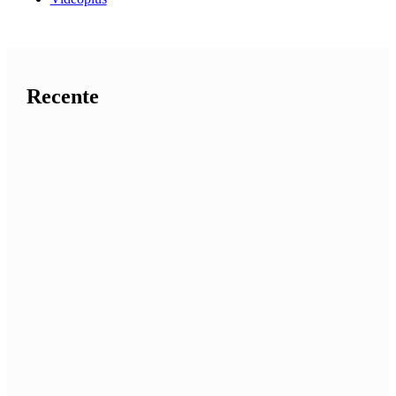
Recente
„Umorul are darul de a aduce oamenii cu
picioarele pe pământ”
Simezele și stradalul la FITS 2026
Vinovat sau nevinovat? Când Eriniile se
transformă în Eumenide și așa rămân până azi
De la „Plaha” la „Cămătarii” – două seriale
care orbecăie prin întunecații ani 1990