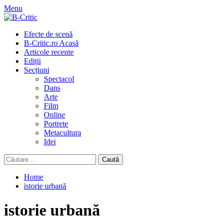
Skip
Menu
to
content
Primary
Efecte de scenă
Menu
B-Critic.ro Acasă
Articole recente
Ediții
Secțiuni
Spectacol
Dans
Arte
Film
Online
Portrete
Metacultura
Idei
Caută
după:
Home
istorie urbană
istorie urbană