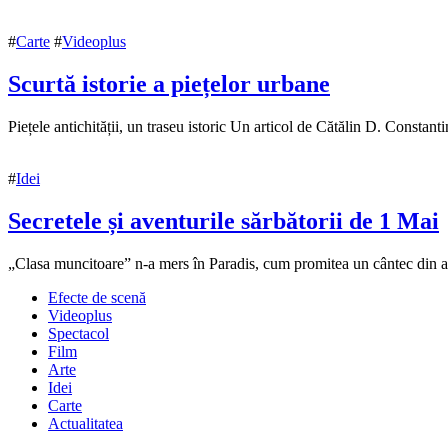
#
Carte
#
Videoplus
Scurtă istorie a piețelor urbane
15
Piețele antichității, un traseu istoric Un articol de Cătălin D. Constan
noiembrie
2020
17
#
Idei
noiembrie
2020
Secretele și aventurile sărbătorii de 1 Mai
28
„Clasa muncitoare” n-a mers în Paradis, cum promitea un cântec din ani
aprilie
Efecte de scenă
2018
28
Videoplus
aprilie
Spectacol
2018
Film
Arte
Idei
Carte
Actualitatea