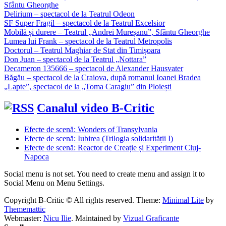
Sfântu Gheorghe
Delirium – spectacol de la Teatrul Odeon
SF Super Fragil – spectacol de la Teatrul Excelsior
Mobilă și durere – Teatrul „Andrei Mureșanu”, Sfântu Gheorghe
Lumea lui Frank – spectacol de la Teatrul Metropolis
Doctorul – Teatrul Maghiar de Stat din Timișoara
Don Juan – spectacol de la Teatrul „Nottara”
Decameron 135666 – spectacol de Alexander Hausvater
Băgău – spectacol de la Craiova, după romanul Ioanei Bradea
„Lapte”, spectacol de la „Toma Caragiu” din Ploiești
Canalul video B-Critic
Efecte de scenă: Wonders of Transylvania
Efecte de scenă: Iubirea (Trilogia solidarității I)
Efecte de scenă: Reactor de Creație și Experiment Cluj-
Napoca
Social menu is not set. You need to create menu and assign it to
Social Menu on Menu Settings.
Copyright B-Critic © All rights reserved.
Theme:
Minimal Lite
by
Thememattic
Webmaster:
Nicu Ilie
. Maintained by
Vizual Graficante