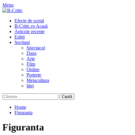
Skip
Menu
to
content
Primary
Efecte de scenă
Menu
B-Critic.ro Acasă
Articole recente
Ediții
Secțiuni
Spectacol
Dans
Arte
Film
Online
Portrete
Metacultura
Idei
Caută
după:
Home
Figuranta
Figuranta