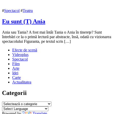
#
Spectacol
#
Teatru
Eu sunt (T) Ania
17
Ania sau Tania? A fost mai întâi Tania o Ania în tinereţe? Sunt
decembrie
întrebări ce la o primă lectură par abstracte, însă, odată cu vizionarea
2019
spectacolului Figuranta, pe textul scris […]
17
decembrie
Efecte de scenă
2019
Videoplus
Spectacol
Film
Arte
Idei
Carte
Actualitatea
Categorii
Categorii
Powered by
Translate