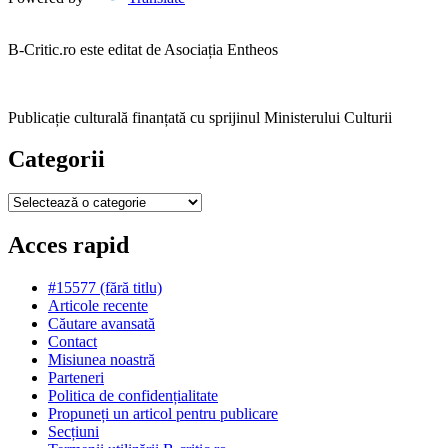
B-Critic.ro este editat de Asociația Entheos
Publicație culturală finanțată cu sprijinul Ministerului Culturii
Categorii
Categorii
Acces rapid
#15577 (fără titlu)
Articole recente
Căutare avansată
Contact
Misiunea noastră
Parteneri
Politica de confidențialitate
Propuneți un articol pentru publicare
Secțiuni