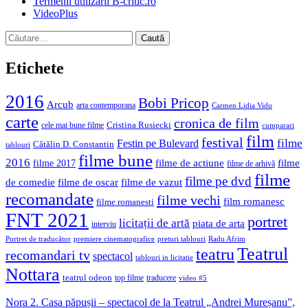
Termenii utilizării B-critic.ro
VideoPlus
Caută
după:
Etichete
2016
Bobi Pricop
Arcub
arta contemporana
Carmen Lidia Vidu
carte
cronica de film
Cristina Rusiecki
cele mai bune filme
cumparari
film
festival
filme
Festin pe Bulevard
Cătălin D. Constantin
tablouri
filme bune
2016
filme de actiune
filme
filme 2017
filme de arhivă
filme
filme pe dvd
de comedie
filme de oscar
filme de vazut
recomandate
filme vechi
film romanesc
filme romanesti
FNT 2021
portret
licitații de artă
piata de arta
interviu
Portret de traducător
premiere cinematografice
preturi tablouri
Radu Afrim
Teatrul
teatru
recomandari tv
spectacol
tablouri in licitatie
Nottara
teatrul odeon
top filme
traducere
video #5
Nora 2. Casa păpușii – spectacol de la Teatrul „Andrei Mureșanu”,