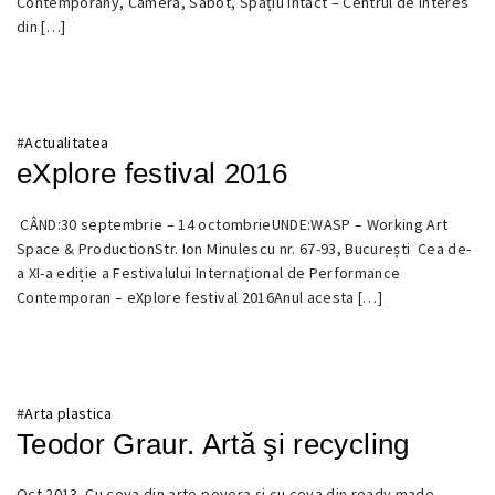
Contemporany, Camera, Sabot, Spațiu Intact – Centrul de Interes
2017
din […]
#
Actualitatea
eXplore festival 2016
CÂND:30 septembrie – 14 octombrieUNDE:WASP – Working Art
29
Space & ProductionStr. Ion Minulescu nr. 67-93, București Cea de-
SEPTEMBRIE
a XI-a ediție a Festivalului Internațional de Performance
2016
Contemporan – eXplore festival 2016Anul acesta […]
#
Arta plastica
Teodor Graur. Artă şi recycling
Oct 2013. Cu ceva din arte povera şi cu ceva din ready made,