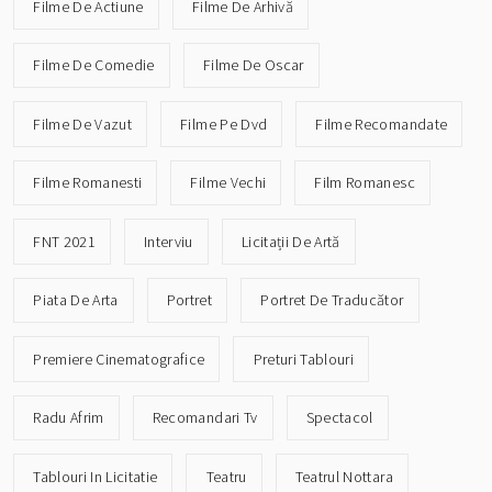
Filme De Actiune
Filme De Arhivă
Filme De Comedie
Filme De Oscar
Filme De Vazut
Filme Pe Dvd
Filme Recomandate
Filme Romanesti
Filme Vechi
Film Romanesc
FNT 2021
Interviu
Licitații De Artă
Piata De Arta
Portret
Portret De Traducător
Premiere Cinematografice
Preturi Tablouri
Radu Afrim
Recomandari Tv
Spectacol
Tablouri In Licitatie
Teatru
Teatrul Nottara