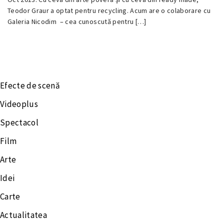
18
Teodor Graur a optat pentru recycling. Acum are o colaborare cu
0
OCTOMBRIE
Galeria Nicodim – cea cunoscută pentru […]
2013
Efecte de scenă
Videoplus
Spectacol
Film
Arte
Idei
Carte
Actualitatea