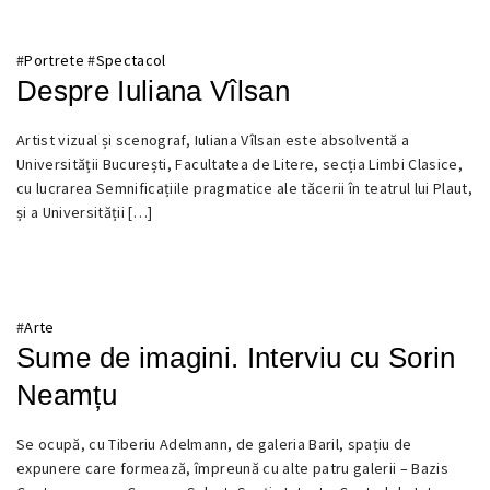
#
Portrete
#
Spectacol
Despre Iuliana Vîlsan
Artist vizual și scenograf, Iuliana Vîlsan este absolventă a
11
Universității București, Facultatea de Litere, secția Limbi Clasice,
NOIEMBRIE
cu lucrarea Semnificațiile pragmatice ale tăcerii în teatrul lui Plaut,
2018
și a Universității […]
#
Arte
Sume de imagini. Interviu cu Sorin
Neamțu
Se ocupă, cu Tiberiu Adelmann, de galeria Baril, spațiu de
1
expunere care formează, împreună cu alte patru galerii – Bazis
AUGUST