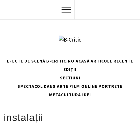
Skip
to
content
EFECTE DE SCENĂ
B-CRITIC.RO ACASĂ
ARTICOLE RECENTE
EDIȚII
SECȚIUNI
SPECTACOL
DANS
ARTE
FILM
ONLINE
PORTRETE
METACULTURA
IDEI
HOME
INSTALAȚII
instalații