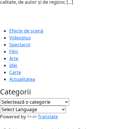
2019
calitate, de autor și de regizor, […]
17
ianuarie
2019
Efecte de scenă
Videoplus
Spectacol
Film
Arte
Idei
Carte
Actualitatea
Categorii
Categorii
Powered by
Translate