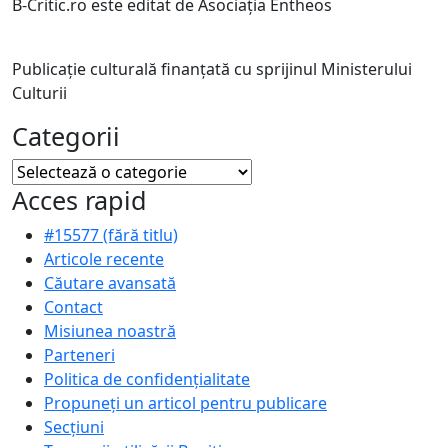
B-Critic.ro este editat de Asociația Entheos
Publicație culturală finanțată cu sprijinul Ministerului
Culturii
Categorii
Categorii
Acces rapid
#15577 (fără titlu)
Articole recente
Căutare avansată
Contact
Misiunea noastră
Parteneri
Politica de confidențialitate
Propuneți un articol pentru publicare
Secțiuni