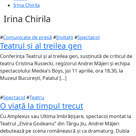
Irina Chirila
Irina Chirila
#
Comunicate de presă
#
Invitații
#
Spectacol
Teatrul și al treilea gen
Conferința Teatrul și al treilea gen, susținută de criticul de
6
teatru Cristina Rusiecki, regizorul Andrei Măjeri și echipa
aprilie
spectacolului Medea’s Boys, joi 11 aprilie, ora 18.30, la
2019
Muzeul București, Palatul […]
#
Spectacol
#
Teatru
O viață la timpul trecut
Cu Amplexus sau Ultima îmbrățișare, spectacol montat la
17
Teatrul „Elvira Godeanu“ din Târgu Jiu, Andrei Măjeri
ianuarie
debutează pe scena românească și ca dramaturg. Dubla