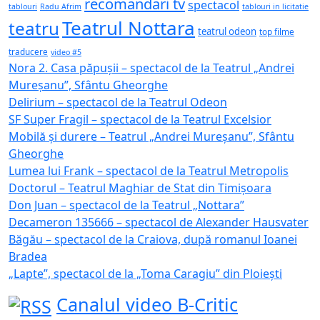
recomandari tv
spectacol
tablouri
Radu Afrim
tablouri in licitatie
Teatrul Nottara
teatru
teatrul odeon
top filme
traducere
video #5
Nora 2. Casa păpușii – spectacol de la Teatrul „Andrei
Mureșanu”, Sfântu Gheorghe
Delirium – spectacol de la Teatrul Odeon
SF Super Fragil – spectacol de la Teatrul Excelsior
Mobilă și durere – Teatrul „Andrei Mureșanu”, Sfântu
Gheorghe
Lumea lui Frank – spectacol de la Teatrul Metropolis
Doctorul – Teatrul Maghiar de Stat din Timișoara
Don Juan – spectacol de la Teatrul „Nottara”
Decameron 135666 – spectacol de Alexander Hausvater
Băgău – spectacol de la Craiova, după romanul Ioanei
Bradea
„Lapte”, spectacol de la „Toma Caragiu” din Ploiești
Canalul video B-Critic