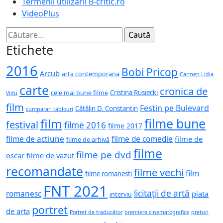
Termenii utilizării B-critic.ro
VideoPlus
Caută
după:
Etichete
2016
Bobi Pricop
Arcub
arta contemporana
Carmen Lidia
carte
cronica de
Cristina Rusiecki
cele mai bune filme
Vidu
film
Festin pe Bulevard
Cătălin D. Constantin
cumparari tablouri
filme bune
film
festival
filme 2016
filme 2017
filme de actiune
filme de comedie
filme de
filme de arhivă
filme
filme pe dvd
oscar
filme de vazut
recomandate
filme vechi
film
filme romanesti
FNT 2021
licitații de artă
romanesc
piata
interviu
portret
de arta
Portret de traducător
premiere cinematografice
preturi