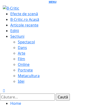
Skip
MENU
to
Primary
Efecte de scenă
content
Menu
B-Critic.ro Acasă
Articole recente
Ediții
Secțiuni
Spectacol
Dans
Arte
Film
Online
Portrete
Metacultura
Idei
Caută
după:
Home