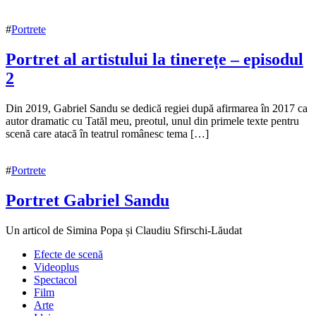
#
Portrete
Portret al artistului la tinerețe – episodul
2
19
Din 2019, Gabriel Sandu se dedică regiei după afirmarea în 2017 ca
mai
autor dramatic cu Tatăl meu, preotul, unul din primele texte pentru
2023
scenă care atacă în teatrul românesc tema […]
20
mai
2023
#
Portrete
Portret Gabriel Sandu
15
Un articol de Simina Popa și Claudiu Sfirschi-Lăudat
noiembrie
Efecte de scenă
2020
16
Videoplus
noiembrie
Spectacol
2020
Film
Arte