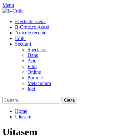
Skip
Menu
to
content
Primary
Efecte de scenă
Menu
B-Critic.ro Acasă
Articole recente
Ediții
Secțiuni
Spectacol
Dans
Arte
Film
Online
Portrete
Metacultura
Idei
Caută
după:
Home
Uitasem
Uitasem