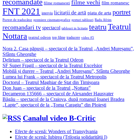
recomandate
filme vechi
film romanesc
filme romanesti
FNT 2021
portret
licitații de artă
piata de arta
interviu
Portret de traducător
premiere cinematografice
preturi tablouri
Radu Afrim
Teatrul
teatru
recomandari tv
spectacol
tablouri in licitatie
Nottara
teatrul odeon
top filme
traducere
video #5
Nora 2. Casa păpușii – spectacol de la Teatrul „Andrei Mureșanu”,
Sfântu Gheorghe
Delirium – spectacol de la Teatrul Odeon
SF Super Fragil – spectacol de la Teatrul Excelsior
Mobilă și durere – Teatrul „Andrei Mureșanu”, Sfântu Gheorghe
Lumea lui Frank – spectacol de la Teatrul Metropolis
Doctorul – Teatrul Maghiar de Stat din Timișoara
Don Juan – spectacol de la Teatrul „Nottara”
Decameron 135666 – spectacol de Alexander Hausvater
Băgău – spectacol de la Craiova, după romanul Ioanei Bradea
„Lapte”, spectacol de la „Toma Caragiu” din Ploiești
Canalul video B-Critic
Efecte de scenă: Wonders of Transylvania
Efecte de scenă: Iubirea (Trilogia solidarității I)