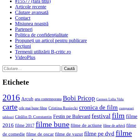
#15577 (fără titlu)
Articole recente
Căutare avansată
Contact
Misiunea noastră
Parteneri
Politica de confidențialitate
Propuneți un articol pentru publicare
Secțiuni
Termenii utilizării B-critic.ro
VideoPlus
Caută
după:
Etichete
2016
Bobi Pricop
Arcub
arta contemporana
Carmen Lidia Vidu
carte
cronica de film
Cristina Rusiecki
cele mai bune filme
cumparari
film
festival
filme
Festin pe Bulevard
Cătălin D. Constantin
tablouri
filme bune
2016
filme de actiune
filme
filme 2017
filme de arhivă
filme
filme pe dvd
de comedie
filme de oscar
filme de vazut