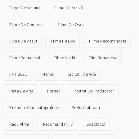
Filme De Actiune
Filme De Arhivă
Filme De Comedie
Filme De Oscar
Filme De Vazut
Filme Pe Dvd
Filme Recomandate
Filme Romanesti
Filme Vechi
Film Romanesc
FNT 2021
Interviu
Licitații De Artă
Piata De Arta
Portret
Portret De Traducător
Premiere Cinematografice
Preturi Tablouri
Radu Afrim
Recomandari Tv
Spectacol