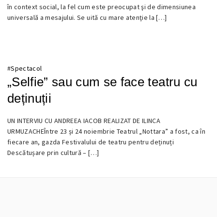
29
în context social, la fel cum este preocupat şi de dimensiunea
NOIEMBRIE
universală a mesajului. Se uită cu mare atenţie la […]
2016
#
Spectacol
„Selfie” sau cum se face teatru cu
deținuții
UN INTERVIU CU ANDREEA IACOB REALIZAT DE ILINCA
29
URMUZACHEÎntre 23 și 24 noiembrie Teatrul „Nottara” a fost, ca în
NOIEMBRIE
fiecare an, gazda Festivalului de teatru pentru deținuți
2016
Descătușare prin cultură – […]