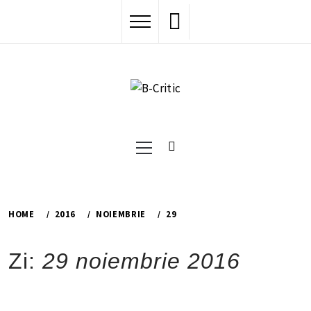
Skip
to
content
Primary
Menu
HOME
2016
NOIEMBRIE
29
Zi:
29 noiembrie 2016