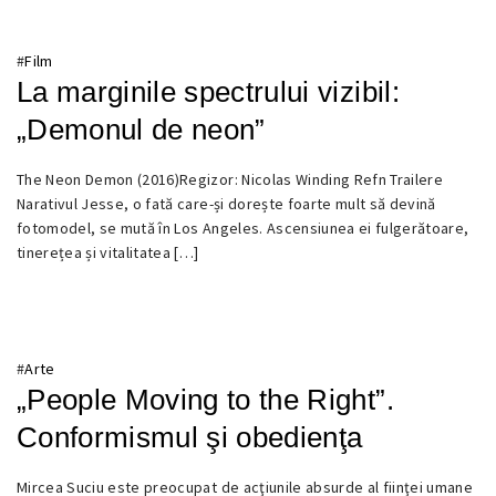
#
Film
La marginile spectrului vizibil:
„Demonul de neon”
The Neon Demon (2016)Regizor: Nicolas Winding Refn Trailere
29
Narativul Jesse, o fată care-și dorește foarte mult să devină
NOIEMBRIE
fotomodel, se mută în Los Angeles. Ascensiunea ei fulgerătoare,
2016
tinerețea și vitalitatea […]
#
Arte
„People Moving to the Right”.
Conformismul şi obedienţa
Mircea Suciu este preocupat de acţiunile absurde al fiinţei umane