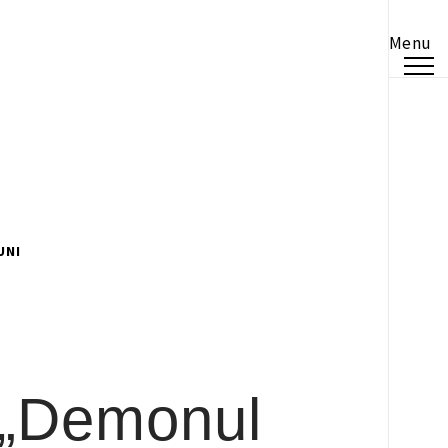
Menu
UNI
: „Demonul