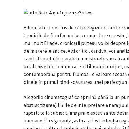
Filmul a fost descris de către regizor ca un horror
Cronicile de film fac un loc comun din expresia „ho
mai mult Eliade, cronicarii puteau vorbi despre f
de misterele antice. Alți critici, cândva, vor ana
canibalismului în paralel cu misterele sacralizant
un alt nivel de comunicare al filmului, mai jos, m
contemporană pentru frumos - o valoare scoasă di
binele în primul rând - căutarea unei perfecțiuni 
Alegerile cinematografice sprijină până la un pun
abstractizarea) liniile de interpretare a narațiun
raportate la subiect, imaginile estetizante devin
inumane. Cu siguranță, asta a și fost intenția regiz
produsul cultural trebuie să fie mai mult decât f