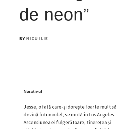
de neon”
PUBLISHED
BY
NICU ILIE
ON
:
29
NOIEMBRIE
2016
Narativul
Jesse, o fată care-și dorește foarte mult să
devină fotomodel, se mută în Los Angeles.
Ascensiunea ei fulgerătoare, tinerețea și