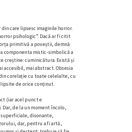
 din care lipsesc imaginile horror.
rror psihologic”. Dacă ar fi citit
orța primitivă a poveștii, demnă
liza componenta mistic-simbolică a
e creștine: cuminicătura. Există și
ai accesibil, mai abstract. Obsesia
n corelație cu toate celelalte, cu
lipsite de orice conținut.
ct (iar acel punct e
ii. Dar, de la un moment încolo,
 superficiale, disonante,
orului, dar, pentru a fi artă,
rumos şi deștept: trebuie să fie