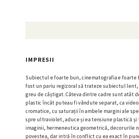
IMPRESII
Subiectul e foarte bun, cinematografia e foarte b
fost un pariu regizoral să trateze subiectul lent,
greu de câștigat. Câteva dintre cadre sunt atât 
plastic încât puteau fi vândute separat, ca video
cromatice, cu saturații în ambele margini ale spect
spre ultraviolet, aduce și ea tensiune plastică ș
imaginii, hermeneutica geometrică, decorurile 
povestea, dar intră în conflict cu ea exact în pu