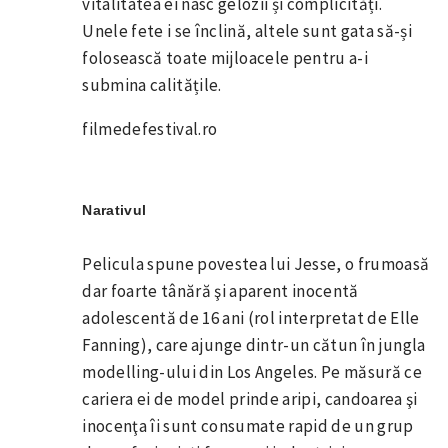
vitalitatea ei nasc gelozii și complicități.
Unele fete i se înclină, altele sunt gata să-și
folosească toate mijloacele pentru a-i
submina calitățile.
filmedefestival.ro
Narativul
Pelicula spune povestea lui Jesse, o frumoasă
dar foarte tânără şi aparent inocentă
adolescentă de 16 ani (rol interpretat de Elle
Fanning), care ajunge dintr-un cătun în jungla
modelling-ului din Los Angeles. Pe măsură ce
cariera ei de model prinde aripi, candoarea şi
inocenţa îi sunt consumate rapid de un grup