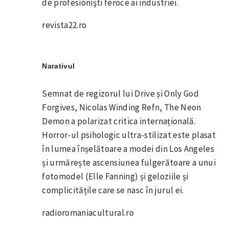
de profesionişti feroce ai industriei.
revista22.ro
Narativul
Semnat de regizorul lui Drive și Only God
Forgives, Nicolas Winding Refn, The Neon
Demon a polarizat critica internațională.
Horror-ul psihologic ultra-stilizat este plasat
în lumea înșelătoare a modei din Los Angeles
și urmărește ascensiunea fulgerătoare a unui
fotomodel (Elle Fanning) și geloziile și
complicitățile care se nasc în jurul ei.
radioromaniacultural.ro