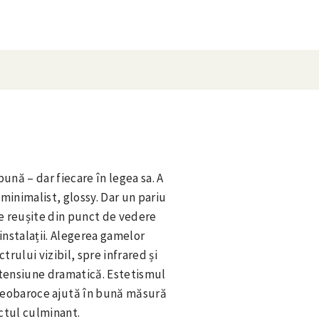
ună – dar fiecare în legea sa. A
 minimalist, glossy. Dar un pariu
de reușite din punct de vedere
instalații. Alegerea gamelor
rului vizibil, spre infrared și
i tensiune dramatică. Estetismul
neobaroce ajută în bună măsură
nctul culminant.