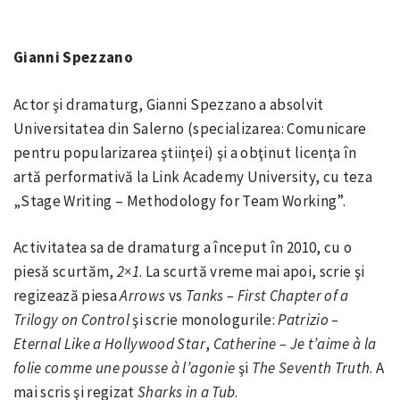
Gianni Spezzano
Actor şi dramaturg, Gianni Spezzano a absolvit
Universitatea din Salerno (specializarea: Comunicare
pentru popularizarea ştiinţei) şi a obţinut licenţa în
artă performativă la Link Academy University, cu teza
„Stage Writing – Methodology for Team Working”.
Activitatea sa de dramaturg a început în 2010, cu o
piesă scurtăm,
2×1
. La scurtă vreme mai apoi, scrie şi
regizează piesa
Arrows
vs
Tanks – First Chapter of a
Trilogy on Control
şi scrie monologurile:
Patrizio –
Eternal Like a Hollywood Star
,
Catherine – Je t’aime à la
folie comme une pousse à l’agonie
şi
The Seventh Truth
. A
mai scris şi regizat
Sharks in a Tub
.