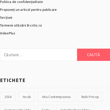
Politica de confidențialitate
Propuneți un articol pentru publicare
Secțiuni
Termenii utilizării B-critic.ro
VideoPlus
Caută
după:
ETICHETE
2016
Arcub
Arta Contemporana
Bobi Pricop
Carmen Lidia Vidu
Carte
Cele Mai Bune Filme