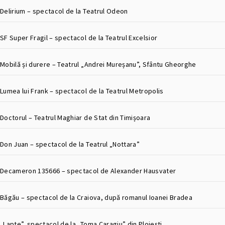
Delirium – spectacol de la Teatrul Odeon
SF Super Fragil – spectacol de la Teatrul Excelsior
Mobilă și durere – Teatrul „Andrei Mureșanu”, Sfântu Gheorghe
Lumea lui Frank – spectacol de la Teatrul Metropolis
Doctorul – Teatrul Maghiar de Stat din Timișoara
Don Juan – spectacol de la Teatrul „Nottara”
Decameron 135666 – spectacol de Alexander Hausvater
Băgău – spectacol de la Craiova, după romanul Ioanei Bradea
„Lapte”, spectacol de la „Toma Caragiu” din Ploiești