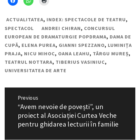
ACTUALITATEA
,
INDEX: SPECTACOLE DE TEATRU
,
SPECTACOL
ANDREI CHIRAN
,
CONCURSUL
EUROPEAN DE DRAMATURGIE POPDRAMA
,
DAMA DE
CUPĂ
,
ELENA PUREA
,
GIANNI SPEZZANO
,
LUMINIȚA
PRAJA
,
NICU MIHOC
,
OANA LEAHU
,
TÂRGU MUREȘ
,
TEATRUL NOTTARA
,
TIBERIUS VASINIUC
,
UNIVERSITATEA DE ARTE
Navigare
Previous
“Avem nevoie de povești”, un
Previous
în
post:
proiect al Asociației Curtea Veche
articole
pentru ghidarea lecturii în familie