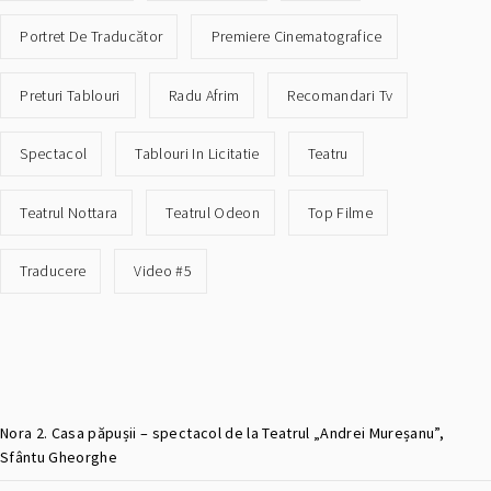
Portret De Traducător
Premiere Cinematografice
Preturi Tablouri
Radu Afrim
Recomandari Tv
Spectacol
Tablouri In Licitatie
Teatru
Teatrul Nottara
Teatrul Odeon
Top Filme
Traducere
Video #5
Nora 2. Casa păpușii – spectacol de la Teatrul „Andrei Mureșanu”,
Sfântu Gheorghe