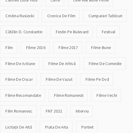
Cristina Rusiecki
Cronica De Film
Cumparari Tablouri
Cătălin D. Constantin
Festin Pe Bulevard
Festival
Film
Filme 2016
Filme 2017
Filme Bune
Filme De Actiune
Filme De Arhivă
Filme De Comedie
Filme De Oscar
Filme De Vazut
Filme Pe Dvd
Filme Recomandate
Filme Romanesti
Filme Vechi
Film Romanesc
FNT 2021
Interviu
Licitații De Artă
Piata De Arta
Portret