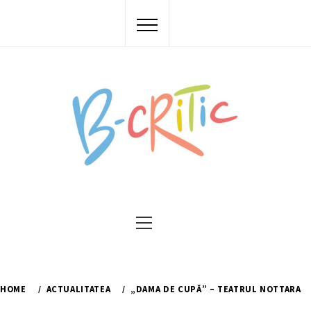
Skip
to
content
Primary
Menu
HOME
ACTUALITATEA
„DAMA DE CUPĂ” – TEATRUL NOTTARA