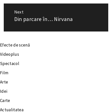
Next
Din parcare în… Nirvana
Next
post:
Efecte de scenă
Videoplus
Spectacol
Film
Arte
Idei
Carte
Actualitatea