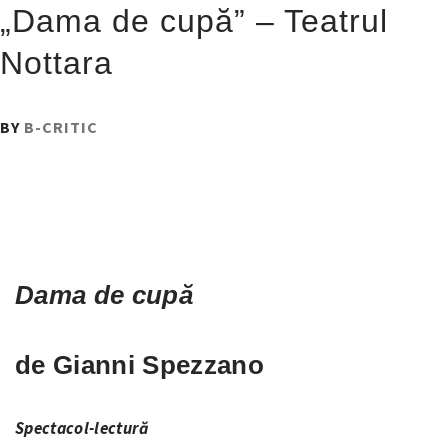
„Dama de cupă” – Teatrul
Nottara
PUBLISHED
BY
B-CRITIC
ON
:
7
FEBRUARIE
2017
Dama de cupă
de Gianni Spezzano
Spectacol-lectură