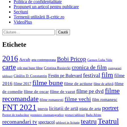
Politica de confidențialitate
Propuneți un articol pentru publicare
Secțiuni
Termenii utilizării B-critic.ro
VideoPlus
Caută
după:
Etichete
2016
Bobi Pricop
Arcub
arta contemporana
Carmen Lidia Vidu
carte
cronica de film
Cristina Rusiecki
cele mai bune filme
cumparari
film
festival
filme
Festin pe Bulevard
Cătălin D. Constantin
tablouri
filme bune
2016
filme de actiune
filme
filme 2017
filme de arhivă
filme
filme pe dvd
de comedie
filme de oscar
filme de vazut
recomandate
filme vechi
film romanesc
filme romanesti
FNT 2021
portret
licitații de artă
piata de arta
interviu
Portret de traducător
premiere cinematografice
preturi tablouri
Radu Afrim
Teatrul
teatru
recomandari tv
spectacol
tablouri in licitatie