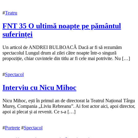
#
Teatru
FNT 35 O ultimă noapte pe pământul
suferinței
16
Un articol de ANDREI BULBOACĂ Dacă ar fi să rezumăm
noiembrie
spectacolul Lungul drum al zilei către noapte într-o singură
2025
propoziție, chiar cuvintele din titlu ar fi cele mai potrivite. Nu […]
#
Spectacol
Interviu cu Nicu Mihoc
10
Nicu Mihoc, ești în primul an de directorat la Teatrul Național Târgu
decembrie
Mureș, Compania „Liviu Rebreanu”. Ai fost actor aici, apoi director,
2018
apoi ai plecat și ai revenit. Ce s-a […]
10
decembrie
2018
#
Portrete
#
Spectacol