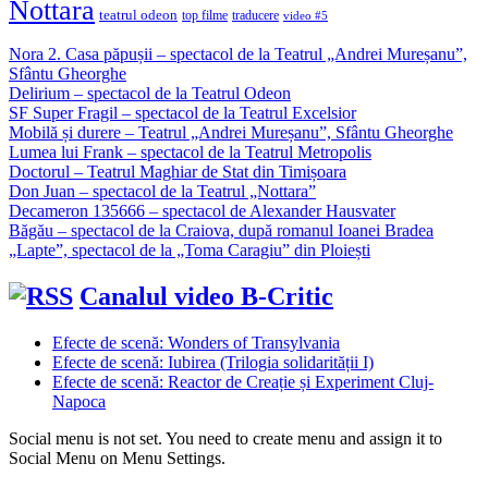
Nottara
teatrul odeon
top filme
traducere
video #5
Nora 2. Casa păpușii – spectacol de la Teatrul „Andrei Mureșanu”,
Sfântu Gheorghe
Delirium – spectacol de la Teatrul Odeon
SF Super Fragil – spectacol de la Teatrul Excelsior
Mobilă și durere – Teatrul „Andrei Mureșanu”, Sfântu Gheorghe
Lumea lui Frank – spectacol de la Teatrul Metropolis
Doctorul – Teatrul Maghiar de Stat din Timișoara
Don Juan – spectacol de la Teatrul „Nottara”
Decameron 135666 – spectacol de Alexander Hausvater
Băgău – spectacol de la Craiova, după romanul Ioanei Bradea
„Lapte”, spectacol de la „Toma Caragiu” din Ploiești
Canalul video B-Critic
Efecte de scenă: Wonders of Transylvania
Efecte de scenă: Iubirea (Trilogia solidarității I)
Efecte de scenă: Reactor de Creație și Experiment Cluj-
Napoca
Social menu is not set. You need to create menu and assign it to
Social Menu on Menu Settings.