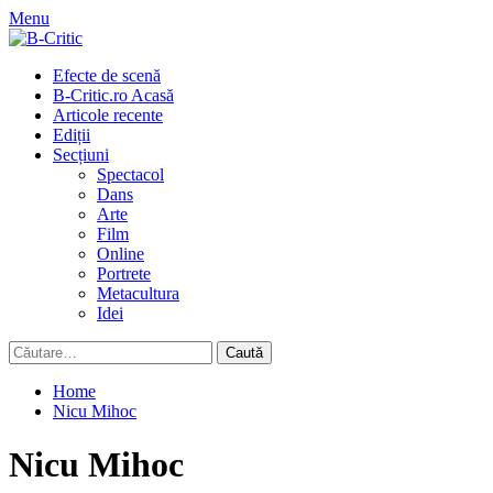
Skip
Menu
to
content
Primary
Efecte de scenă
Menu
B-Critic.ro Acasă
Articole recente
Ediții
Secțiuni
Spectacol
Dans
Arte
Film
Online
Portrete
Metacultura
Idei
Caută
după:
Home
Nicu Mihoc
Nicu Mihoc