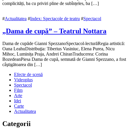
2018
complicități, ba cu priviri pline de subînțeles, ba […]
10
decembrie
2018
#
Actualitatea
#
Index: Spectacole de teatru
#
Spectacol
„Dama de cupă” – Teatrul Nottara
7
Dama de cupăde Gianni SpezzanoSpectacol-lecturăRegia artistică:
februarie
Oana LeahuDistribuţia: Tiberius Vasiniuc, Elena Purea, Nicu
2017
Mihoc, Luminița Praja, Andrei ChiranTraducerea: Corina
7
februarie
BozedeanPiesa Dama de cupă, semnată de Gianni Spezzano, a fost
2017
câştigătoarea din […]
Efecte de scenă
Videoplus
Spectacol
Film
Arte
Idei
Carte
Actualitatea
Categorii