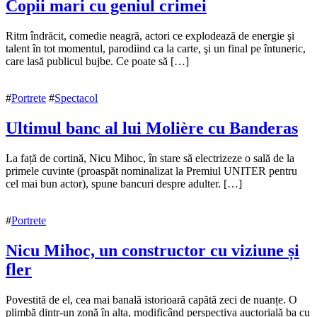
Copii mari cu geniul crimei
15
Ritm îndrăcit, comedie neagră, actori ce explodează de energie şi
noiembrie
talent în tot momentul, parodiind ca la carte, şi un final pe întuneric,
2018
care lasă publicul bujbe. Ce poate să […]
10
decembrie
2018
#
Portrete
#
Spectacol
Ultimul banc al lui Molière cu Banderas
15
La față de cortină, Nicu Mihoc, în stare să electrizeze o sală de la
noiembrie
primele cuvinte (proaspăt nominalizat la Premiul UNITER pentru
2018
cel mai bun actor), spune bancuri despre adulter. […]
10
decembrie
2018
#
Portrete
Nicu Mihoc, un constructor cu viziune și
fler
15
Povestită de el, cea mai banală istorioară capătă zeci de nuanțe. O
noiembrie
plimbă dintr-un zonă în alta, modificând perspectiva auctorială ba cu