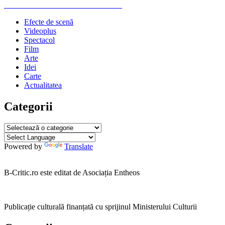
Next
post:
Next
De ce fierbe adultul în ciocolată
în
post:
Efecte de scenă
articole
Videoplus
Spectacol
Film
Arte
Idei
Carte
Actualitatea
Categorii
Categorii
Powered by
Translate
B-Critic.ro este editat de Asociația Entheos
Publicație culturală finanțată cu sprijinul Ministerului Culturii