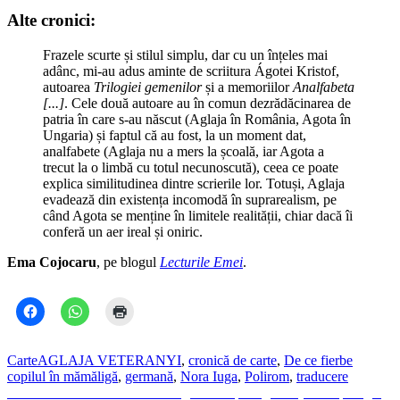
Alte cronici:
Frazele scurte și stilul simplu, dar cu un înțeles mai
adânc, mi-au adus aminte de scriitura Ágotei Kristof,
autoarea
Trilogiei gemenilor
și a memoriilor
Analfabeta
[...]
. Cele două autoare au în comun dezrădăcinarea de
patria în care s-au născut (Aglaja în România, Agota în
Ungaria) și faptul că au fost, la un moment dat,
analfabete (Aglaja nu a mers la școală, iar Agota a
trecut la o limbă cu totul necunoscută), ceea ce poate
explica similitudinea dintre scrierile lor. Totuși, Aglaja
evadează din existența incomodă în suprarealism, pe
când Agota se menține în limitele realității, chiar dacă îi
conferă un aer ireal și oniric.
Ema Cojocaru
, pe blogul
Lecturile Emei
.
Carte
AGLAJA VETERANYI
,
cronică de carte
,
De ce fierbe
copilul în mămăligă
,
germană
,
Nora Iuga
,
Polirom
,
traducere
Navigare
Previous
Previous
Galeria Posibilă. Fotografia de peisaj, artă şi antropologie