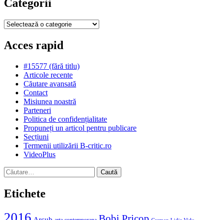
Categorii
Categorii
Acces rapid
#15577 (fără titlu)
Articole recente
Căutare avansată
Contact
Misiunea noastră
Parteneri
Politica de confidențialitate
Propuneți un articol pentru publicare
Secțiuni
Termenii utilizării B-critic.ro
VideoPlus
Caută
după:
Etichete
2016
Bobi Pricop
Arcub
arta contemporana