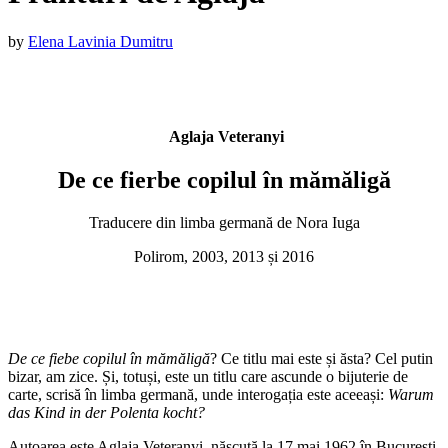
Published
by
Elena Lavinia Dumitru
on
:
21
octombrie
2016
22
Aglaja Veteranyi
octombrie
2016
De ce fierbe copilul în mămăligă
Traducere din limba germană de Nora Iuga
Polirom, 2003, 2013 și 2016
De ce fiebe copilul în mămăligă
? Ce titlu mai este și ăsta? Cel putin
bizar, am zice. Și, totuși, este un titlu care ascunde o bijuterie de
carte, scrisă în limba germană, unde interogația este aceeași:
Warum
das Kind in der Polenta kocht?
Autoarea este Aglaja Veteranyi, născută la 17 mai 1962 în București