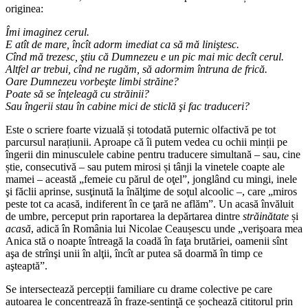
originea:
Îmi imaginez cerul.
E atît de mare, încît adorm imediat ca să mă liniştesc.
Cînd mă trezesc, ştiu că Dumnezeu e un pic mai mic decît cerul.
Altfel ar trebui, cînd ne rugăm, să adormim întruna de frică.
Oare Dumnezeu vorbeşte limbi străine?
Poate să se înţeleagă cu străinii?
Sau îngerii stau în cabine mici de sticlă şi fac traduceri?
Este o scriere foarte vizuală și totodată puternic olfactivă pe tot
parcursul narațiunii. Aproape că îi putem vedea cu ochii minții pe
îngerii din minusculele cabine pentru traducere simultană – sau, cine
știe, consecutivă – sau putem mirosi și tânji la vinetele coapte ale
mamei – această „femeie cu părul de oţel”, jonglând cu mingi, inele
şi făclii aprinse, susţinută la înălţime de soţul alcoolic –, care „miros
peste tot ca acasă, indiferent în ce ţară ne aflăm”. Un acasă învăluit
de umbre, perceput prin raportarea la depărtarea dintre
străinătate
și
acasă
, adică în România lui Nicolae Ceaușescu unde „verişoara mea
Anica stă o noapte întreagă la coadă în faţa brutăriei, oamenii sînt
aşa de strînşi unii în alţii, încît ar putea să doarmă în timp ce
aşteaptă”.
Se intersectează percepții familiare cu drame colective pe care
autoarea le concentrează în fraze-sentință ce șochează cititorul prin