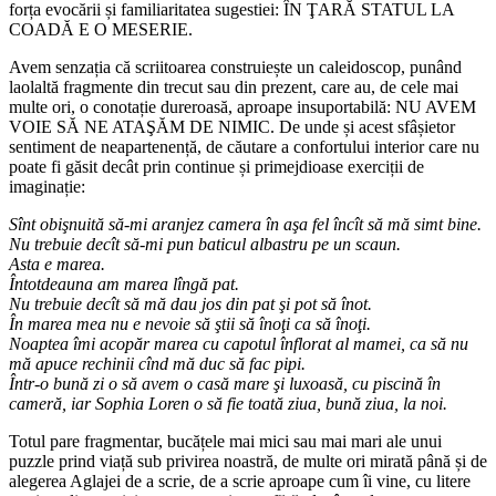
forța evocării și familiaritatea sugestiei: ÎN ŢARĂ STATUL LA
COADĂ E O MESERIE.
Avem senzația că scriitoarea construiește un caleidoscop, punând
laolaltă fragmente din trecut sau din prezent, care au, de cele mai
multe ori, o conotație dureroasă, aproape insuportabilă: NU AVEM
VOIE SĂ NE ATAŞĂM DE NIMIC. De unde și acest sfâșietor
sentiment de neapartenență, de căutare a confortului interior care nu
poate fi găsit decât prin continue și primejdioase exerciții de
imaginație:
Sînt obişnuită să-mi aranjez camera în aşa fel încît să mă simt bine.
Nu trebuie decît să-mi pun baticul albastru pe un scaun.
Asta e marea.
Întotdeauna am marea lîngă pat.
Nu trebuie decît să mă dau jos din pat şi pot să înot.
În marea mea nu e nevoie să ştii să înoţi ca să înoţi.
Noaptea îmi acopăr marea cu capotul înflorat al mamei, ca să nu
mă apuce rechinii cînd mă duc să fac pipi.
Într-o bună zi o să avem o casă mare şi luxoasă, cu piscină în
cameră, iar Sophia Loren o să fie toată ziua, bună ziua, la noi.
Totul pare fragmentar, bucățele mai mici sau mai mari ale unui
puzzle prind viață sub privirea noastră, de multe ori mirată până și de
alegerea Aglajei de a scrie, de a scrie aproape cum îi vine, cu litere