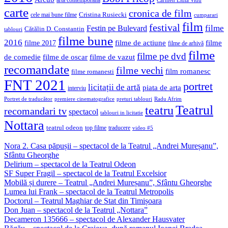
Carmen Lidia Vidu
carte
cronica de film
Cristina Rusiecki
cele mai bune filme
cumparari
film
festival
filme
Festin pe Bulevard
Cătălin D. Constantin
tablouri
filme bune
2016
filme de actiune
filme
filme 2017
filme de arhivă
filme
filme pe dvd
de comedie
filme de oscar
filme de vazut
recomandate
filme vechi
film romanesc
filme romanesti
FNT 2021
portret
licitații de artă
piata de arta
interviu
Portret de traducător
premiere cinematografice
preturi tablouri
Radu Afrim
Teatrul
teatru
recomandari tv
spectacol
tablouri in licitatie
Nottara
teatrul odeon
top filme
traducere
video #5
Nora 2. Casa păpușii – spectacol de la Teatrul „Andrei Mureșanu”,
Sfântu Gheorghe
Delirium – spectacol de la Teatrul Odeon
SF Super Fragil – spectacol de la Teatrul Excelsior
Mobilă și durere – Teatrul „Andrei Mureșanu”, Sfântu Gheorghe
Lumea lui Frank – spectacol de la Teatrul Metropolis
Doctorul – Teatrul Maghiar de Stat din Timișoara
Don Juan – spectacol de la Teatrul „Nottara”
Decameron 135666 – spectacol de Alexander Hausvater