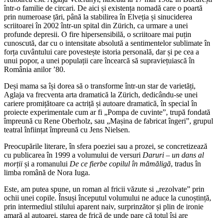
într-o familie de circari. De aici și existența nomadă care o poartă
prin numeroase țări, până la stabilirea în Elveția și sinuciderea
scriitoarei în 2002 într-un spital din Zürich, ca urmare a unei
profunde depresii. O fire hipersensibilă, o scriitoare mai puțin
cunoscută, dar cu o intensitate absolută a sentimentelor sublimate în
forța cuvântului care povestește istoria personală, dar și pe cea a
unui popor, a unei populații care încearcă să supraviețuiască în
România anilor ’80.
Deși mama sa își dorea să o transforme într-un star de varietăți,
Aglaja va frecventa arta dramatică la Zürich, dedicându-se unei
cariere promițătoare ca actriță și autoare dramatică, în special în
proiecte experimentale cum ar fi „Pompa de cuvinte”, trupă fondată
împreună cu Rene Oberholz, sau „Mașina de fabricat îngeri”, grupul
teatral înființat împreună cu Jens Nielsen.
Preocupările literare, în sfera poeziei sau a prozei, se concretizează
cu publicarea în 1999 a volumului de versuri
Daruri – un dans al
morții
și a romanului
De ce fierbe copilul în mămăligă
, tradus în
limba română de Nora Iuga.
Este, am putea spune, un roman al fricii văzute si „rezolvate” prin
ochii unei copile. Însuși începutul volumului ne aduce la cunoștință,
prin intermediul stilului aparent naiv, surprinzător și plin de ironie
amară al autoarei, starea de frică de unde pare că totul își are