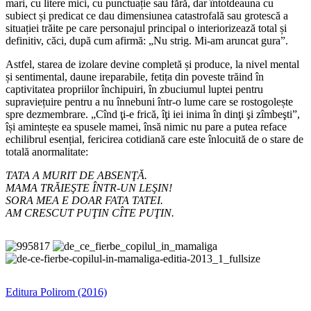
mari, cu litere mici, cu punctuație sau fără, dar întotdeauna cu
subiect și predicat ce dau dimensiunea catastrofală sau grotescă a
situației trăite pe care personajul principal o interiorizează total și
definitiv, căci, după cum afirmă: „Nu strig. Mi-am aruncat gura”.
Astfel, starea de izolare devine completă și produce, la nivel mental
și sentimental, daune ireparabile, fetița din poveste trăind în
captivitatea propriilor închipuiri, în zbuciumul luptei pentru
supraviețuire pentru a nu înnebuni într-o lume care se rostogolește
spre dezmembrare. „Cînd ţi-e frică, îţi iei inima în dinţi şi zîmbeşti”,
își amintește ea spusele mamei, însă nimic nu pare a putea reface
echilibrul esențial, fericirea cotidiană care este înlocuită de o stare de
totală anormalitate:
TATA A MURIT DE ABSENŢĂ.
MAMA TRĂIEŞTE ÎNTR-UN LEŞIN!
SORA MEA E DOAR FATA TATEI.
AM CRESCUT PUŢIN CÎTE PUŢIN.
Editura Polirom (2016)