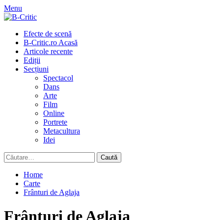
Skip
Menu
to
content
Primary
Efecte de scenă
Menu
B-Critic.ro Acasă
Articole recente
Ediții
Secțiuni
Spectacol
Dans
Arte
Film
Online
Portrete
Metacultura
Idei
Caută
după:
Home
Carte
Frânturi de Aglaja
Frânturi de Aglaja