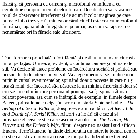
fizică și că persoana cu camera și microfonul va influența cu
certitudine comportamentul celor filmați. Decide deci să își asume
rolul de observator interferent și de acum încolo imaginea pe care
numele lui o trezește în mintea oricărui cinefil este cea cu microfonul
în mână și aparatul de înregistrare pe umăr, așa cum va apărea de
nenumărate ori în filmele sale ulterioare.
Transformarea principală a fost făcută și destinul unui mare cineast a
intrat pe făgaș. Urmează, evident, o continuă căutare și rafinare de
stil. Va decide să atace probleme cu încărcătura socială și politică sau
personalități de interes universal. Va alege uneori să se implice mai
puțin în cursul evenimentelor, spunând doar o poveste în care nu-și
neagă rolul, dar încearcă să-l păstreze la un minim, încercând doar să
creeze un cadru în care personajul principal să își spună cât mai
relaxat povestea, așa cum se întâmplă, de exemplu, în filmele despre
Aileen, prima femeie ucigaș în serie din istoria Statelor Unite –
The
Selling of a Serial Killer
și, doisprezece ani mai târziu,
Aileen: Life
and Death of A Serial Killer
. Alteori va hotărî că e cazul să
provoace el ceea ce știe că se ascunde acolo – în
The Leader, His
Driver and the Driver’s Wife
, filmul despre neo-nazistul sud-african
Eugène Terre'Blanche, întârzie deliberat la un interviu tocmai pentru
că știe că asta va provoca o reacție din partea liderului extremist.