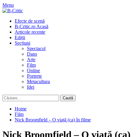
Skip
Menu
to
content
Primary
Efecte de scenă
Menu
B-Critic.ro Acasă
Articole recente
Ediții
Secțiuni
Spectacol
Dans
Arte
Film
Online
Portrete
Metacultura
Idei
Caută
după:
Home
Film
Nick Broomfield – O viață (ca) în filme
Nick Broomfield – O viață (ca)