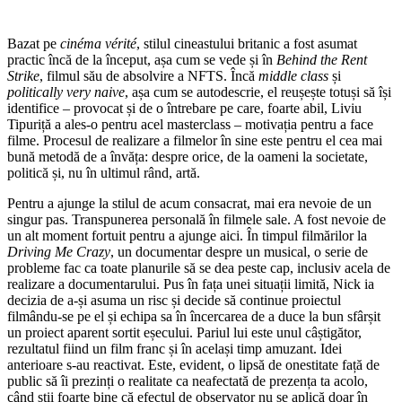
Bazat pe
cinéma vérité
, stilul cineastului britanic a fost asumat
practic încă de la început, așa cum se vede și în
Behind the Rent
Strike
, filmul său de absolvire a NFTS. Încă
middle class
și
politically very naive
, așa cum se autodescrie, el reușește totuși să își
identifice – provocat și de o întrebare pe care, foarte abil, Liviu
Tipuriță a ales-o pentru acel masterclass – motivația pentru a face
filme. Procesul de realizare a filmelor în sine este pentru el cea mai
bună metodă de a învăța: despre orice, de la oameni la societate,
politică și, nu în ultimul rând, artă.
Pentru a ajunge la stilul de acum consacrat, mai era nevoie de un
singur pas. Transpunerea personală în filmele sale. A fost nevoie de
un alt moment fortuit pentru a ajunge aici. În timpul filmărilor la
Driving Me Crazy
, un documentar despre un musical, o serie de
probleme fac ca toate planurile să se dea peste cap, inclusiv acela de
realizare a documentarului. Pus în fața unei situații limită, Nick ia
decizia de a-și asuma un risc și decide să continue proiectul
filmându-se pe el și echipa sa în încercarea de a duce la bun sfârșit
un proiect aparent sortit eșecului. Pariul lui este unul câștigător,
rezultatul fiind un film franc și în același timp amuzant. Idei
anterioare s-au reactivat. Este, evident, o lipsă de onestitate față de
public să îi prezinți o realitate ca neafectată de prezența ta acolo,
când știi foarte bine că efectul de observator nu se aplică doar în