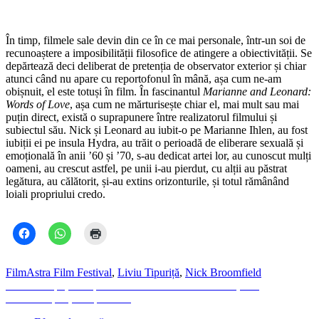
În timp, filmele sale devin din ce în ce mai personale, într-un soi de
recunoaștere a imposibilității filosofice de atingere a obiectivității. Se
depărtează deci deliberat de pretenția de observator exterior și chiar
atunci când nu apare cu reportofonul în mână, așa cum ne-am
obișnuit, el este totuși în film. În fascinantul
Marianne and Leonard:
Words of Love
, așa cum ne mărturisește chiar el, mai mult sau mai
puțin direct, există o suprapunere între realizatorul filmului și
subiectul său. Nick și Leonard au iubit-o pe Marianne Ihlen, au fost
iubiții ei pe insula Hydra, au trăit o perioadă de eliberare sexuală și
emoțională în anii ’60 și ’70, s-au dedicat artei lor, au cunoscut mulți
oameni, au crescut astfel, pe unii i-au pierdut, cu alții au păstrat
legătura, au călătorit, și-au extins orizonturile, și totul rămânând
loiali propriului credo.
Film
Astra Film Festival
,
Liviu Tipuriță
,
Nick Broomfield
Navigare
Previous
Previous
Spații noi pentru Teatrul German din Timișoara
Next
post:
Next
Campari, mai per caso
în
post: