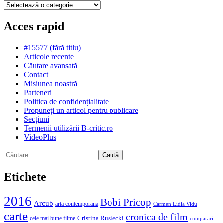
Categorii
Acces rapid
#15577 (fără titlu)
Articole recente
Căutare avansată
Contact
Misiunea noastră
Parteneri
Politica de confidențialitate
Propuneți un articol pentru publicare
Secțiuni
Termenii utilizării B-critic.ro
VideoPlus
Caută
după:
Etichete
2016
Bobi Pricop
Arcub
arta contemporana
Carmen Lidia Vidu
carte
cronica de film
Cristina Rusiecki
cele mai bune filme
cumparari