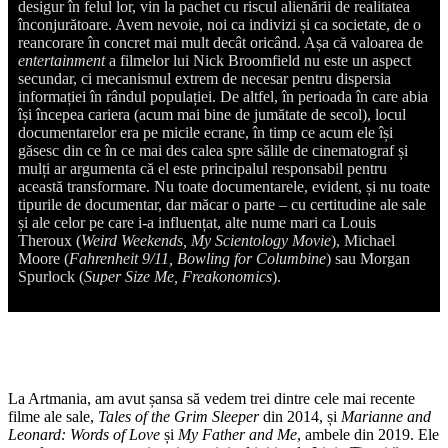
desigur în felul lor, vin la pachet cu riscul alienării de realitatea
înconjurătoare. Avem nevoie, noi ca indivizi și ca societate, de o
reancorare în concret mai mult decât oricând. Așa că valoarea de
entertainment
a filmelor lui Nick Broomfield nu este un aspect
secundar, ci mecanismul extrem de necesar pentru dispersia
informației în rândul populației. De altfel, în perioada în care abia
își începea cariera (acum mai bine de jumătate de secol), locul
documentarelor era pe micile ecrane, în timp ce acum ele își
găsesc din ce în ce mai des calea spre sălile de cinematograf și
mulți ar argumenta că el este principalul responsabil pentru
această transformare. Nu toate documentarele, evident, și nu toate
tipurile de documentar, dar măcar o parte – cu certitudine ale sale
și ale celor pe care i-a influențat, alte nume mari ca Louis
Theroux (
Weird Weekends, My Scientology Movie
), Michael
Moore (
Fahrenheit
9/11, Bowling for Columbine
) sau Morgan
Spurlock (
Super Size Me, Freakonomics
).
La Artmania, am avut șansa să vedem trei dintre cele mai recente
filme ale sale,
Tales of the Grim Sleeper
din 2014, și
Marianne and
Leonard:
Words of Love
și
My Father and Me
, ambele din 2019. Ele