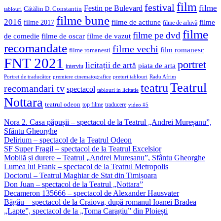
film
festival
filme
Festin pe Bulevard
Cătălin D. Constantin
tablouri
filme bune
2016
filme de actiune
filme
filme 2017
filme de arhivă
filme
filme pe dvd
de comedie
filme de oscar
filme de vazut
recomandate
filme vechi
film romanesc
filme romanesti
FNT 2021
portret
licitații de artă
piata de arta
interviu
Portret de traducător
premiere cinematografice
preturi tablouri
Radu Afrim
Teatrul
teatru
recomandari tv
spectacol
tablouri in licitatie
Nottara
teatrul odeon
top filme
traducere
video #5
Nora 2. Casa păpușii – spectacol de la Teatrul „Andrei Mureșanu”,
Sfântu Gheorghe
Delirium – spectacol de la Teatrul Odeon
SF Super Fragil – spectacol de la Teatrul Excelsior
Mobilă și durere – Teatrul „Andrei Mureșanu”, Sfântu Gheorghe
Lumea lui Frank – spectacol de la Teatrul Metropolis
Doctorul – Teatrul Maghiar de Stat din Timișoara
Don Juan – spectacol de la Teatrul „Nottara”
Decameron 135666 – spectacol de Alexander Hausvater
Băgău – spectacol de la Craiova, după romanul Ioanei Bradea
„Lapte”, spectacol de la „Toma Caragiu” din Ploiești