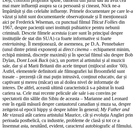
Deși, conform propriilor spuse, oamenii din jurul său au avut cea
mai mare influență asupra sa ca persoană și cineast, Nick ne-a
împărtășit și din celelalte influențe. Primele documentare pe care le-a
văzut și iubit sunt documentarele observaționale și îl menționează
aici pe Frederick Wiseman, cu punctual filmul
Titicut Follies
din
1967, despre pacienții unei instituții psihiatrice pentru nebunii
criminali. Descrie filmele acestuia (care sunt în principal despre
instituțiile de stat din SUA) ca foarte informative si foarte
entertaining
. Îl menționează, de asemenea, pe D.A. Pennebaker
(unul dintre primii exponenți ai
direct cinema
– echipament minim,
echipă minimă, discreție maximă) și în special filmul său despre Bob
Dylan,
Dont
Look Back
(sic), un portret al artistului și al muzicii
sale, dar și al Marii Britanii din acele timpuri (mijlocul anilor ’60).
Astfel, elementele definitorii ale filmografiei lui Broomfield sunt
trasate – prezență cât mai puțin intrusivă, conținut educativ, dar și
captivant și mereu (măcar) un al doilea nivel de informație de
interes. De altfel, această ultimă caracteristică s-a păstrat în toată
cariera sa. Cele mai recente pelicule ale sale i-au convins pe
spectatorii din sălile din Sibiu de aceasta – Marianne and Leonard
este în egală măsură despre cantautorul canadian și muza sa, despre
zeitgeist-ul epocii hippy și despre iubire în general;
My Father and
Me
vizează atât cariera artistului Maurice, cât și evoluția Angliei prin
perioada postbelică, cu industrie, probleme de clasă și tot ce a
însemnat asta, neuitând, evident, caracterul autobiografic al filmului.