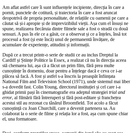
Am aflat astfel care îi sunt influențele incipiente, direcția în care a
pornit, punctele de cotitură, și traiectoria în care a fost aruncat
deopotrivă de propria personalitate, de relațiile cu oamenii pe care a
căutat să și-i apropie și de imprevizibilul vieții. Așa cum el însuși ne
spune, realizarea fiecăruia dintre filmele sale a fost o stradă cu două
sensuri. A pus în ele ce a găsit, ce a observat și ce a înțeles, însă tot
procesul a fost (și este încă) unul de permanentă învățare, de
acumulare de experiențe, atitudini și informații.
După ce a trecut printr-o serie de studii ce au inclus Dreptul la
Cardiff și Științe Politice la Essex, a realizat că nu în direcția aceea
stă chemarea lui, așa că a făcut un prim film, fără prea multe
cunoștințe în domeniu, doar pentru a înțelege dacă e ceva ce i-ar
plăcea să facă. A fost și astfel s-a înscris la proaspăt înființata
National Film and Television School (1971), unde sistemul mai liber
s-a dovedit fast. Colin Young, directorul instituției și cel care i-a
ghidat primii pași în cinematografie era adeptul strategiei
trial and
error
, al filmării fără întreruperi și fără post-editare și franchețea
acestui stil au rezonat cu tânărul Broomfield. Tot acolo a făcut
cunoștință cu Joan Churchill, care a devenit partenera sa. Au
colaborat la o serie de filme și relația lor a fost, așa cum spune chiar
el, una formatoare.