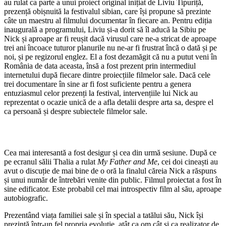
au rulat ca parte a unui proiect original inițiat de Liviu Tipuriță,
prezență obișnuită la festivalul sibian, care își propune să prezinte
câte un maestru al filmului documentar în fiecare an. Pentru ediția
inaugurală a programului, Liviu și-a dorit să îl aducă la Sibiu pe
Nick și aproape ar fi reușit dacă virusul care ne-a stricat de aproape
trei ani încoace tuturor planurile nu ne-ar fi frustrat încă o dată și pe
noi, și pe regizorul englez. El a fost dezamăgit că nu a putut veni în
România de data aceasta, însă a fost prezent prin intermediul
internetului după fiecare dintre proiecțiile filmelor sale. Dacă cele
trei documentare în sine ar fi fost suficiente pentru a genera
entuziasmul celor prezenți la festival, intervențiile lui Nick au
reprezentat o ocazie unică de a afla detalii despre arta sa, despre el
ca persoană și despre subiectele filmelor sale.
Cea mai interesantă a fost desigur și cea din urmă sesiune. După ce
pe ecranul sălii Thalia a rulat
My Father and Me
, cei doi cineaști au
avut o discuție de mai bine de o oră la finalul căreia Nick a răspuns
și unui număr de întrebări venite din public. Filmul proiectat a fost în
sine edificator. Este probabil cel mai introspectiv film al său, aproape
autobiografic.
Prezentând viața familiei sale și în special a tatălui său, Nick își
prezintă într-un fel propria evoluție, atât ca om cât și ca realizator de