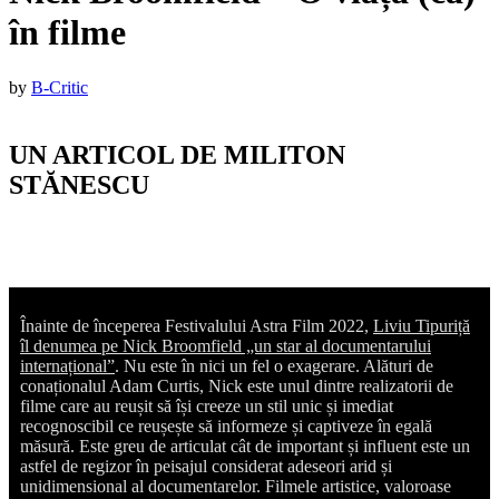
în filme
Published
by
B-Critic
on
:
28
UN ARTICOL DE MILITON
octombrie
STĂNESCU
2022
22
noiembrie
2022
Înainte de începerea Festivalului Astra Film 2022,
Liviu Tipuriță
îl denumea pe Nick Broomfield „un star al documentarului
internațional”
. Nu este în nici un fel o exagerare. Alături de
conaționalul Adam Curtis, Nick este unul dintre realizatorii de
filme care au reușit să își creeze un stil unic și imediat
recognoscibil ce reușește să informeze și captiveze în egală
măsură. Este greu de articulat cât de important și influent este un
astfel de regizor în peisajul considerat adeseori arid și
unidimensional al documentarelor. Filmele artistice, valoroase