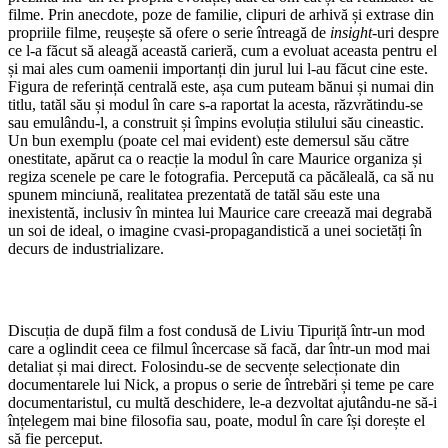
filme. Prin anecdote, poze de familie, clipuri de arhivă și extrase din
propriile filme, reușește să ofere o serie întreagă de
insight
-uri despre
ce l-a făcut să aleagă această carieră, cum a evoluat aceasta pentru el
și mai ales cum oamenii importanți din jurul lui l-au făcut cine este.
Figura de referință centrală este, așa cum puteam bănui și numai din
titlu, tatăl său și modul în care s-a raportat la acesta, răzvrătindu-se
sau emulându-l, a construit și împins evoluția stilului său cineastic.
Un bun exemplu (poate cel mai evident) este demersul său către
onestitate, apărut ca o reacție la modul în care Maurice organiza și
regiza scenele pe care le fotografia. Percepută ca păcăleală, ca să nu
spunem minciună, realitatea prezentată de tatăl său este una
inexistentă, inclusiv în mintea lui Maurice care creează mai degrabă
un soi de ideal, o imagine cvasi-propagandistică a unei societăți în
decurs de industrializare.
Discuția de după film a fost condusă de Liviu Tipuriță într-un mod
care a oglindit ceea ce filmul încercase să facă, dar într-un mod mai
detaliat și mai direct. Folosindu-se de secvențe selecționate din
documentarele lui Nick, a propus o serie de întrebări și teme pe care
documentaristul, cu multă deschidere, le-a dezvoltat ajutându-ne să-i
înțelegem mai bine filosofia sau, poate, modul în care își dorește el
să fie perceput.