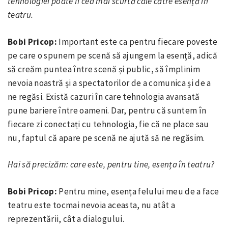
tehnologiei poate fi cea mai scurtă cale către esență în
teatru.
Bobi Pricop:
Important este ca pentru fiecare poveste
pe care o spunem pe scenă să ajungem la esență, adică
să creăm puntea între scenă și public, să împlinim
nevoia noastră și a spectatorilor de a comunica și de a
ne regăsi. Există cazuri în care tehnologia avansată
pune bariere între oameni. Dar, pentru că suntem în
fiecare zi conectați cu tehnologia, fie că ne place sau
nu, faptul că apare pe scenă ne ajută să ne regăsim.
Hai să precizăm: care este, pentru tine, esența în teatru?
Bobi Pricop:
Pentru mine, esența felului meu de a face
teatru este tocmai nevoia aceasta, nu atât a
reprezentării, cât a dialogului.