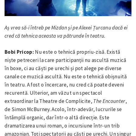
Aș vrea să-i întreb pe Mizdan și pe Alexei Țurcanu dacă ei
cred că tehnica aceasta va pătrunde în teatru.
Bobi Pricop:
Nu este o tehnică propriu-zisă. Există
niște petreceri la care participanții nu ascultă muzică
în boxe, ci au căști pe urechi și pot alege pe diverse
canale ce muzică ascultă. Nu este o tehnică obișnuită
în teatru. A fost o încercare, nu cred că poate deveni
recurentă. Ulterior, am văzut un spectacol
extraordinar la Theatre de Complicite,
The Encounter
,
de Simon McBurney. Acolo, într-adevăr, lucrurile se
întâmplă organic, dar într-o altă direcție. Este
dramatizarea unui roman, o incursiune într-un trib
amazonian. Toți spectatorii au căști pe urechi. Un singur