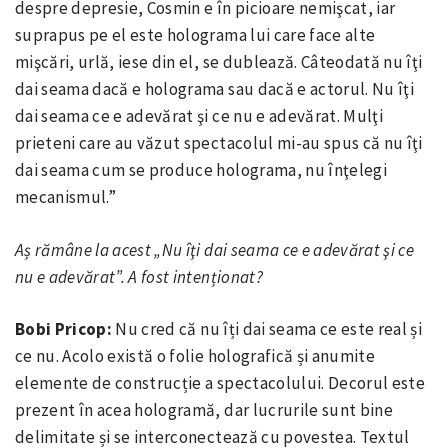
despre depresie, Cosmin e în picioare nemişcat, iar
suprapus pe el este holograma lui care face alte
mişcări, urlă, iese din el, se dublează. Câteodată nu îţi
dai seama dacă e holograma sau dacă e actorul. Nu îţi
dai seama ce e adevărat şi ce nu e adevărat. Mulţi
prieteni care au văzut spectacolul mi-au spus că nu îţi
dai seama cum se produce holograma, nu înţelegi
mecanismul.”
Aș rămâne la acest „Nu îţi dai seama ce e adevărat şi ce
nu e adevărat”. A fost intenționat?
Bobi Pricop:
Nu cred că nu îți dai seama ce este real și
ce nu. Acolo există o folie holografică și anumite
elemente de construcție a spectacolului. Decorul este
prezent în acea hologramă, dar lucrurile sunt bine
delimitate și se interconectează cu povestea. Textul