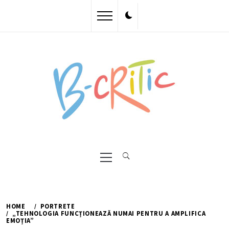
Skip
to
content
Primary
Menu
HOME
PORTRETE
„TEHNOLOGIA FUNCȚIONEAZĂ NUMAI PENTRU A AMPLIFICA
EMOȚIA”