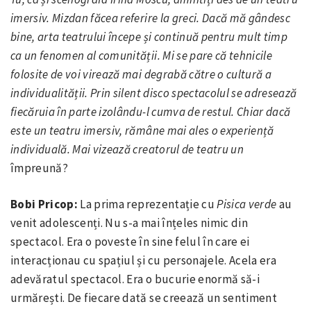
imersiv. Mizdan făcea referire la greci. Dacă mă gândesc
bine, arta teatrului începe și continuă pentru mult timp
ca un fenomen al comunității. Mi se pare că tehnicile
folosite de voi virează mai degrabă către o cultură a
individualității. Prin silent disco spectacolul se adresează
fiecăruia în parte izolându-l cumva de restul. Chiar dacă
este un teatru imersiv, rămâne mai ales o experiență
individuală. Mai vizează creatorul de teatru
un
împreună?
Bobi Pricop:
La prima reprezentație cu
Pisica verde
au
venit adolescenți. Nu s-a mai înțeles nimic din
spectacol. Era o poveste în sine felul în care ei
interacționau cu spațiul și cu personajele. Acela era
adevăratul spectacol. Era o bucurie enormă să-i
urmărești. De fiecare dată se creează un sentiment