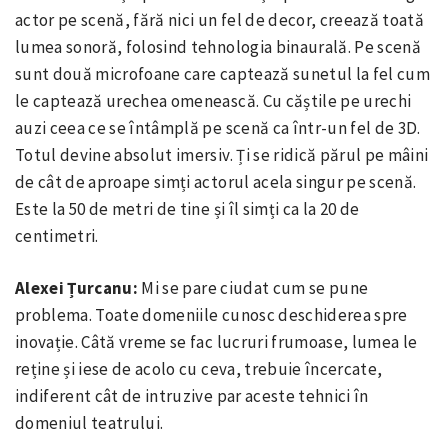
actor pe scenă, fără nici un fel de decor, creează toată
lumea sonoră, folosind tehnologia binaurală. Pe scenă
sunt două microfoane care captează sunetul la fel cum
le captează urechea omenească. Cu căștile pe urechi
auzi ceea ce se întâmplă pe scenă ca într-un fel de 3D.
Totul devine absolut imersiv. Ți se ridică părul pe mâini
de cât de aproape simți actorul acela singur pe scenă.
Este la 50 de metri de tine și îl simți ca la 20 de
centimetri.
Alexei Țurcanu:
Mi se pare ciudat cum se pune
problema. Toate domeniile cunosc deschiderea spre
inovație. Câtă vreme se fac lucruri frumoase, lumea le
reține și iese de acolo cu ceva, trebuie încercate,
indiferent cât de intruzive par aceste tehnici în
domeniul teatrului.