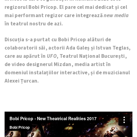
regizorul Bobi Pricop. El pare cel mai dedicat și cel
mai performant regizor care integrează
new media
în teatrul nostru de azi.
Discuția s-a purtat cu Bobi Pricop alături de
colaboratorii săi, actorii Ada Galeș și Istvan Teglas,
care au apărut în
UFO
, Teatrul Național București,
de video designerul Mizdan, media artist în
domeniul instalațiilor interactive, și de muzicianul
Alexei Țurcan.