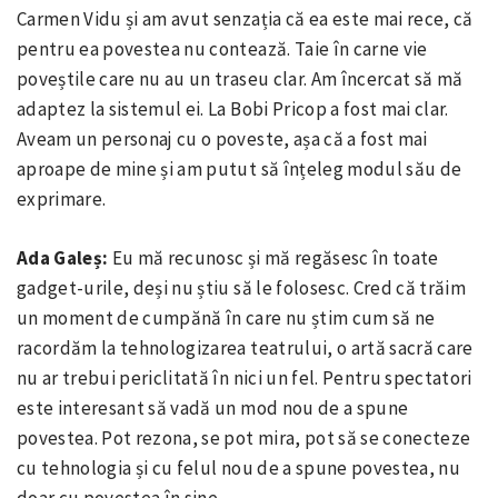
Carmen Vidu și am avut senzația că ea este mai rece, că
pentru ea povestea nu contează. Taie în carne vie
poveștile care nu au un traseu clar. Am încercat să mă
adaptez la sistemul ei. La Bobi Pricop a fost mai clar.
Aveam un personaj cu o poveste, așa că a fost mai
aproape de mine și am putut să înțeleg modul său de
exprimare.
Ada Galeș:
Eu mă recunosc și mă regăsesc în toate
gadget-urile, deși nu știu să le folosesc. Cred că trăim
un moment de cumpănă în care nu știm cum să ne
racordăm la tehnologizarea teatrului, o artă sacră care
nu ar trebui periclitată în nici un fel. Pentru spectatori
este interesant să vadă un mod nou de a spune
povestea. Pot rezona, se pot mira, pot să se conecteze
cu tehnologia și cu felul nou de a spune povestea, nu
doar cu povestea în sine.