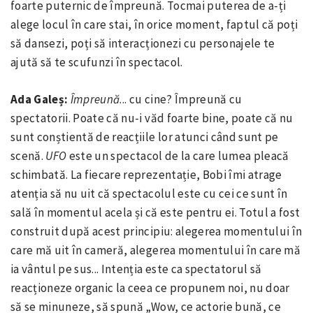
foarte puternic de împreună. Tocmai puterea de a-ți
alege locul în care stai, în orice moment, faptul că poți
să dansezi, poți să interacționezi cu personajele te
ajută să te scufunzi în spectacol.
Ada Galeș:
Împreună
... cu cine? Împreună cu
spectatorii. Poate că nu-i văd foarte bine, poate că nu
sunt conștientă de reacțiile lor atunci când sunt pe
scenă.
UFO
este un spectacol de la care lumea pleacă
schimbată. La fiecare reprezentație, Bobi îmi atrage
atenția să nu uit că spectacolul este cu cei ce sunt în
sală în momentul acela și că este pentru ei. Totul a fost
construit după acest principiu: alegerea momentului în
care mă uit în cameră, alegerea momentului în care mă
ia vântul pe sus... Intenția este ca spectatorul să
reacționeze organic la ceea ce propunem noi, nu doar
să se minuneze, să spună „Wow, ce actorie bună, ce