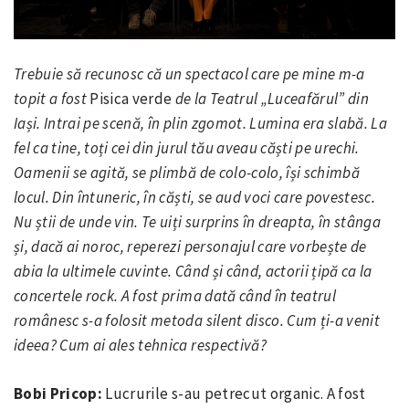
Trebuie să recunosc că un spectacol care pe mine m-a
topit a fost
Pisica verde
de la Teatrul „Luceafărul” din
Iași. Intrai pe scenă, în plin zgomot. Lumina era slabă. La
fel ca tine, toți cei din jurul tău aveau căști pe urechi.
Oamenii se agită, se plimbă de colo-colo, își schimbă
locul. Din întuneric, în căști, se aud voci care povestesc.
Nu știi de unde vin. Te uiți surprins în dreapta, în stânga
și, dacă ai noroc, reperezi personajul care vorbește de
abia la ultimele cuvinte. Când și când, actorii țipă ca la
concertele rock. A fost prima dată când în teatrul
românesc s-a folosit metoda silent disco. Cum ți-a venit
ideea? Cum ai ales tehnica respectivă?
Bobi Pricop:
Lucrurile s-au petrecut organic. A fost