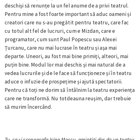
deschiși să renunțe la un fel anume de a privi teatrul.
Pentru mine a fost foarte important să aduc oameni și
creatori care nu s-au pregătit pentru teatru, care fac
cu totul alt fel de lucruri, cum e Mizdan, care e
programator, cum sunt Paul Popescu sau Alexei
Țurcanu, care nu mai lucrase în teatru și așa mai
departe. Uneori, au fost mai bine primiți, alteori, mai
puțin bine. Modul lor mai deschis și mai natural de a
vedea lucrurile și de le face să funcționeze și în teatru
aduce o infuzie de prospețime și ajută spectatorii.
Pentru că toți ne dorim să întâlnim la teatru experiența
care ne transformă. Nu totdeauna reușim, dar trebuie
să murim încercând.
Tu, ca și scenografa Irina Moscu, amintiți des de un teatru