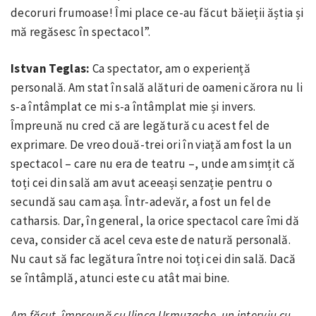
decoruri frumoase! Îmi place ce-au făcut băieții ăștia și
mă regăsesc în spectacol”.
Istvan Teglas:
Ca spectator, am o experiență
personală. Am stat în sală alături de oameni cărora nu li
s-a întâmplat ce mi s-a întâmplat mie și invers.
Împreună nu cred că are legătură cu acest fel de
exprimare. De vreo două-trei ori în viață am fost la un
spectacol – care nu era de teatru –, unde am simțit că
toți cei din sală am avut aceeași senzație pentru o
secundă sau cam așa. Într-adevăr, a fost un fel de
catharsis. Dar, în general, la orice spectacol care îmi dă
ceva, consider că acel ceva este de natură personală.
Nu caut să fac legătura între noi toți cei din sală. Dacă
se întâmplă, atunci este cu atât mai bine.
Am făcut, împreună cu Ilinca Urmuzache, un interviu cu