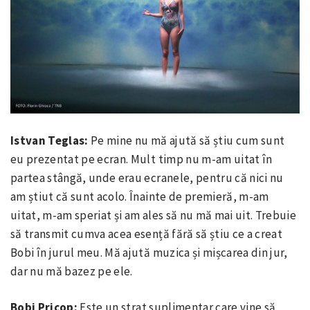
Istvan Teglas:
Pe mine nu mă ajută să știu cum sunt
eu prezentat pe ecran. Mult timp nu m-am uitat în
partea stângă, unde erau ecranele, pentru că nici nu
am știut că sunt acolo. Înainte de premieră, m-am
uitat, m-am speriat și am ales să nu mă mai uit. Trebuie
să transmit cumva acea esență fără să știu ce a creat
Bobi în jurul meu. Mă ajută muzica și mișcarea din jur,
dar nu mă bazez pe ele.
Bobi Pricop:
Este un strat suplimentar care vine să