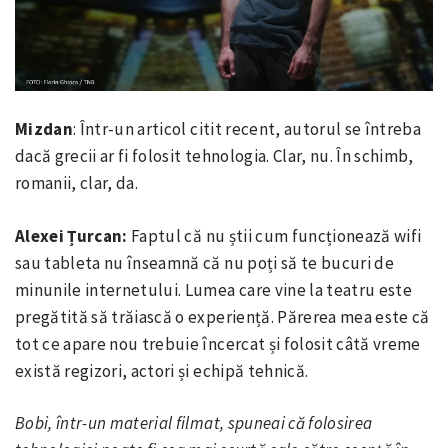
Mizdan
: Într-un articol citit recent, autorul se întreba
dacă grecii ar fi folosit tehnologia. Clar, nu. În schimb,
romanii, clar, da.
Alexei Țurcan:
Faptul că nu știi cum funcționează wifi
sau tableta nu înseamnă că nu poți să te bucuri de
minunile internetului. Lumea care vine la teatru este
pregătită să trăiască o experiență. Părerea mea este că
tot ce apare nou trebuie încercat și folosit câtă vreme
există regizori, actori și echipă tehnică.
Bobi, într-un material filmat, spuneai că folosirea