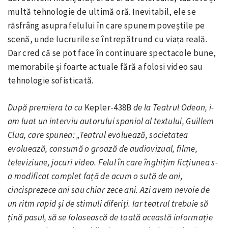
multă tehnologie de ultimă oră. Inevitabil, ele se
răsfrâng asupra felului în care spunem poveștile pe
scenă, unde lucrurile se întrepătrund cu viața reală.
Dar cred că se pot face în continuare spectacole bune,
memorabile și foarte actuale fără a folosi video sau
tehnologie sofisticată.
După premiera ta cu
Kepler-438B
de la Teatrul Odeon, i-
am luat un interviu autorului spaniol al textului, Guillem
Clua, care spunea: „Teatrul evoluează, societatea
evoluează, consumă o groază de audiovizual, filme,
televiziune, jocuri video. Felul în care înghițim ficțiunea s-
a modificat complet față de acum o sută de ani,
cincisprezece ani sau chiar zece ani. Azi avem nevoie de
un ritm rapid și de stimuli diferiți. Iar teatrul trebuie să
țină pasul, să se folosească de toată această informație