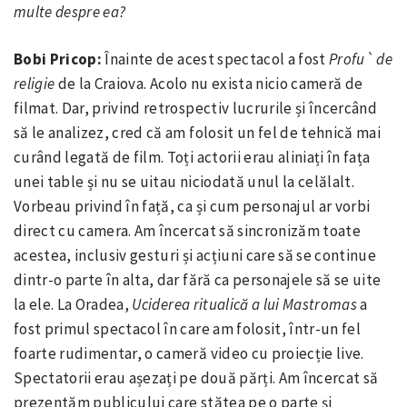
multe despre ea?
Bobi Pricop:
Înainte de acest spectacol a fost
Profu` de
religie
de la Craiova. Acolo nu exista nicio cameră de
filmat. Dar, privind retrospectiv lucrurile și încercând
să le analizez, cred că am folosit un fel de tehnică mai
curând legată de film. Toți actorii erau aliniați în fața
unei table și nu se uitau niciodată unul la celălalt.
Vorbeau privind în față, ca și cum personajul ar vorbi
direct cu camera. Am încercat să sincronizăm toate
acestea, inclusiv gesturi și acțiuni care să se continue
dintr-o parte în alta, dar fără ca personajele să se uite
la ele. La Oradea,
Uciderea ritualică a lui Mastromas
a
fost primul spectacol în care am folosit, într-un fel
foarte rudimentar, o cameră video cu proiecție live.
Spectatorii erau așezați pe două părți. Am încercat să
prezentăm publicului care stătea pe o parte și