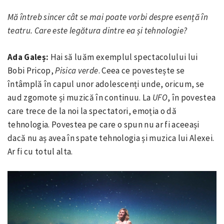
Mă întreb sincer cât se mai poate vorbi despre esență în
teatru. Care este legătura dintre ea și tehnologie?
Ada Galeș:
Hai să luăm exemplul spectacolului lui
Bobi Pricop,
Pisica verde
. Ceea ce povestește se
întâmplă în capul unor adolescenți unde, oricum, se
aud zgomote și muzică în continuu. La
UFO
, în povestea
care trece de la noi la spectatori, emoția o dă
tehnologia. Povestea pe care o spun nu ar fi aceeași
dacă nu aș avea în spate tehnologia și muzica lui Alexei.
Ar fi cu totul alta.