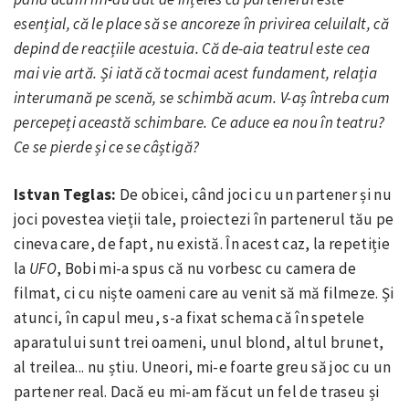
esențial, că le place să se ancoreze în privirea celuilalt, că
depind de reacțiile acestuia. Că de-aia teatrul este cea
mai vie artă. Și iată că tocmai acest fundament, relația
interumană pe scenă, se schimbă acum. V-aș întreba cum
percepeți această schimbare. Ce aduce ea nou în teatru?
Ce se pierde și ce se câștigă?
Istvan Teglas:
De obicei, când joci cu un partener și nu
joci povestea vieții tale, proiectezi în partenerul tău pe
cineva care, de fapt, nu există. În acest caz, la repetiție
la
UFO
, Bobi mi-a spus că nu vorbesc cu camera de
filmat, ci cu niște oameni care au venit să mă filmeze. Și
atunci, în capul meu, s-a fixat schema că în spetele
aparatului sunt trei oameni, unul blond, altul brunet,
al treilea... nu știu. Uneori, mi-e foarte greu să joc cu un
partener real. Dacă eu mi-am făcut un fel de traseu și