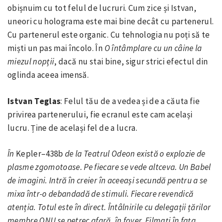
obișnuim cu tot felul de lucruri. Cum zice și Istvan,
uneori cu holograma este mai bine decât cu partenerul.
Cu partenerul este organic. Cu tehnologia nu poți să te
miști un pas mai încolo. În
O întâmplare cu un
câine la
miezul nopții
, dacă nu stai bine, sigur strici efectul din
oglinda aceea imensă.
Istvan Teglas
: Felul tău de a vedea și de a căuta fie
privirea partenerului, fie ecranul este cam același
lucru. Ține de același fel de a lucra.
În
Kepler–438b
de la Teatrul Odeon există o explozie de
plasme zgomotoase. Pe fiecare se vede altceva. Un Babel
de imagini. Intră în creier în aceeași secundă pentru a se
mixa într-o debandadă de stimuli. Fiecare revendică
atenția. Totul este în direct. Întâlnirile cu delegații țărilor
membre ONU se petrec afară, în foyer. Filmați în fața