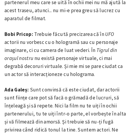
partenerul meu care se uită în ochii mei nu mă ajută la
acest traseu, atunci... nu mi-e prea greu să lucrez cu
aparatul de filmat.
Bobi Pricop:
Trebuie făcută precizarea că în
UFO
actorii nu vorbesc cu o hologramă sau cu personaje
imaginare, ci cu camera de luat vederi. În
Tigrul
din
orașul nostru
nu există personaje virtuale, ci mai
degrabă decoruri virtuale. Și mie mi se pare ciudat ca
un actor să interacționeze cu holograma.
Ada Galeș:
Sunt convinsă că este ciudat, dar actorii
sunt ființe care pot să facă o grămadă de lucruri, să
înțeleagă și să repete. Nici la film nu te uiți în ochii
partenerului, tu te uiți într-o parte, el vorbește în alta
și vă filmează din amorsă. Și trebuie să nu-ți fugă
privirea când ridică tonul la tine. Suntem actori. Ne