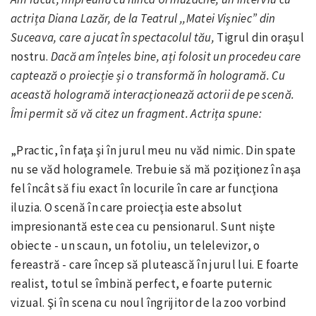
actrița Diana Lazăr, de la Teatrul ,,Matei Vişniec” din
Suceava, care a jucat în spectacolul tău,
Tigrul din oraşul
nostru.
Dacă am înțeles bine, ați folosit un procedeu care
captează o proiecție și o transformă în hologramă. Cu
această hologramă interacționează actorii de pe scenă.
Îmi permit să vă citez un fragment. Actrița spune:
„Practic, în faţa şi în jurul meu nu văd nimic. Din spate
nu se văd hologramele. Trebuie să mă poziţionez în aşa
fel încât să fiu exact în locurile în care ar funcţiona
iluzia. O scenă în care proiecţia este absolut
impresionantă este cea cu pensionarul. Sunt nişte
obiecte - un scaun, un fotoliu, un telelevizor, o
fereastră - care încep să plutească în jurul lui. E foarte
realist, totul se îmbină perfect, e foarte puternic
vizual. Şi în scena cu noul îngrijitor de la zoo vorbind