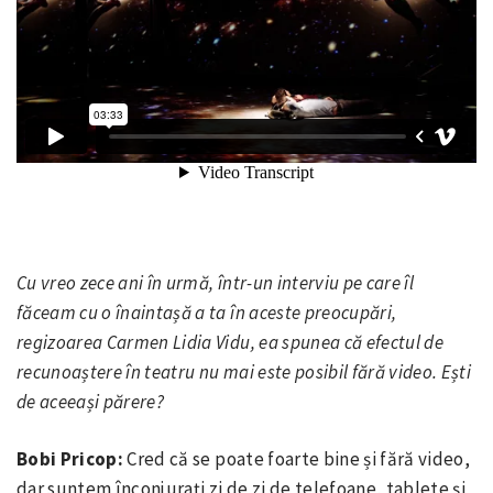
Cu vreo zece ani în urmă, într-un interviu pe care îl
făceam cu o înaintașă a ta în aceste preocupări,
regizoarea Carmen Lidia Vidu, ea spunea că efectul de
recunoaștere în teatru nu mai este posibil fără video. Ești
de aceeași părere?
Bobi Pricop:
Cred că se poate foarte bine și fără video,
dar suntem înconjurați zi de zi de telefoane, tablete și