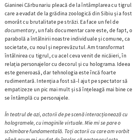
Gianinei Cărbunariu pleacă de la întâmplarea cu tigrul
care a evadat de la grădina zoologică din Sibiu și a fost
omorât cu brutalitate pe străzi. Ea face un fel de
documentary
, un fals documentar care este, de fapt, o
parabolă a întâlnirii noastre individuale și comune, ca
societate, cu noul și neprevăzutul. Am transformat
întâlnirea cu tigrul, cu acel ceva venit de nicăieri, în
relația personajelor cu decorul și cu holograma. Ideea
este generoasă, dar tehnologia este încă foarte
rudimentară. Intenția a fost să-l ajut pe spectator să
empatizeze un pic mai mult și să înțeleagă mai bine ce
se întâmplă cu personajele.
În teatrul de azi, actorii de pe scenă interacționează cu
hologramele, cu imaginile virtuale. Mie mi se pare o
schimbare fundamentală. Toți actorii cu care am vorbit
până acum mi-au dat de înțeles că partenerul este