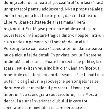
dorința celor de la Teatrul „Luceafărul” din Iași să facă
un spectacol pentru adolescenți. Mi-au propus să aleg
eu un text, mi-a fost foarte greu, dar cred că textul
Elisei Wilk are calitatea de a lăsa mână liberă
regizorului. Există șase personaje adolescente care
povestesc o întâmplare tragică dintr-o noapte, într-un
club unde un personaj va fi omorât de un altul.
Personajele se confesează spectatorilor, dar autoarea
nu dă niciun fel de detalii în privința locului în care se
întâmplă confesiunea. Poate fi în secția de poliție, la ei
acasă... Nu există vreun indiciu clar. Când am început
repetițiile cu actorii, mi-am dat seama că ar fi mult mai
puternic ca gândurile și poveștile personajelor să se
deruleze chiar în mijlocul petrecerii. Ușor-ușor,
împreună cu scenografa spectacolului, Irina Moscu,
decorul a ajuns în varianta clubului în care toți
spectatorii sunt invitați și în care personajele