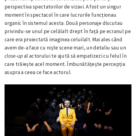
perspectiva spectatorilor de vizavi. A fost un singur
moment în spectacol în care lucrurile funcționau
organic în sistemul acesta. Două personaje discutau
privindu-se unul pe celălalt drept în față pe ecranul pe
care era proiectată imaginea celuilalt. Mai ales când
avem de-a face cu niște scene mari, un detaliu sau un
close-up
al actorului te ajută să empatizezi cu felul în
care trăiește acel moment. Îmbunătățește percepția
asupra a ceea ce face actorul.