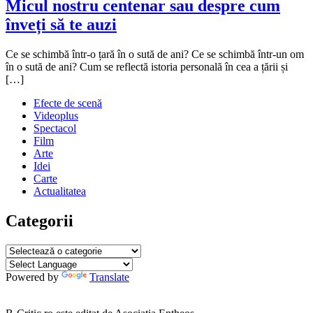
Micul nostru centenar sau despre cum
înveți să te auzi
9
Ce se schimbă într-o țară în o sută de ani? Ce se schimbă într-un om
noiembrie
în o sută de ani? Cum se reflectă istoria personală în cea a țării și
2020
[…]
9
noiembrie
Efecte de scenă
2020
Videoplus
Spectacol
Film
Arte
Idei
Carte
Actualitatea
Categorii
Categorii
Powered by
Translate