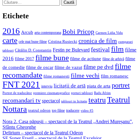
Caută
după:
Etichete
2016
Bobi Pricop
Arcub
arta contemporana
Carmen Lidia Vidu
carte
cronica de film
Cristina Rusiecki
cele mai bune filme
cumparari
film
festival
filme
Festin pe Bulevard
Cătălin D. Constantin
tablouri
filme bune
2016
filme de actiune
filme
filme 2017
filme de arhivă
filme
filme pe dvd
de comedie
filme de oscar
filme de vazut
recomandate
filme vechi
film romanesc
filme romanesti
FNT 2021
portret
licitații de artă
piata de arta
interviu
Portret de traducător
premiere cinematografice
preturi tablouri
Radu Afrim
Teatrul
teatru
recomandari tv
spectacol
tablouri in licitatie
Nottara
teatrul odeon
top filme
traducere
video #5
Nora 2. Casa păpușii – spectacol de la Teatrul „Andrei Mureșanu”,
Sfântu Gheorghe
Delirium – spectacol de la Teatrul Odeon
SF Super Fragil – spectacol de la Teatrul Excelsior