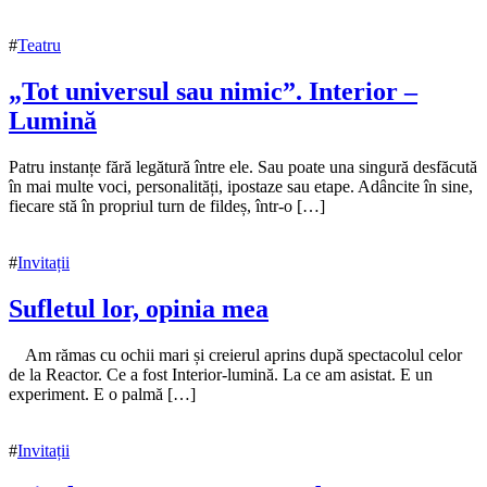
#
Teatru
„Tot universul sau nimic”. Interior –
Lumină
18
Patru instanțe fără legătură între ele. Sau poate una singură desfăcută
octombrie
în mai multe voci, personalități, ipostaze sau etape. Adâncite în sine,
2022
fiecare stă în propriul turn de fildeș, într-o […]
22
noiembrie
2022
#
Invitații
Sufletul lor, opinia mea
15
Am rămas cu ochii mari și creierul aprins după spectacolul celor
noiembrie
de la Reactor. Ce a fost Interior-lumină. La ce am asistat. E un
2021
experiment. E o palmă […]
15
noiembrie
2021
#
Invitații