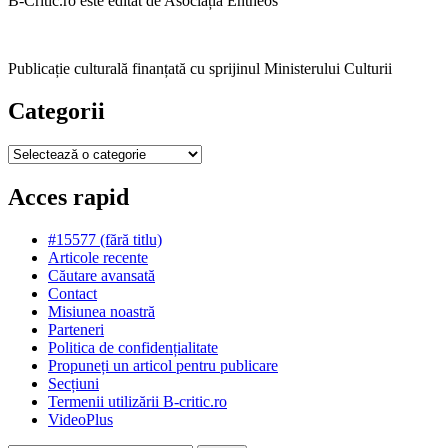
B-Critic.ro este editat de Asociația Entheos
Publicație culturală finanțată cu sprijinul Ministerului Culturii
Categorii
Categorii
Acces rapid
#15577 (fără titlu)
Articole recente
Căutare avansată
Contact
Misiunea noastră
Parteneri
Politica de confidențialitate
Propuneți un articol pentru publicare
Secțiuni
Termenii utilizării B-critic.ro
VideoPlus