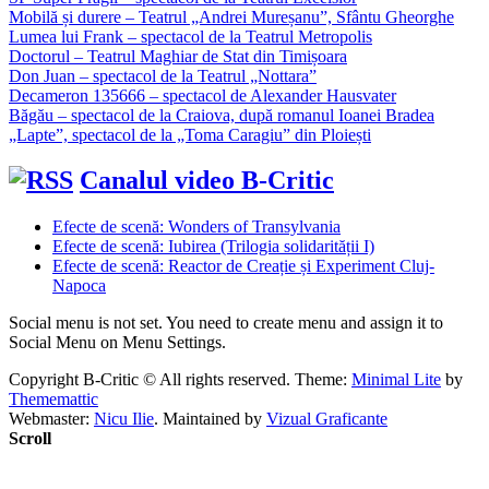
Mobilă și durere – Teatrul „Andrei Mureșanu”, Sfântu Gheorghe
Lumea lui Frank – spectacol de la Teatrul Metropolis
Doctorul – Teatrul Maghiar de Stat din Timișoara
Don Juan – spectacol de la Teatrul „Nottara”
Decameron 135666 – spectacol de Alexander Hausvater
Băgău – spectacol de la Craiova, după romanul Ioanei Bradea
„Lapte”, spectacol de la „Toma Caragiu” din Ploiești
Canalul video B-Critic
Efecte de scenă: Wonders of Transylvania
Efecte de scenă: Iubirea (Trilogia solidarității I)
Efecte de scenă: Reactor de Creație și Experiment Cluj-
Napoca
Social menu is not set. You need to create menu and assign it to
Social Menu on Menu Settings.
Copyright B-Critic © All rights reserved.
Theme:
Minimal Lite
by
Thememattic
Webmaster:
Nicu Ilie
. Maintained by
Vizual Graficante
Scroll