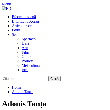
Skip
Menu
to
content
Primary
Efecte de scenă
Menu
B-Critic.ro Acasă
Articole recente
Ediții
Secțiuni
Spectacol
Dans
Arte
Film
Online
Portrete
Metacultura
Idei
Caută
după:
Home
Adonis Tanța
Adonis Tanța