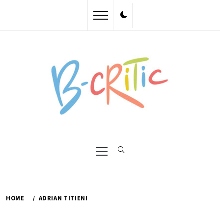
Skip
to
content
Primary
Menu
HOME
ADRIAN TITIENI