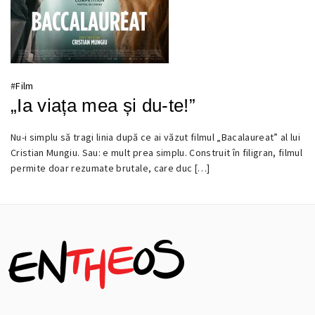
#
Film
„Ia viața mea și du-te!”
Nu-i simplu să tragi linia după ce ai văzut filmul „Bacalaureat” al lui
15
Cristian Mungiu. Sau: e mult prea simplu. Construit în filigran, filmul
NOIEMBRIE
permite doar rezumate brutale, care duc […]
2016