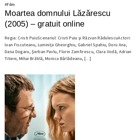
#
Film
Moartea domnului Lăzărescu
(2005) – gratuit online
Regia: Cristi PuiuScenariul: Cristi Puiu şi Răzvan RădulescuActori:
30
Ioan Fiscuteanu, Luminiţa Gheorghiu, Gabriel Spahiu, Doru Ana,
DECEMBRIE
Dana Dogaru, Şerban Pavlu, Florin Zamfirescu, Clara Vodă, Adrian
2016
Titieni, Mihai Brătilă, Monica Bârlădeanu, […]