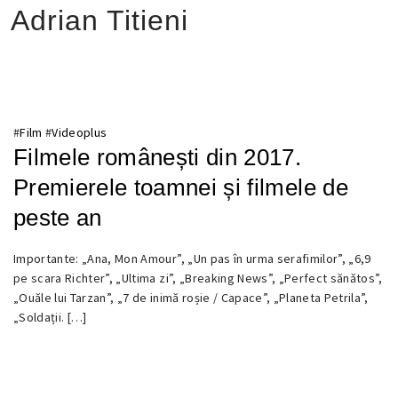
Adrian Titieni
#
Film
#
Videoplus
Filmele românești din 2017.
Premierele toamnei și filmele de
peste an
Importante: „Ana, Mon Amour”, „Un pas în urma serafimilor”, „6,9
15
pe scara Richter”, „Ultima zi”, „Breaking News”, „Perfect sănătos”,
OCTOMBRIE
„Ouăle lui Tarzan”, „7 de inimă roșie / Capace”, „Planeta Petrila”,
2017
„Soldații. […]