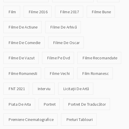
Film
Filme 2016
Filme 2017
Filme Bune
Filme De Actiune
Filme De Arhivă
Filme De Comedie
Filme De Oscar
Filme De Vazut
Filme Pe Dvd
Filme Recomandate
Filme Romanesti
Filme Vechi
Film Romanesc
FNT 2021
Interviu
Licitații De Artă
Piata De Arta
Portret
Portret De Traducător
Premiere Cinematografice
Preturi Tablouri