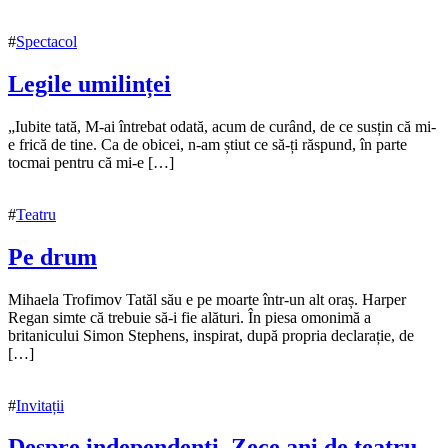
#
Spectacol
Legile umilinței
13
„Iubite tată, M-ai întrebat odată, acum de curând, de ce susțin că mi-
ianuarie
e frică de tine. Ca de obicei, n-am știut ce să-ți răspund, în parte
2026
tocmai pentru că mi-e […]
16
iunie
2026
#
Teatru
Pe drum
14
Mihaela Trofimov Tatăl său e pe moarte într-un alt oraș. Harper
februarie
Regan simte că trebuie să-i fie alături. În piesa omonimă a
2023
britanicului Simon Stephens, inspirat, după propria declarație, de
14
februarie
[…]
2023
#
Invitații
Despre independenți. Zece ani de teatru