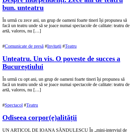
bun. unteatru
20
În urmă cu zece ani, un grup de oameni foarte tineri își propunea să
noiembrie
facă un teatru unde să se joace numai spectacole de calitate: teatru de
2020
artă, valoros, nu […]
20
noiembrie
2020
#
Comunicate de presă
#
Invitații
#
Teatru
Unteatru. Un vis. O poveste de succes a
Bucureștiului
7
În urmă cu opt ani, un grup de oameni foarte tineri își propunea să
noiembrie
facă un teatru unde să se joace numai spectacole de calitate: teatru de
2018
artă, valoros, nu […]
7
noiembrie
2018
#
Spectacol
#
Teatru
Odiseea corpor(e)alității
21
UN ARTICOL DE IOANA SĂNDULESCU În „mini-interviul de