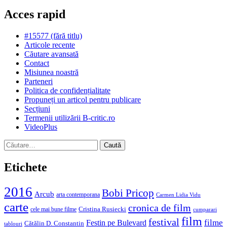
Acces rapid
#15577 (fără titlu)
Articole recente
Căutare avansată
Contact
Misiunea noastră
Parteneri
Politica de confidențialitate
Propuneți un articol pentru publicare
Secțiuni
Termenii utilizării B-critic.ro
VideoPlus
Caută
după:
Etichete
2016
Bobi Pricop
Arcub
arta contemporana
Carmen Lidia Vidu
carte
cronica de film
Cristina Rusiecki
cele mai bune filme
cumparari
film
festival
filme
Festin pe Bulevard
Cătălin D. Constantin
tablouri