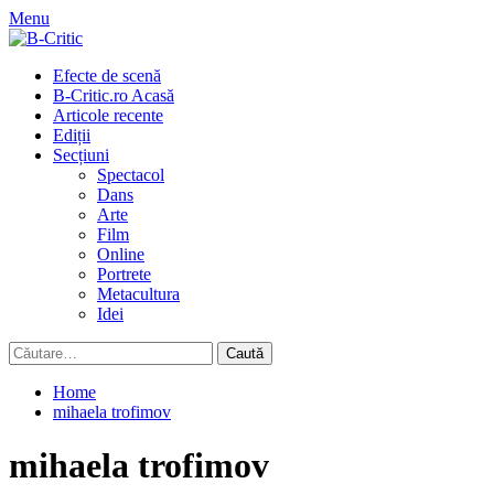
Skip
Menu
to
content
Primary
Efecte de scenă
Menu
B-Critic.ro Acasă
Articole recente
Ediții
Secțiuni
Spectacol
Dans
Arte
Film
Online
Portrete
Metacultura
Idei
Caută
după:
Home
mihaela trofimov
mihaela trofimov