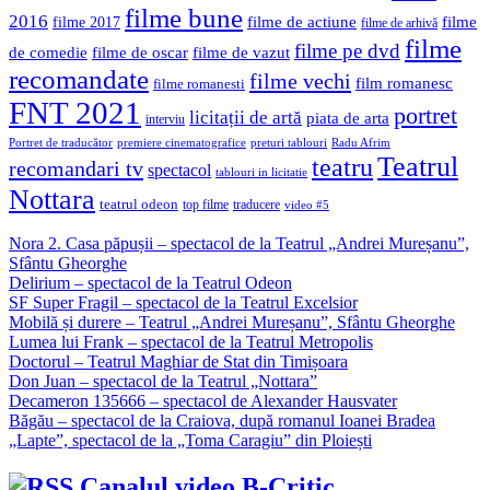
filme bune
2016
filme de actiune
filme
filme 2017
filme de arhivă
filme
filme pe dvd
de comedie
filme de oscar
filme de vazut
recomandate
filme vechi
film romanesc
filme romanesti
FNT 2021
portret
licitații de artă
piata de arta
interviu
Portret de traducător
premiere cinematografice
preturi tablouri
Radu Afrim
Teatrul
teatru
recomandari tv
spectacol
tablouri in licitatie
Nottara
teatrul odeon
top filme
traducere
video #5
Nora 2. Casa păpușii – spectacol de la Teatrul „Andrei Mureșanu”,
Sfântu Gheorghe
Delirium – spectacol de la Teatrul Odeon
SF Super Fragil – spectacol de la Teatrul Excelsior
Mobilă și durere – Teatrul „Andrei Mureșanu”, Sfântu Gheorghe
Lumea lui Frank – spectacol de la Teatrul Metropolis
Doctorul – Teatrul Maghiar de Stat din Timișoara
Don Juan – spectacol de la Teatrul „Nottara”
Decameron 135666 – spectacol de Alexander Hausvater
Băgău – spectacol de la Craiova, după romanul Ioanei Bradea
„Lapte”, spectacol de la „Toma Caragiu” din Ploiești
Canalul video B-Critic