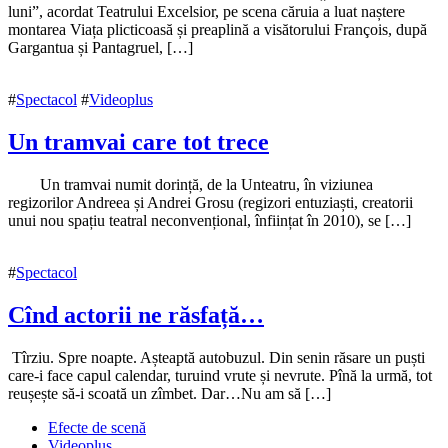
februarie
luni”, acordat Teatrului Excelsior, pe scena căruia a luat naștere
2018
montarea Viața plicticoasă și preaplină a visătorului François, după
26
februarie
Gargantua și Pantagruel, […]
2018
#
Spectacol
#
Videoplus
Un tramvai care tot trece
5
Un tramvai numit dorință, de la Unteatru, în viziunea
octombrie
regizorilor Andreea și Andrei Grosu (regizori entuziaști, creatorii
2017
unui nou spațiu teatral neconvențional, înființat în 2010), se […]
9
octombrie
2017
#
Spectacol
Cînd actorii ne răsfață…
21
Tîrziu. Spre noapte. Așteaptă autobuzul. Din senin răsare un puști
decembrie
care-i face capul calendar, turuind vrute și nevrute. Pînă la urmă, tot
2016
reușește să-i scoată un zîmbet. Dar…Nu am să […]
23
decembrie
Efecte de scenă
2016
Videoplus