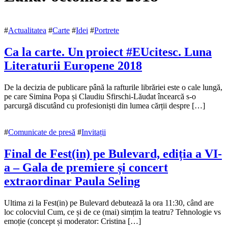
#
Actualitatea
#
Carte
#
Idei
#
Portrete
Ca la carte. Un proiect #EUcitesc. Luna
Literaturii Europene 2018
25
De la decizia de publicare până la rafturile librăriei este o cale lungă,
octombrie
pe care Simina Popa și Claudiu Sfirschi-Lăudat încearcă s-o
2018
parcurgă discutând cu profesioniști din lumea cărții despre […]
7
noiembrie
2018
#
Comunicate de presă
#
Invitații
Final de Fest(in) pe Bulevard, ediția a VI-
a – Gala de premiere și concert
extraordinar Paula Seling
21
Ultima zi la Fest(in) pe Bulevard debutează la ora 11:30, când are
octombrie
loc colocviul Cum, ce și de ce (mai) simțim la teatru? Tehnologie vs
2018
emoție (concept și moderator: Cristina […]
21