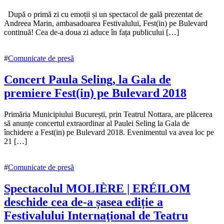
12
După o primă zi cu emoții și un spectacol de gală prezentat de
octombrie
Andreea Marin, ambasadoarea Festivalului, Fest(in) pe Bulevard
2018
continuă! Cea de-a doua zi aduce în fața publicului […]
12
octombrie
2018
#
Comunicate de presă
Concert Paula Seling, la Gala de
premiere Fest(in) pe Bulevard 2018
11
Primăria Municipiului București, prin Teatrul Nottara, are plăcerea
octombrie
să anunțe concertul extraordinar al Paulei Seling la Gala de
2018
închidere a Fest(in) pe Bulevard 2018. Evenimentul va avea loc pe
11
octombrie
21 […]
2018
#
Comunicate de presă
Spectacolul MOLIÈRE | ERÉILOM
deschide cea de-a șasea ediție a
Festivalului Internaţional de Teatru