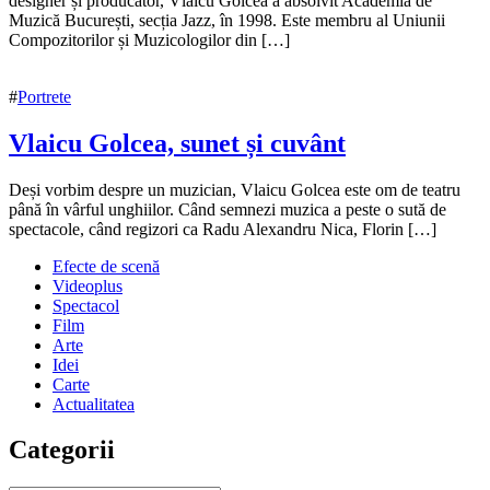
octombrie
designer și producător, Vlaicu Golcea a absolvit Academia de
2018
Muzică București, secția Jazz, în 1998. Este membru al Uniunii
3
noiembrie
Compozitorilor și Muzicologilor din […]
2018
#
Portrete
Vlaicu Golcea, sunet și cuvânt
4
Deși vorbim despre un muzician, Vlaicu Golcea este om de teatru
octombrie
până în vârful unghiilor. Când semnezi muzica a peste o sută de
2018
spectacole, când regizori ca Radu Alexandru Nica, Florin […]
3
noiembrie
Efecte de scenă
2018
Videoplus
Spectacol
Film
Arte
Idei
Carte
Actualitatea
Categorii