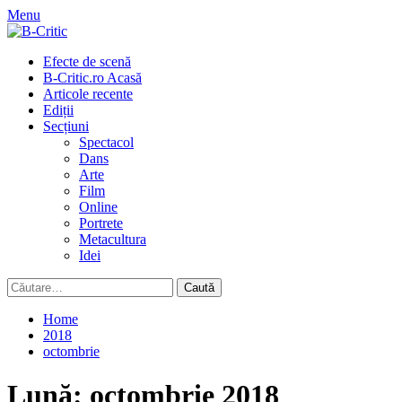
Skip
Menu
to
content
Primary
Efecte de scenă
Menu
B-Critic.ro Acasă
Articole recente
Ediții
Secțiuni
Spectacol
Dans
Arte
Film
Online
Portrete
Metacultura
Idei
Caută
după:
Home
2018
octombrie
Lună:
octombrie 2018