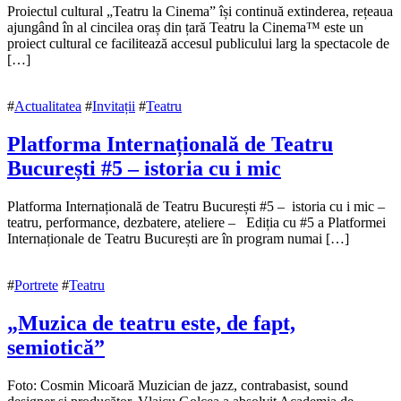
11
Proiectul cultural „Teatru la Cinema” își continuă extinderea, rețeaua
octombrie
ajungând în al cincilea oraș din țară Teatru la Cinema™ este un
2018
proiect cultural ce facilitează accesul publicului larg la spectacole de
11
octombrie
[…]
2018
#
Actualitatea
#
Invitații
#
Teatru
Platforma Internațională de Teatru
București #5 – istoria cu i mic
11
Platforma Internațională de Teatru București #5 – istoria cu i mic –
octombrie
teatru, performance, dezbatere, ateliere – Ediția cu #5 a Platformei
2018
Internaționale de Teatru București are în program numai […]
#
Portrete
#
Teatru
„Muzica de teatru este, de fapt,
semiotică”
4
Foto: Cosmin Micoară Muzician de jazz, contrabasist, sound