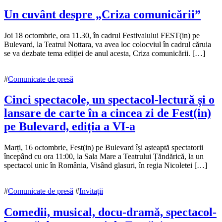
Un cuvânt despre „Criza comunicării”
16
Joi 18 octombrie, ora 11.30, în cadrul Festivalului FEST(in) pe
octombrie
Bulevard, la Teatrul Nottara, va avea loc colocviul în cadrul căruia
2018
se va dezbate tema ediției de anul acesta, Criza comunicării. […]
17
octombrie
2018
#
Comunicate de presă
Cinci spectacole, un spectacol-lectură și o
lansare de carte în a cincea zi de Fest(in)
pe Bulevard, ediția a VI-a
16
Marți, 16 octombrie, Fest(in) pe Bulevard își așteaptă spectatorii
octombrie
începând cu ora 11:00, la Sala Mare a Teatrului Țăndărică, la un
2018
spectacol unic în România, Visând glasuri, în regia Nicoletei […]
16
octombrie
2018
#
Comunicate de presă
#
Invitații
Comedii, musical, docu-dramă, spectacol-