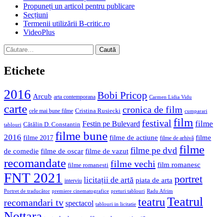
Propuneți un articol pentru publicare
Secțiuni
Termenii utilizării B-critic.ro
VideoPlus
Caută
după:
Etichete
2016
Bobi Pricop
Arcub
arta contemporana
Carmen Lidia Vidu
carte
cronica de film
Cristina Rusiecki
cele mai bune filme
cumparari
film
festival
filme
Festin pe Bulevard
Cătălin D. Constantin
tablouri
filme bune
2016
filme de actiune
filme
filme 2017
filme de arhivă
filme
filme pe dvd
de comedie
filme de oscar
filme de vazut
recomandate
filme vechi
film romanesc
filme romanesti
FNT 2021
portret
licitații de artă
piata de arta
interviu
Portret de traducător
premiere cinematografice
preturi tablouri
Radu Afrim
Teatrul
teatru
recomandari tv
spectacol
tablouri in licitatie
Nottara