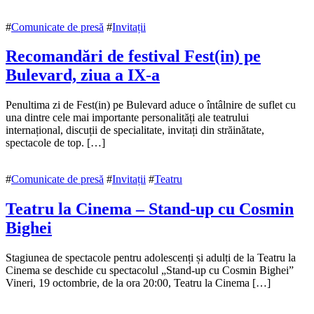
octombrie
2018
#
Comunicate de presă
#
Invitații
Recomandări de festival Fest(in) pe
Bulevard, ziua a IX-a
21
Penultima zi de Fest(in) pe Bulevard aduce o întâlnire de suflet cu
octombrie
una dintre cele mai importante personalități ale teatrului
2018
internațional, discuții de specialitate, invitați din străinătate,
21
octombrie
spectacole de top. […]
2018
#
Comunicate de presă
#
Invitații
#
Teatru
Teatru la Cinema – Stand-up cu Cosmin
Bighei
19
Stagiunea de spectacole pentru adolescenți și adulți de la Teatru la
octombrie
Cinema se deschide cu spectacolul „Stand-up cu Cosmin Bighei”
2018
Vineri, 19 octombrie, de la ora 20:00, Teatru la Cinema […]
19
octombrie
2018