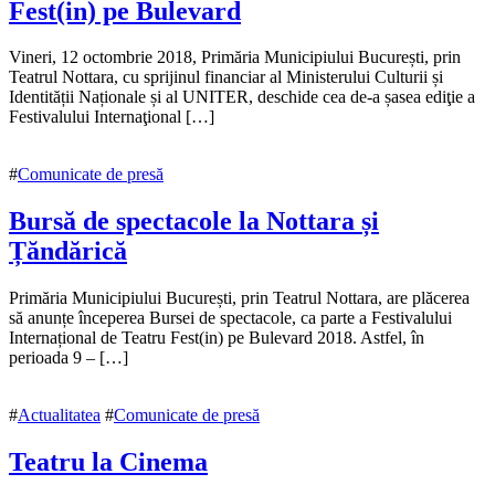
Fest(in) pe Bulevard
11
Vineri, 12 octombrie 2018, Primăria Municipiului București, prin
octombrie
Teatrul Nottara, cu sprijinul financiar al Ministerului Culturii și
2018
Identității Naționale și al UNITER, deschide cea de-a șasea ediţie a
11
octombrie
Festivalului Internaţional […]
2018
#
Comunicate de presă
Bursă de spectacole la Nottara și
Țăndărică
11
Primăria Municipiului București, prin Teatrul Nottara, are plăcerea
octombrie
să anunțe începerea Bursei de spectacole, ca parte a Festivalului
2018
Internațional de Teatru Fest(in) pe Bulevard 2018. Astfel, în
11
octombrie
perioada 9 – […]
2018
#
Actualitatea
#
Comunicate de presă
Teatru la Cinema