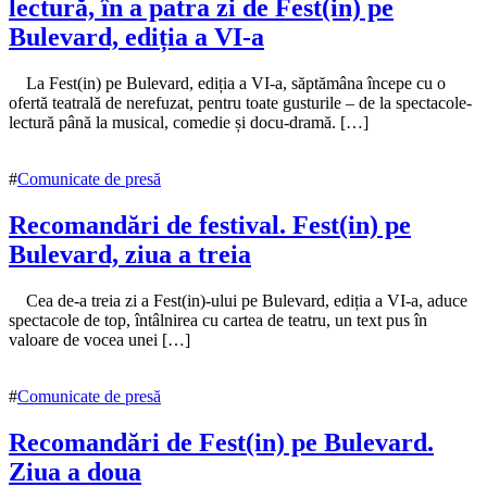
lectură, în a patra zi de Fest(in) pe
Bulevard, ediția a VI-a
16
La Fest(in) pe Bulevard, ediția a VI-a, săptămâna începe cu o
octombrie
ofertă teatrală de nerefuzat, pentru toate gusturile – de la spectacole-
2018
lectură până la musical, comedie și docu-dramă. […]
#
Comunicate de presă
Recomandări de festival. Fest(in) pe
Bulevard, ziua a treia
16
Cea de-a treia zi a Fest(in)-ului pe Bulevard, ediția a VI-a, aduce
octombrie
spectacole de top, întâlnirea cu cartea de teatru, un text pus în
2018
valoare de vocea unei […]
16
octombrie
2018
#
Comunicate de presă
Recomandări de Fest(in) pe Bulevard.
Ziua a doua