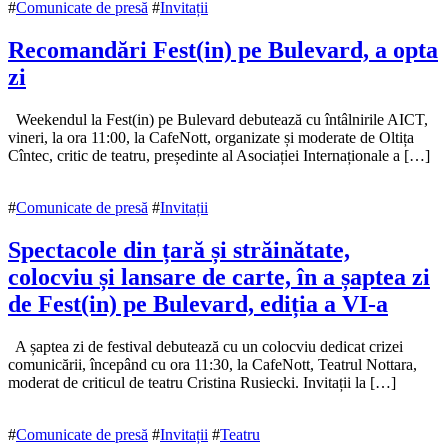
#
Comunicate de presă
#
Invitații
Recomandări Fest(in) pe Bulevard, a opta
zi
18
Weekendul la Fest(in) pe Bulevard debutează cu întâlnirile AICT,
octombrie
vineri, la ora 11:00, la CafeNott, organizate și moderate de Oltița
2018
Cîntec, critic de teatru, președinte al Asociației Internaționale a […]
18
octombrie
2018
#
Comunicate de presă
#
Invitații
Spectacole din țară și străinătate,
colocviu și lansare de carte, în a șaptea zi
de Fest(in) pe Bulevard, ediția a VI-a
18
A șaptea zi de festival debutează cu un colocviu dedicat crizei
octombrie
comunicării, începând cu ora 11:30, la CafeNott, Teatrul Nottara,
2018
moderat de criticul de teatru Cristina Rusiecki. Invitații la […]
18
octombrie
2018
#
Comunicate de presă
#
Invitații
#
Teatru