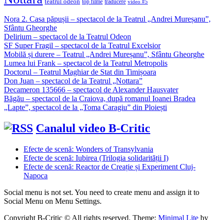
teatrul odeon
top filme
traducere
video #5
Nora 2. Casa păpușii – spectacol de la Teatrul „Andrei Mureșanu”,
Sfântu Gheorghe
Delirium – spectacol de la Teatrul Odeon
SF Super Fragil – spectacol de la Teatrul Excelsior
Mobilă și durere – Teatrul „Andrei Mureșanu”, Sfântu Gheorghe
Lumea lui Frank – spectacol de la Teatrul Metropolis
Doctorul – Teatrul Maghiar de Stat din Timișoara
Don Juan – spectacol de la Teatrul „Nottara”
Decameron 135666 – spectacol de Alexander Hausvater
Băgău – spectacol de la Craiova, după romanul Ioanei Bradea
„Lapte”, spectacol de la „Toma Caragiu” din Ploiești
Canalul video B-Critic
Efecte de scenă: Wonders of Transylvania
Efecte de scenă: Iubirea (Trilogia solidarității I)
Efecte de scenă: Reactor de Creație și Experiment Cluj-
Napoca
Social menu is not set. You need to create menu and assign it to
Social Menu on Menu Settings.
Copyright B-Critic © All rights reserved.
Theme:
Minimal Lite
by