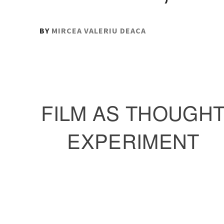
PUBLISHED
BY
MIRCEA VALERIU DEACA
ON
:
19
AUGUST
2020
FILM AS THOUGH
EXPERIMENT