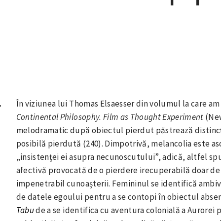
T
În viziunea lui Thomas Elsaesser din volumul la care am
Continental Philosophy. Film as Thought Experiment
(New
melodramatic după obiectul pierdut păstrează distincți
posibilă pierdută (240). Dimpotrivă, melancolia este aso
„insistenței ei asupra necunoscutului”, adică, altfel sp
afectivă provocată de o pierdere irecuperabilă doar de
impenetrabil cunoașterii. Femininul se identifică ambiv
de datele egoului pentru a se contopi în obiectul absent. 
Tabu
de a se identifica cu aventura colonială a Aurorei 