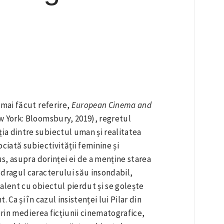
 mai făcut referire,
European Cinema and
 York: Bloomsbury, 2019), regretul
a dintre subiectul uman și realitatea
ciată subiectivității feminine și
us, asupra dorinței ei de a menține starea
 dragul caracterului său insondabil,
alent cu obiectul pierdut și se golește
Ca și în cazul insistenței lui Pilar din
prin medierea ficțiunii cinematografice,