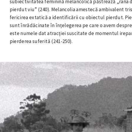
subiectivitatea feminină melancolică păstrează „rana d
pierdut viu” (240). Melancolia amestecă ambivalent tr
fericirea extatică a identificării cu obiectul pierdut. P
sunt înrădăcinate în înțelegerea pe care o avem despre
este numele dat atracției suscitate de momentul ireparab
pierderea suferită (241-250).