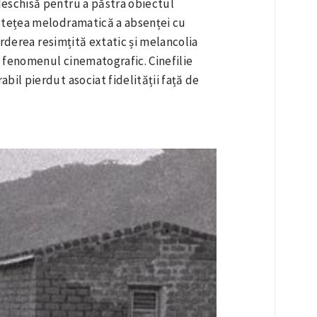
eschisă pentru a păstra obiectul
istețea melodramatică a absenței cu
ierderea resimțită extatic și melancolia
 fenomenul cinematografic. Cinefilie
il pierdut asociat fidelității față de