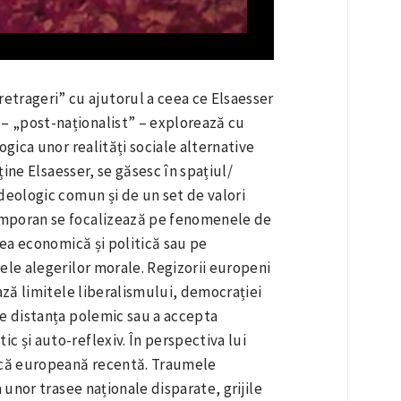
trageri” cu ajutorul a ceea ce Elsaesser
 „post-naționalist” – explorează cu
ogica unor realități sociale alternative
ține Elsaesser, se găsesc în spațiul/
deologic comun și de un set de valori
emporan se focalizează pe fenomenele de
rea economică și politică sau pe
ele alegerilor morale. Regizorii europeni
ază limitele liberalismului, democrației
se distanța polemic sau a accepta
 și auto-reflexiv. În perspectiva lui
fică europeană recentă. Traumele
 unor trasee naționale disparate, grijile