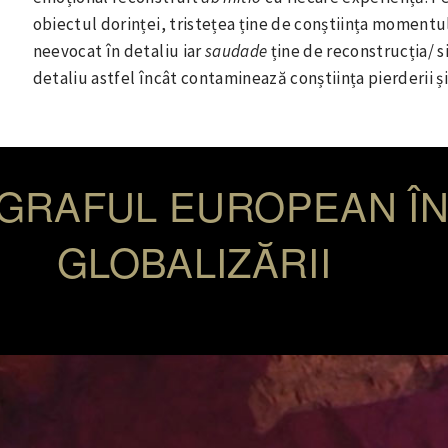
obiectul dorinței, tristețea ține de conștiința momentul
neevocat în detaliu iar
saudade
ține de reconstrucția/ 
detaliu astfel încât contaminează conștiința pierderii
GRAFUL EUROPEAN Î
GLOBALIZĂRII