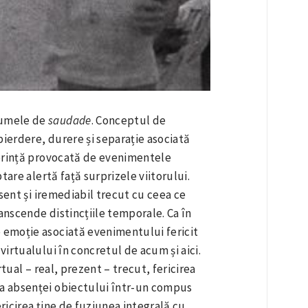
numele de
saudade
. Conceptul de
ierdere, durere și separație asociată
 dorință provocată de evenimentele
ptare alertă față surprizele viitorului.
sent și iremediabil trecut cu ceea ce
anscende distincțiile temporale. Ca în
e emoție asociată evenimentului fericit
virtualului în concretul de acum și aici.
tual – real, prezent – trecut, fericirea
ța absenței obiectului într-un compus
ricirea ține de fuziunea integrală cu