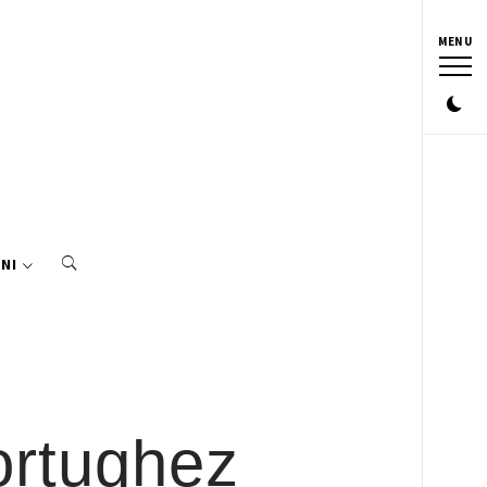
MENU
NI
ortughez