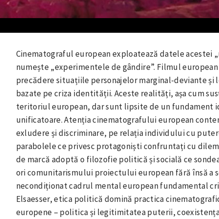
Cinematograful european exploatează datele acestei „re
numește „experimentele de gândire”. Filmul european –
precădere situațiile personajelor marginal-deviante și l
bazate pe criza identității. Aceste realități, așa cum sus
teritoriul european, dar sunt lipsite de un fundament i
unificatoare. Atenția cinematografului european cont
exludere și discriminare, pe relația individului cu pute
parabolele ce privesc protagoniști confruntați cu dilem
de marcă adoptă o filozofie politică și socială ce sonde
ori comunitarismului proiectului european fără însă a 
necondiționat cadrul mental european fundamental critic
Elsaesser, etica politică domină practica cinematogra
europene – politica și legitimitatea puterii, coexistența