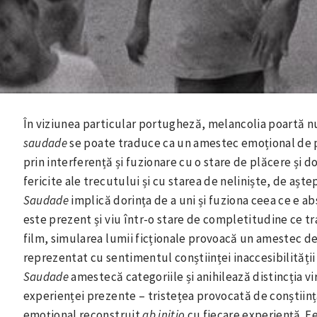
În viziunea particular portugheză, melancolia poartă 
saudade
se poate traduce ca un amestec emoțional de p
prin interferență și fuzionare cu o stare de plăcere și
fericite ale trecutului și cu starea de neliniște, de aște
Saudade
implică dorința de a uni și fuziona ceea ce e ab
este prezent și viu într-o stare de completitudine ce tr
film, simularea lumii ficționale provoacă un amestec d
reprezentat cu sentimentul conștiinței inaccesibilității 
Saudade
amestecă categoriile și anihilează distincția vir
experienței prezente – tristețea provocată de conștiin
emoțional reconstruit
ab initio
cu fiecare experiență. Fe