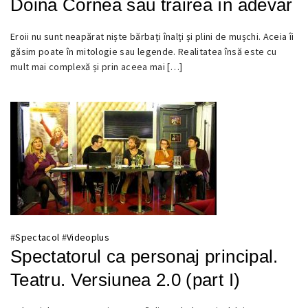
Doina Cornea sau trăirea în adevăr
Eroii nu sunt neapărat niște bărbați înalți și plini de mușchi. Aceia îi
13
găsim poate în mitologie sau legende. Realitatea însă este cu
NOIEMBRIE
mult mai complexă și prin aceea mai […]
2021
#
Spectacol
#
Videoplus
Spectatorul ca personaj principal.
Teatru. Versiunea 2.0 (part I)