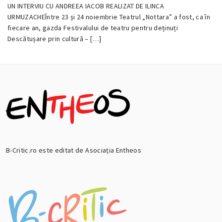
UN INTERVIU CU ANDREEA IACOB REALIZAT DE ILINCA
29
URMUZACHEÎntre 23 și 24 noiembrie Teatrul „Nottara” a fost, ca în
NOIEMBRIE
fiecare an, gazda Festivalului de teatru pentru deținuți
2016
Descătușare prin cultură – […]
B-Critic.ro este editat de Asociația Entheos