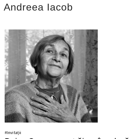
Andreea Iacob
#
Invitații