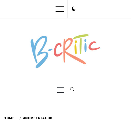
Skip
to
content
Primary
Menu
HOME
ANDREEA IACOB