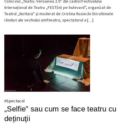
Colocviul „Teatru. Versiunea 2.0” din cadrul Festivalului
25
Internațional de Teatru „FEST(in) pe bulevard”, organizat de
OCTOMBRIE
Teatrul „Nottara” și moderat de Cristina Rusiecki Din ultimele
2017
rânduri ale vechiului amfiteatru, spectatorul a […]
#
Spectacol
„Selfie” sau cum se face teatru cu
deținuții