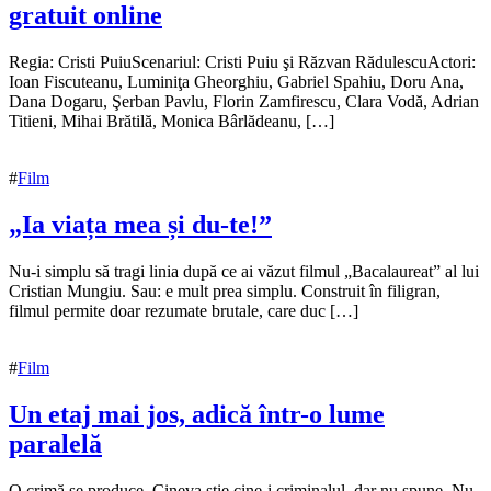
gratuit online
30
Regia: Cristi PuiuScenariul: Cristi Puiu şi Răzvan RădulescuActori:
decembrie
Ioan Fiscuteanu, Luminiţa Gheorghiu, Gabriel Spahiu, Doru Ana,
2016
Dana Dogaru, Şerban Pavlu, Florin Zamfirescu, Clara Vodă, Adrian
2
ianuarie
Titieni, Mihai Brătilă, Monica Bârlădeanu, […]
2017
#
Film
„Ia viața mea și du-te!”
15
Nu-i simplu să tragi linia după ce ai văzut filmul „Bacalaureat” al lui
noiembrie
Cristian Mungiu. Sau: e mult prea simplu. Construit în filigran,
2016
filmul permite doar rezumate brutale, care duc […]
26
noiembrie
2016
#
Film
Un etaj mai jos, adică într-o lume
paralelă
31
O crimă se produce. Cineva știe cine-i criminalul, dar nu spune. Nu