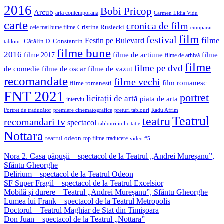
2016
Bobi Pricop
Arcub
arta contemporana
Carmen Lidia Vidu
carte
cronica de film
Cristina Rusiecki
cele mai bune filme
cumparari
film
festival
filme
Festin pe Bulevard
Cătălin D. Constantin
tablouri
filme bune
2016
filme de actiune
filme
filme 2017
filme de arhivă
filme
filme pe dvd
de comedie
filme de oscar
filme de vazut
recomandate
filme vechi
film romanesc
filme romanesti
FNT 2021
portret
licitații de artă
piata de arta
interviu
Portret de traducător
premiere cinematografice
preturi tablouri
Radu Afrim
Teatrul
teatru
recomandari tv
spectacol
tablouri in licitatie
Nottara
teatrul odeon
top filme
traducere
video #5
Nora 2. Casa păpușii – spectacol de la Teatrul „Andrei Mureșanu”,
Sfântu Gheorghe
Delirium – spectacol de la Teatrul Odeon
SF Super Fragil – spectacol de la Teatrul Excelsior
Mobilă și durere – Teatrul „Andrei Mureșanu”, Sfântu Gheorghe
Lumea lui Frank – spectacol de la Teatrul Metropolis
Doctorul – Teatrul Maghiar de Stat din Timișoara
Don Juan – spectacol de la Teatrul „Nottara”