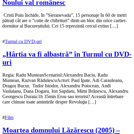
Noului val românesc
25
Cristi Puiu închide, în ”Sieranevada”, 15 personaje în 60 de metri
martie
pătrați cât are o ”cutie de chibrituri” dintr-un bloc din orice cartier-
2017
dormitor al Bucureștiului. Cei 15 reprezintă cercul extins […]
25
martie
2017
#
Turnul cu DVD-uri
„Hârtia va fi albastră” în Turnul cu DVD-
uri
4
Regia: Radu MunteanScenariul:Alexandru Baciu, Radu
ianuarie
Muntean, Razvan RădulescuActori: Paul Ipate, Adi Carauleanu,
2017
Dragoș Bucur, Tudor Istodor, Alexandru Potocean, Andi
4
ianuarie
Vasluianu, Dana Dogaru, Ion Sapdaru, Mimi Brănescu, Alexandru
2017
Georgescu Durata:1h 35min Erou sau terorist? Această întrebare
care chinuie toate amintirile despre Revoluţia […]
#
Film
Moartea domnului Lăzărescu (2005) –