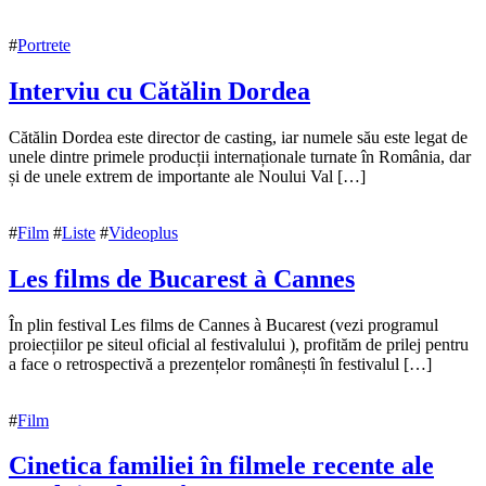
#
Portrete
Interviu cu Cătălin Dordea
5
Cătălin Dordea este director de casting, iar numele său este legat de
decembrie
unele dintre primele producții internaționale turnate în România, dar
2019
și de unele extrem de importante ale Noului Val […]
5
decembrie
2019
#
Film
#
Liste
#
Videoplus
Les films de Bucarest à Cannes
16
În plin festival Les films de Cannes à Bucarest (vezi programul
octombrie
proiecțiilor pe siteul oficial al festivalului ), profităm de prilej pentru
2017
a face o retrospectivă a prezențelor românești în festivalul […]
20
octombrie
2017
#
Film
Cinetica familiei în filmele recente ale