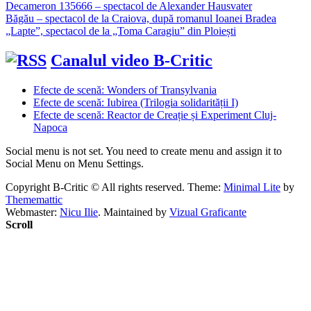
Decameron 135666 – spectacol de Alexander Hausvater
Băgău – spectacol de la Craiova, după romanul Ioanei Bradea
„Lapte”, spectacol de la „Toma Caragiu” din Ploiești
Canalul video B-Critic
Efecte de scenă: Wonders of Transylvania
Efecte de scenă: Iubirea (Trilogia solidarității I)
Efecte de scenă: Reactor de Creație și Experiment Cluj-
Napoca
Social menu is not set. You need to create menu and assign it to
Social Menu on Menu Settings.
Copyright B-Critic © All rights reserved.
Theme:
Minimal Lite
by
Thememattic
Webmaster:
Nicu Ilie
. Maintained by
Vizual Graficante
Scroll