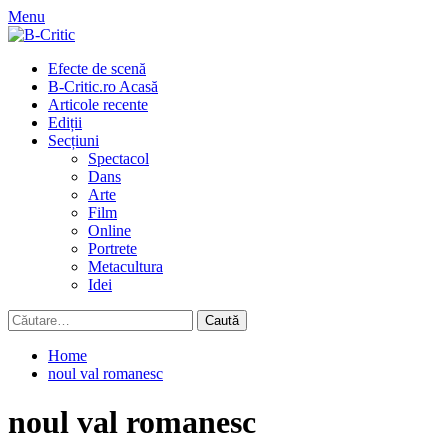
Skip
Menu
to
content
Primary
Efecte de scenă
Menu
B-Critic.ro Acasă
Articole recente
Ediții
Secțiuni
Spectacol
Dans
Arte
Film
Online
Portrete
Metacultura
Idei
Caută
după:
Home
noul val romanesc
noul val romanesc