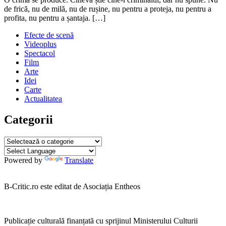
august
de frică, nu de milă, nu de rușine, nu pentru a proteja, nu pentru a
2016
profita, nu pentru a șantaja. […]
31
august
Efecte de scenă
2016
Videoplus
Spectacol
Film
Arte
Idei
Carte
Actualitatea
Categorii
Categorii
Powered by
Translate
B-Critic.ro este editat de Asociația Entheos
Publicație culturală finanțată cu sprijinul Ministerului Culturii