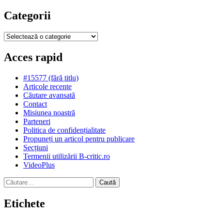
Categorii
Categorii
Acces rapid
#15577 (fără titlu)
Articole recente
Căutare avansată
Contact
Misiunea noastră
Parteneri
Politica de confidențialitate
Propuneți un articol pentru publicare
Secțiuni
Termenii utilizării B-critic.ro
VideoPlus
Caută
după:
Etichete