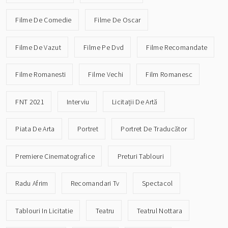
Filme De Comedie
Filme De Oscar
Filme De Vazut
Filme Pe Dvd
Filme Recomandate
Filme Romanesti
Filme Vechi
Film Romanesc
FNT 2021
Interviu
Licitații De Artă
Piata De Arta
Portret
Portret De Traducător
Premiere Cinematografice
Preturi Tablouri
Radu Afrim
Recomandari Tv
Spectacol
Tablouri In Licitatie
Teatru
Teatrul Nottara