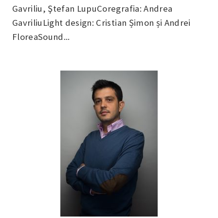
Gavriliu, Ştefan LupuCoregrafia: Andrea
GavriliuLight design: Cristian Șimon și Andrei
FloreaSound...