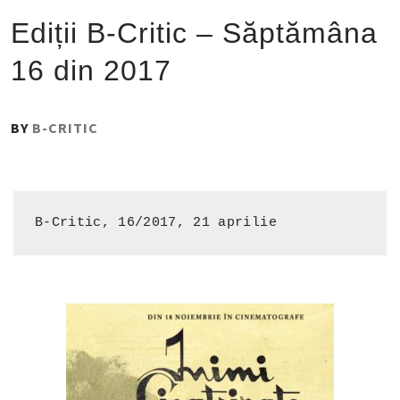
Ediții B-Critic – Săptămâna
16 din 2017
PUBLISHED
BY
B-CRITIC
ON
:
21
APRILIE
B-Critic, 16/2017, 21 aprilie
2017