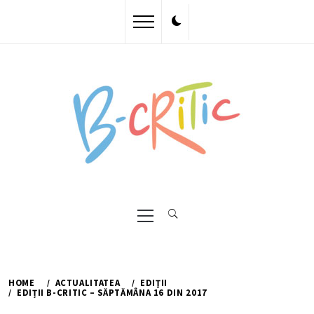
Skip
to
content
Primary
Menu
HOME
ACTUALITATEA
EDIŢII
EDIȚII B-CRITIC – SĂPTĂMÂNA 16 DIN 2017