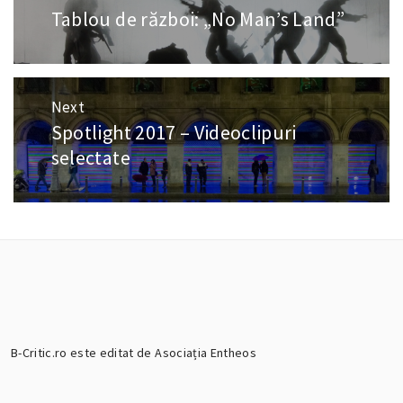
în
Tablou de război: „No Man’s Land”
Previous
articole
post:
Next
Spotlight 2017 – Videoclipuri
Next
post:
selectate
B-Critic.ro este editat de Asociația Entheos