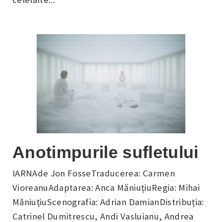
Anotimpurile sufletului
IARNAde Jon FosseTraducerea: Carmen
VioreanuAdaptarea: Anca MăniuțiuRegia: Mihai
MăniuțiuScenografia: Adrian DamianDistribuția:
Catrinel Dumitrescu, Andi Vasluianu, Andrea