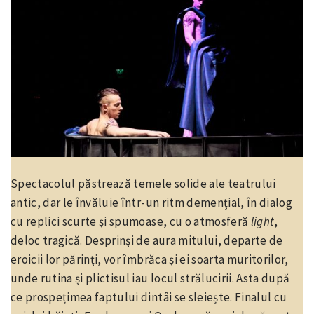
Spectacolul păstrează temele solide ale teatrului
antic, dar le învăluie într-un ritm demențial, în dialog
cu replici scurte și spumoase, cu o atmosferă
light
,
deloc tragică. Desprinși de aura mitului, departe de
eroicii lor părinți, vor îmbrăca și ei soarta muritorilor,
unde rutina și plictisul iau locul strălucirii. Asta după
ce prospețimea faptului dintâi se sleiește. Finalul cu