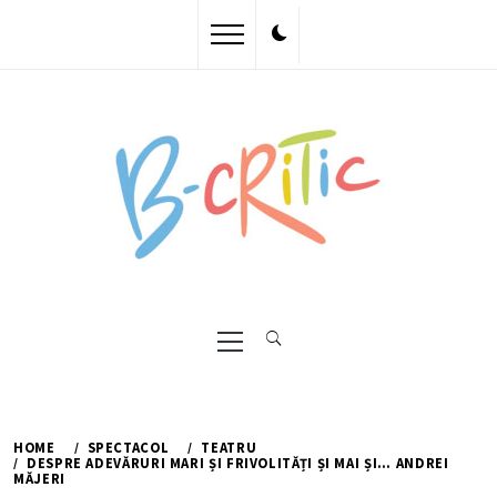
Skip
to
content
Primary
Menu
HOME
SPECTACOL
TEATRU
DESPRE ADEVĂRURI MARI ȘI FRIVOLITĂȚI ȘI MAI ȘI… ANDREI
MĂJERI