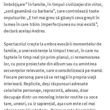
îmbrățișare” în familie, în timpul civilizației din viitor,
„soră geamănă cu barbaria”, care controlează toate
impulsurile: „E tot mai greu să găsești ceva greșit în
lumea în care trăim. Imperfecțiunea nu mai există”,
declară același Andres.
Spectacolul crește la umbra evocării momentelor de
familie, a unei existențe la timpul trecut, în care nu
faptele în timp real țin prim-planul, ci rememorarea
lor, cu poze proiectate din album sau cu amintirea
secvențelor relevante, care o sensibilizează pe mamă.
Fiecare personaj pare să se retragă în propria viață
interioară. Replicile, deși răspunsuri adresate
celorlalte personaje, reprezintă, adesea, doar
decupaje dintr-un monolog interior rostite cu voce
tare, uneori, cu iz sapiențial, așa cum este cel mai