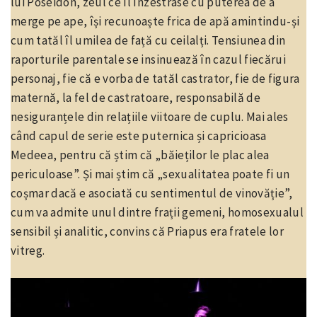
lui Poseidon, zeul ce îl înzestrase cu puterea de a
merge pe ape, își recunoaște frica de apă amintindu-și
cum tatăl îl umilea de față cu ceilalți. Tensiunea din
raporturile parentale se insinuează în cazul fiecărui
personaj, fie că e vorba de tatăl castrator, fie de figura
maternă, la fel de castratoare, responsabilă de
nesiguranțele din relațiile viitoare de cuplu. Mai ales
când capul de serie este puternica și capricioasa
Medeea, pentru că știm că „băieților le plac alea
periculoase”. Și mai știm că „sexualitatea poate fi un
coșmar dacă e asociată cu sentimentul de vinovăție”,
cum va admite unul dintre frații gemeni, homosexualul
sensibil și analitic, convins că Priapus era fratele lor
vitreg.