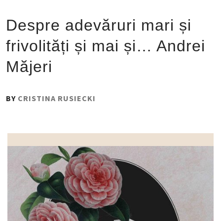
Despre adevăruri mari și
frivolități și mai și… Andrei
Măjeri
PUBLISHED
BY
CRISTINA RUSIECKI
ON
:
3
DECEMBRIE
2019