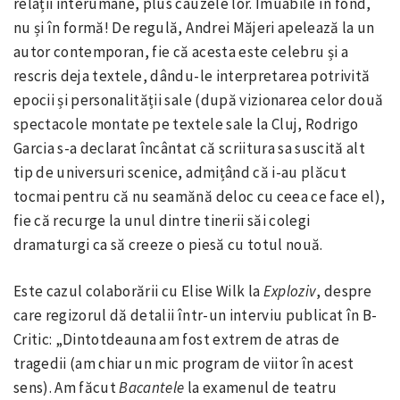
relații interumane, plus cauzele lor. Imuabile în fond,
nu și în formă! De regulă, Andrei Măjeri apelează la un
autor contemporan, fie că acesta este celebru și a
rescris deja textele, dându-le interpretarea potrivită
epocii și personalității sale (după vizionarea celor două
spectacole montate pe textele sale la Cluj, Rodrigo
Garcia s-a declarat încântat că scriitura sa suscită alt
tip de universuri scenice, admițând că i-au plăcut
tocmai pentru că nu seamănă deloc cu ceea ce face el),
fie că recurge la unul dintre tinerii săi colegi
dramaturgi ca să creeze o piesă cu totul nouă.
Este cazul colaborării cu Elise Wilk la
Exploziv
, despre
care regizorul dă detalii într-un interviu publicat în B-
Critic: „Dintotdeauna am fost extrem de atras de
tragedii (am chiar un mic program de viitor în acest
sens). Am făcut
Bacantele
la examenul de teatru