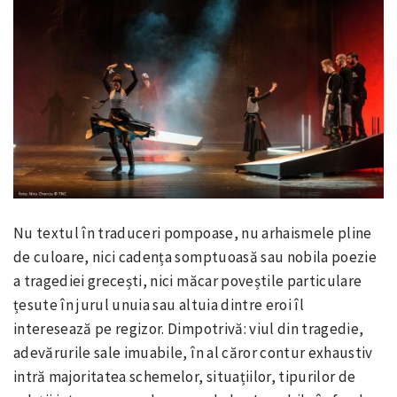
Nu textul în traduceri pompoase, nu arhaismele pline
de culoare, nici cadența somptuoasă sau nobila poezie
a tragediei grecești, nici măcar poveștile particulare
țesute în jurul unuia sau altuia dintre eroi îl
interesează pe regizor. Dimpotrivă: viul din tragedie,
adevărurile sale imuabile, în al căror contur exhaustiv
intră majoritatea schemelor, situațiilor, tipurilor de