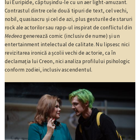
lui Euripide, căptușindu-le cu un aer light-amuzant.
Contrastul dintre cele două tipuri de text, cel vechi,
nobil, quasisacru și cel de azi, plus gesturile de staruri
rock ale actorilor sau rapp-ul inspirat de conflictul din
Medeea
generează comic (inclusiv de nume) și un
entertainment intelectual de calitate. Nu lipsesc nici
revizitarea ironică a școlii vechi de actorie, ca în
declamația lui Creon, nici analiza profilului psihologic
conform zodiei, inclusiv ascendentul.