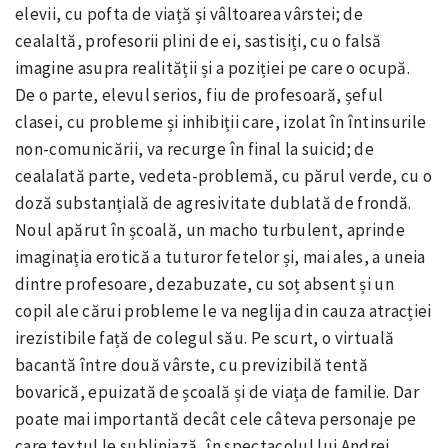
elevii, cu pofta de viață și vâltoarea vârstei; de
cealaltă, profesorii plini de ei, sastisiți, cu o falsă
imagine asupra realității și a poziției pe care o ocupă.
De o parte, elevul serios, fiu de profesoară, șeful
clasei, cu probleme și inhibiții care, izolat în întinsurile
non-comunicării, va recurge în final la suicid; de
cealalată parte, vedeta-problemă, cu părul verde, cu o
doză substanțială de agresivitate dublată de frondă.
Noul apărut în școală, un macho turbulent, aprinde
imaginația erotică a tuturor fetelor și, mai ales, a uneia
dintre profesoare, dezabuzate, cu soț absent și un
copil ale cărui probleme le va neglija din cauza atracției
irezistibile față de colegul său. Pe scurt, o virtuală
bacantă între două vârste, cu previzibilă tentă
bovarică, epuizată de școală și de viața de familie. Dar
poate mai importantă decât cele câteva personaje pe
care textul le subliniază, în spectacolul lui Andrei