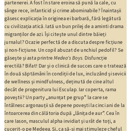
partenerei. A fost în stare eroina să pună la cale, cu
sânge rece, infanticid și crime abominabile? Înaintașii
găsesc explicația în originea ei barbară, fără legătură
cu civilizația atică. Iată un bun prilej de a aminti drama
migranților de azi. Își citește unul dintre băieți
jurnalul? Ocazie perfectă de a discuta despre ficțiune
și non-ficțiune. Un copil abuzat de unchiul pedofil? Se
găsește și asta printre
Medea's Boys
. Disfuncție
erectilă? Bifat! Dar și o clinică de succes care o tratează
în două săptămâni în condiții de lux, incluzând și sevicii
de wellness și mindfulness, deținută de cine altul
decât de progenitura lui Esculap. Iar coperta, rama
poveștii? Un party „anunțat pe grup” la care se
întâlnesc argonauții să depene povești la cinci ani de la
întoarcerea din călătoria după „lânița de aur”. Cea în
care Iason, masculul alpha invidiat și urât de toți, a
cucerit-o pe Medeea. Și, ca să-și mai stimuleze cheful