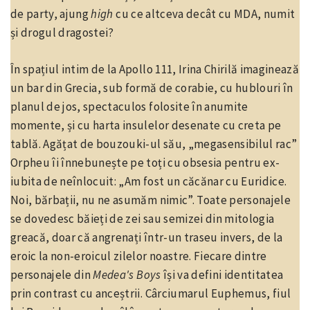
de party, ajung
high
cu ce altceva decât cu MDA, numit
și drogul dragostei?
În spațiul intim de la Apollo 111, Irina Chirilă imaginează
un bar din Grecia, sub formă de corabie, cu hublouri în
planul de jos, spectaculos folosite în anumite
momente, și cu harta insulelor desenate cu creta pe
tablă. Agățat de bouzouki-ul său, „megasensibilul rac”
Orpheu îi înnebunește pe toți cu obsesia pentru ex-
iubita de neînlocuit: „Am fost un căcănar cu Euridice.
Noi, bărbații, nu ne asumăm nimic”. Toate personajele
se dovedesc băieți de zei sau semizei din mitologia
greacă, doar că angrenați într-un traseu invers, de la
eroic la non-eroicul zilelor noastre. Fiecare dintre
personajele din
Medea's Boys
își va defini identitatea
prin contrast cu anceștrii. Cârciumarul Euphemus, fiul