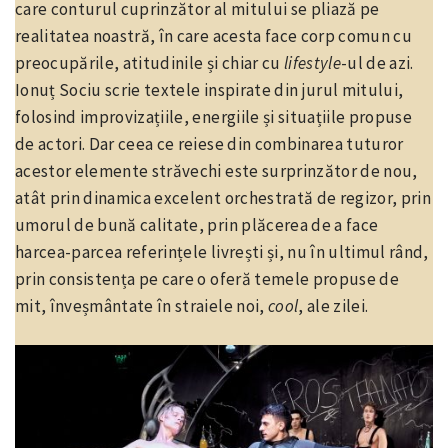
care conturul cuprinzător al mitului se pliază pe
realitatea noastră, în care acesta face corp comun cu
preocupările, atitudinile și chiar cu
lifestyle
-ul de azi.
Ionuț Sociu scrie textele inspirate din jurul mitului,
folosind improvizațiile, energiile și situațiile propuse
de actori. Dar ceea ce reiese din combinarea tuturor
acestor elemente străvechi este surprinzător de nou,
atât prin dinamica excelent orchestrată de regizor, prin
umorul de bună calitate, prin plăcerea de a face
harcea-parcea referințele livrești și, nu în ultimul rând,
prin consistența pe care o oferă temele propuse de
mit, înveșmântate în straiele noi,
cool
, ale zilei.