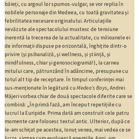
băieți, cu argoul lor spumos-vulgar, se vor replia în
nobilele personaje din Medeea, cu toată gravitatea și
febrilitatea necesare originalului. Articulațiile
nevăzute ale spectacolului mustesc de tensiune
inerentă la trecerea de la actualitate, cu milioanele ei
de informații dispuse pe orizontală, înghițite dintr-o
privire (și psihanaliză, și wellness, și știință, și
mindfulness, chiar și genosociogramă!), la carnea
mitului care, pătrunzând în adâncime, presupune cu
totul alt tip de receptare. În timpul conferinței mai
sus-menționate în legătură cu
Medea's Boys
, Andrei
Măjeri vorbea chiar de două spectacole diferite care se
combină: „În primă fază, am început repetițiile cu
lucrul la Euripide. Prima dată am construit cele patru
momente care folosesc textul antic. Ulterior, după ce
le-am schițat pe acestea, Ionuț venea, mai vedea ce se
lucra, simțea cum evoluează energiile. Apoi, am