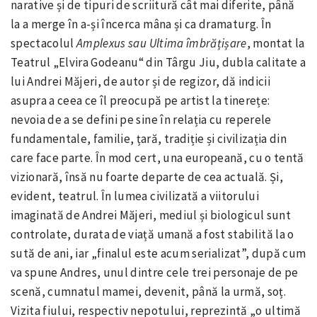
narative și de tipuri de scriitură cât mai diferite, până
la a merge în a-și încerca mâna și ca dramaturg. În
spectacolul
Amplexus sau Ultima
îmbrățișare
, montat la
Teatrul „Elvira Godeanu“ din Târgu Jiu, dubla calitate a
lui Andrei Măjeri, de autor și de regizor, dă indicii
asupra a ceea ce îl preocupă pe artist la tinerețe:
nevoia de a se defini pe sine în relația cu reperele
fundamentale, familie, țară, tradiție și civilizația din
care face parte. În mod cert, una europeană, cu o tentă
vizionară, însă nu foarte departe de cea actuală. Și,
evident, teatrul. În lumea civilizată a viitorului
imaginată de Andrei Măjeri, mediul și biologicul sunt
controlate, durata de viață umană a fost stabilită la o
sută de ani, iar „finalul este acum serializat”, după cum
va spune Andres, unul dintre cele trei personaje de pe
scenă, cumnatul mamei, devenit, până la urmă, soț.
Vizita fiului, respectiv nepotului, reprezintă „o ultimă