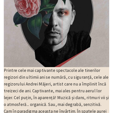
Printre cele mai captivante spectacole ale tinerilor
regizori din ultimii ani se numără, cu siguranță, cele ale
regizorului Andrei Măjeri, artist care nu a împlinit încă
treizeci de ani. Captivante, mai ales pentru aerul lor
lejer. Cel puțin, în aparență! Muzică și dans, ritmuri vii și
o atmosferă... organică. Sau, mai degrabă, senzitivă.
Cam în paradigma aceasta ne învârtim. În spatele aurei