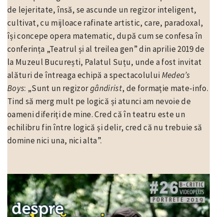
de lejeritate, însă, se ascunde un regizor inteligent,
cultivat, cu mijloace rafinate artistic, care, paradoxal,
își concepe opera matematic, după cum se confesa în
conferința „Teatrul și al treilea gen” din aprilie 2019 de
la Muzeul București, Palatul Suțu, unde a fost invitat
alături de întreaga echipă a spectacolului
Medea’s
Boys
: „Sunt un regizor
gândirist
, de formație mate-info.
Tind să merg mult pe logică și atunci am nevoie de
oameni diferiți de mine. Cred că în teatru este un
echilibru fin între logică și delir, cred că nu trebuie să
domine nici una, nici alta”.