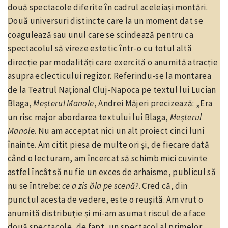
două spectacole diferite în cadrul aceleiași montări.
Două universuri distincte care la un moment dat se
coagulează sau unul care se scindează pentru ca
spectacolul să vireze estetic într-o cu totul altă
direcție par modalități care exercită o anumită atracție
asupra eclecticului regizor. Referindu-se la montarea
de la Teatrul Național Cluj-Napoca pe textul lui Lucian
Blaga,
Meșterul Manole
, Andrei Măjeri precizează: „Era
un risc major abordarea textului lui Blaga,
Meșterul
Manole
. Nu am acceptat nici un alt proiect cinci luni
înainte. Am citit piesa de multe ori și, de fiecare dată
când o lecturam, am încercat să schimb mici cuvinte
astfel încât să nu fie un exces de arhaisme, publicul să
nu se întrebe:
ce a zis ăla pe scenă?
. Cred că, din
punctul acesta de vedere, este o reușită. Am vrut o
anumită distribuție și mi-am asumat riscul de a face
două spectacole, de fapt, un spectacol al primelor