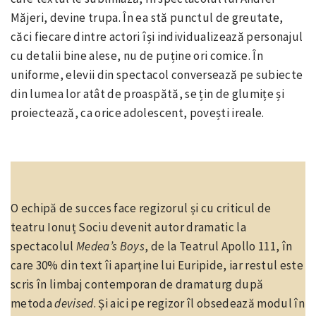
Măjeri, devine trupa. În ea stă punctul de greutate,
căci fiecare dintre actori își individualizează personajul
cu detalii bine alese, nu de puține ori comice. În
uniforme, elevii din spectacol conversează pe subiecte
din lumea lor atât de proaspătă, se țin de glumițe și
proiectează, ca orice adolescent, povești ireale.
O echipă de succes face regizorul și cu criticul de
teatru Ionuț Sociu devenit autor dramatic la
spectacolul
Medea’s Boys
, de la Teatrul Apollo 111, în
care 30% din text îi aparține lui Euripide, iar restul este
scris în limbaj contemporan de dramaturg după
metoda
devised
. Și aici pe regizor îl obsedează modul în