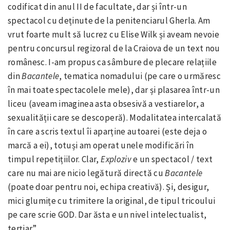
codificat din anul II de facultate, dar și într-un
spectacol cu deținute de la penitenciarul Gherla. Am
vrut foarte mult să lucrez cu Elise Wilk și aveam nevoie
pentru concursul regizoral de la Craiova de un text nou
românesc. I-am propus ca sâmbure de plecare relațiile
din
Bacantele
, tematica nomadului (pe care o urmăresc
în mai toate spectacolele mele), dar și plasarea într-un
liceu (aveam imaginea asta obsesivă a vestiarelor, a
sexualității care se descoperă). Modalitatea intercalată
în care a scris textul îi aparține autoarei (este deja o
marcă a ei), totuși am operat unele modificări în
timpul repetițiilor. Clar,
Exploziv
e un spectacol / text
care nu mai are nicio legătură directă cu
Bacantele
(poate doar pentru noi, echipa creativă). Și, desigur,
mici glumițe cu trimitere la original, de tipul tricoului
pe care scrie GOD. Dar ăsta e un nivel intelectualist,
terțiar”.