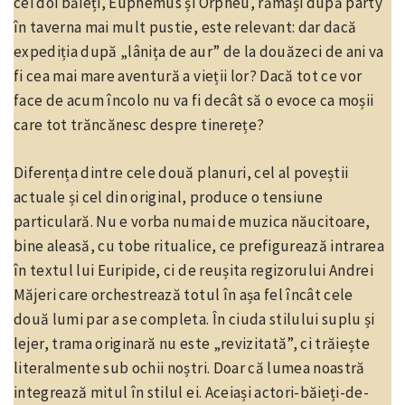
cei doi băieți, Euphemus și Orpheu, rămași după party
în taverna mai mult pustie, este relevant: dar dacă
expediția după „lânița de aur” de la douăzeci de ani va
fi cea mai mare aventură a vieții lor? Dacă tot ce vor
face de acum încolo nu va fi decât să o evoce ca moșii
care tot trăncănesc despre tinerețe?
Diferența dintre cele două planuri, cel al poveștii
actuale și cel din original, produce o tensiune
particulară. Nu e vorba numai de muzica năucitoare,
bine aleasă, cu tobe ritualice, ce prefigurează intrarea
în textul lui Euripide, ci de reușita regizorului Andrei
Măjeri care orchestrează totul în așa fel încât cele
două lumi par a se completa. În ciuda stilului suplu și
lejer, trama originară nu este „revizitată”, ci trăiește
literalmente sub ochii noștri. Doar că lumea noastră
integrează mitul în stilul ei. Aceiași actori-băieți-de-