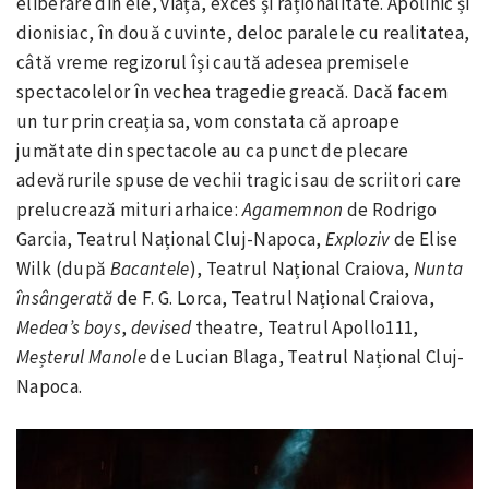
eliberare din ele, viață, exces și raționalitate. Apolinic și
dionisiac, în două cuvinte, deloc paralele cu realitatea,
câtă vreme regizorul își caută adesea premisele
spectacolelor în vechea tragedie greacă. Dacă facem
un tur prin creația sa, vom constata că aproape
jumătate din spectacole au ca punct de plecare
adevărurile spuse de vechii tragici sau de scriitori care
prelucrează mituri arhaice:
Agamemnon
de Rodrigo
Garcia, Teatrul Național Cluj-Napoca,
Exploziv
de Elise
Wilk (după
Bacantele
), Teatrul Național Craiova,
Nunta
însângerată
de F. G. Lorca, Teatrul Național Craiova,
Medea’s boys
,
devised
theatre, Teatrul Apollo111,
Meșterul Manole
de Lucian Blaga, Teatrul Național Cluj-
Napoca.