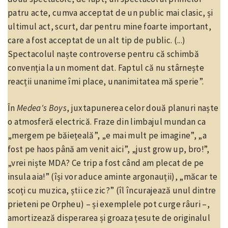
patru acte, cumva acceptat de un public mai clasic, și
ultimul act, scurt, dar pentru mine foarte important,
care a fost acceptat de un alt tip de public. (...)
Spectacolul naște controverse pentru că schimbă
convenția la un moment dat. Faptul că nu stârnește
reacții unanime îmi place, unanimitatea mă sperie”.
În
Medea's Boys
, juxtapunerea celor două planuri naște
o atmosferă electrică. Fraze din limbajul mundan ca
„mergem pe băiețeală”, „e mai mult pe imagine”, „a
fost pe haos până am venit aici”, „just grow up, bro!”,
„vrei niște MDA? Ce trip a fost când am plecat de pe
insula aia!” (își vor aduce aminte argonauții), „măcar te
scoți cu muzica, știi ce zic?” (îl încurajează unul dintre
prieteni pe Orpheu) – și exemplele pot curge râuri –,
amortizează disperarea și groaza țesute de originalul