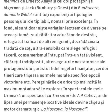
meninas
de Ernesto Anaya și cei doi protagoniști
Algernon și Jack (Bunbury și Onest) din
Bună seara,
domnule Wilde!
sunt toți exponenți ai tipologiei
personajului de tip labil, nomazi prin excelență. În
fond, ei sunt doar niște variațiuni extrem de diverse pe
aceeași temă: zeul rătăcitor aducător de desfrâu,
refugiatul traficat de alți emigranți, dezrădăcinata
trădată de soț, ultra-sensibila care alege refugiul
tăcerii, consumerismul întrupat într-un tată violent,
călărețul îndrăgostit, alter-ego-urile nestatornice ale
protagonistului, artistul fidel regelui finanțator, cei doi
tineri care trișează normele morale specifice epocii
victoriene etc. Peregrinările de orice tip mă incită la
maximum și ador să le explorez în spectacolele mele.
Urmează un spectacol cu
Trei surori
de A.P. Cehov, unde
lipsa unei permanențe locative ideale devine clișeu și
motor dramaturgic:
La Moscova, la Moscova!
”.