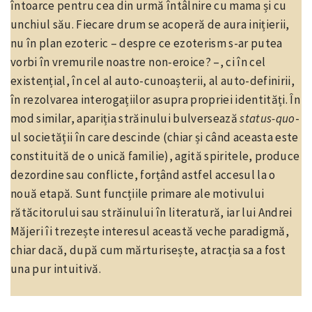
întoarce pentru cea din urmă întâlnire cu mama și cu
unchiul său. Fiecare drum se acoperă de aura inițierii,
nu în plan ezoteric – despre ce ezoterism s-ar putea
vorbi în vremurile noastre non-eroice? –, ci în cel
existențial, în cel al auto-cunoașterii, al auto-definirii,
în rezolvarea interogațiilor asupra propriei identități. În
mod similar, apariția străinului bulversează
status-quo
-
ul societății în care descinde (chiar și când aceasta este
constituită de o unică familie), agită spiritele, produce
dezordine sau conflicte, forțând astfel accesul la o
nouă etapă. Sunt funcțiile primare ale motivului
rătăcitorului sau străinului în literatură, iar lui Andrei
Măjeri îi trezește interesul această veche paradigmă,
chiar dacă, după cum mărturisește, atracția sa a fost
una pur intuitivă.