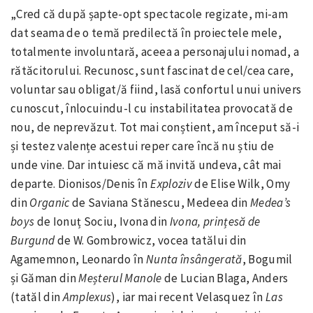
„Cred că după șapte-opt spectacole regizate, mi-am
dat seama de o temă predilectă în proiectele mele,
totalmente involuntară, aceea a personajului nomad, a
rătăcitorului. Recunosc, sunt fascinat de cel/cea care,
voluntar sau obligat/ă fiind, lasă confortul unui univers
cunoscut, înlocuindu-l cu instabilitatea provocată de
nou, de neprevăzut. Tot mai conștient, am început să-i
și testez valențe acestui reper care încă nu știu de
unde vine. Dar intuiesc că mă invită undeva, cât mai
departe. Dionisos/Denis în
Exploziv
de Elise Wilk, Omy
din
Organic
de Saviana Stănescu, Medeea din
Medea’s
boys
de Ionuț Sociu, Ivona din
Ivona, prințesă de
Burgund
de W. Gombrowicz, vocea tatălui din
Agamemnon, Leonardo în
Nunta
însângerată
, Bogumil
și Găman din
Meșterul Manole
de Lucian Blaga, Anders
(tatăl din
Amplexus
), iar mai recent Velasquez în
Las