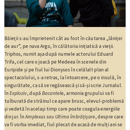
Băieții s-au împrietenit cât au fost în căutarea „lâniței
de aur”, pe nava Argo, în călătoria inițiatică a vieții.
Triphos, numit așa după numele actorului Eduard
Trifa, cel care o joacă pe Medeea în scenele din
Euripide și pe fiul lui Dionysos în celălalt plan al
spectacolului, s-a retras, la întoarcere, pe o insulă, în
singurătate, ca să se regăsească și să-și scrie Jurnalul.
În
Exploziv
, după
Bacantel
e, armonia grupului va fi
tulburată de străinul ce apare brusc, elevul-problemă
și vedetă în același timp care poate coagula energiile
din jur. În
Amplexus sau Ultima îmbrățișare
, despre care
va fi vorba imediat, fiul plecat de acasă de mulți ani se