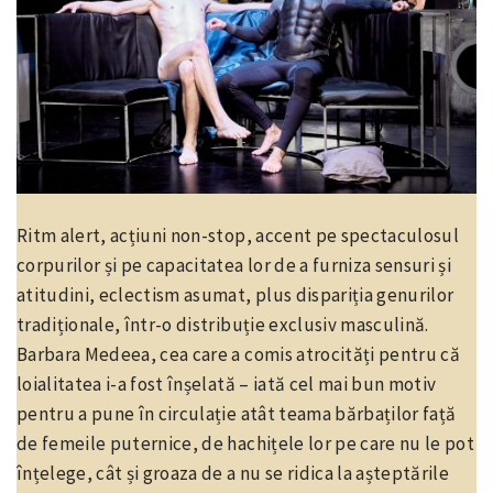
Ritm alert, acțiuni non-stop, accent pe spectaculosul
corpurilor și pe capacitatea lor de a furniza sensuri și
atitudini, eclectism asumat, plus dispariția genurilor
tradiționale, într-o distribuție exclusiv masculină.
Barbara Medeea, cea care a comis atrocități pentru că
loialitatea i-a fost înșelată – iată cel mai bun motiv
pentru a pune în circulație atât teama bărbaților față
de femeile puternice, de hachițele lor pe care nu le pot
înțelege, cât și groaza de a nu se ridica la așteptările