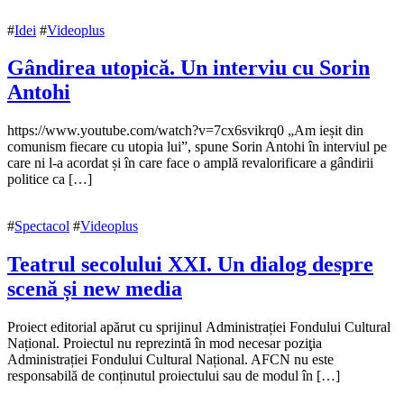
2017
18
#
Idei
#
Videoplus
octombrie
2017
Gândirea utopică. Un interviu cu Sorin
Antohi
15
https://www.youtube.com/watch?v=7cx6svikrq0 „Am ieșit din
octombrie
comunism fiecare cu utopia lui”, spune Sorin Antohi în interviul pe
2017
care ni l-a acordat și în care face o amplă revalorificare a gândirii
18
octombrie
politice ca […]
2017
#
Spectacol
#
Videoplus
Teatrul secolului XXI. Un dialog despre
scenă și new media
24
Proiect editorial apărut cu sprijinul Administrației Fondului Cultural
septembrie
Național. Proiectul nu reprezintă în mod necesar poziţia
2017
Administrației Fondului Cultural Național. AFCN nu este
24
septembrie
responsabilă de conținutul proiectului sau de modul în […]
2017