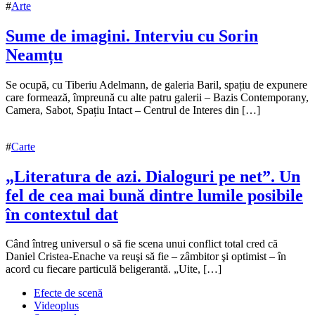
#
Arte
Sume de imagini. Interviu cu Sorin
Neamțu
1
Se ocupă, cu Tiberiu Adelmann, de galeria Baril, spațiu de expunere
august
care formează, împreună cu alte patru galerii – Bazis Contemporany,
2017
Camera, Sabot, Spațiu Intact – Centrul de Interes din […]
2
august
2017
#
Carte
„Literatura de azi. Dialoguri pe net”. Un
fel de cea mai bună dintre lumile posibile
în contextul dat
24
Când întreg universul o să fie scena unui conflict total cred că
august
Daniel Cristea-Enache va reuşi să fie – zâmbitor şi optimist – în
2016
acord cu fiecare particulă beligerantă. „Uite, […]
25
august
Efecte de scenă
2016
Videoplus