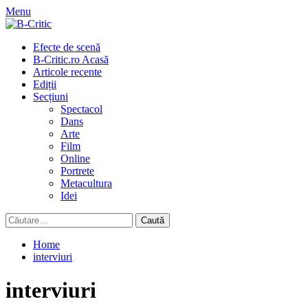
Skip
Menu
to
content
Primary
Efecte de scenă
Menu
B-Critic.ro Acasă
Articole recente
Ediții
Secțiuni
Spectacol
Dans
Arte
Film
Online
Portrete
Metacultura
Idei
Caută
după:
Home
interviuri
interviuri