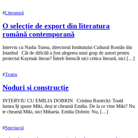
#
Literatură
O selecție de export din literatura
română contemporană
17
Interviu cu Nadia Tunsu, directorul Institutului Cultural Român din
noiembrie
Istanbul Cât de dificilă a fost alegerea unui grup de autori pentru
2020
proiectul Kaymak literar? Întreb întrucât nici critica literară, nici […]
17
noiembrie
2020
#
Teatru
Noduri și construcție
11
INTERVIU CU EMILIA DOBRIN Cristina Rusiecki: Toată
decembrie
lumea îți spune Miki, deși te cheamă Emilia. De la ce vine Miki? Nu
2019
te cheamă Miki, nici Mihaela. Emilia Dobrin: Nu, […]
3
mai
2020
#
Spectacol