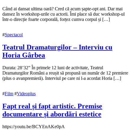
11
Când ai dansat ultima oară? Cred că acum șapte-opt ani. Dar mai
noiembrie
dansez în workshop-urile cu actorii. Îmi place să duc workshop-ul
2018
într-o direcție foarte corporală, forțez cumva corpul și […]
11
noiembrie
2018
#
Spectacol
Teatrul Dramaturgilor – Interviu cu
Horia Gârbea
9
Durata: 28’32” În primele 12 luni de activitate, Teatrul
mai
Dramaturgilor Români a reușit să propună un număr de 12 premiere
2018
(plus o avanpremieră). Interviul pe care ni l-a acordat Horia […]
3
iunie
2018
#
Film
#
Videoplus
Fapt real și fapt artistic. Premise
documentare și abordări estetice
17
https://youtu.be/BCYEnAKe0pA
octombrie