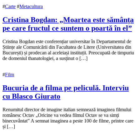
#
Carte
#
Metacultura
Cristina Bogdan: „Moartea este sămânța
pe care fructul ce suntem o poartă în el”
4
Cristina Bogdan este conferențiar universitar în Departamentul de
septembrie
Științe ale Comunicării din Facultatea de Litere (Universitatea din
2017
București) și prodecan al aceleiași instituții. Preocupată de timpuriu
4
septembrie
de domeniul thanatologiei, a susținut o […]
2017
#
Film
Bucuria de a filma pe peliculă. Interviu
cu Blasco Giurato
17
Renumitul director de imagine italian semnează imaginea filmului
august
românesc Octav „Oricine va vedea filmul Octav se va simți
2017
binecuvântat” A semnat imaginea a peste 100 de filme, printre care
17
august
și […]
2017