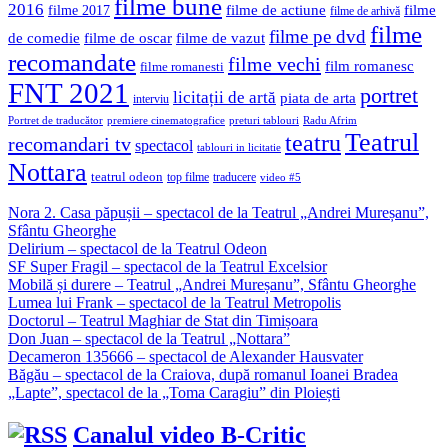
filme bune
2016
filme de actiune
filme
filme 2017
filme de arhivă
filme
filme pe dvd
de comedie
filme de oscar
filme de vazut
recomandate
filme vechi
film romanesc
filme romanesti
FNT 2021
portret
licitații de artă
piata de arta
interviu
Portret de traducător
premiere cinematografice
preturi tablouri
Radu Afrim
Teatrul
teatru
recomandari tv
spectacol
tablouri in licitatie
Nottara
teatrul odeon
top filme
traducere
video #5
Nora 2. Casa păpușii – spectacol de la Teatrul „Andrei Mureșanu”,
Sfântu Gheorghe
Delirium – spectacol de la Teatrul Odeon
SF Super Fragil – spectacol de la Teatrul Excelsior
Mobilă și durere – Teatrul „Andrei Mureșanu”, Sfântu Gheorghe
Lumea lui Frank – spectacol de la Teatrul Metropolis
Doctorul – Teatrul Maghiar de Stat din Timișoara
Don Juan – spectacol de la Teatrul „Nottara”
Decameron 135666 – spectacol de Alexander Hausvater
Băgău – spectacol de la Craiova, după romanul Ioanei Bradea
„Lapte”, spectacol de la „Toma Caragiu” din Ploiești
Canalul video B-Critic