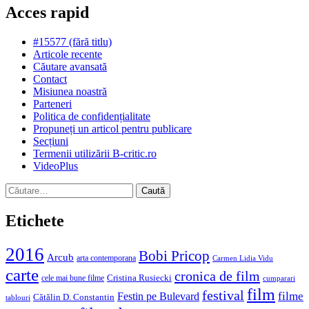
Acces rapid
#15577 (fără titlu)
Articole recente
Căutare avansată
Contact
Misiunea noastră
Parteneri
Politica de confidențialitate
Propuneți un articol pentru publicare
Secțiuni
Termenii utilizării B-critic.ro
VideoPlus
Caută
după:
Etichete
2016
Bobi Pricop
Arcub
arta contemporana
Carmen Lidia Vidu
carte
cronica de film
Cristina Rusiecki
cele mai bune filme
cumparari
film
festival
filme
Festin pe Bulevard
Cătălin D. Constantin
tablouri