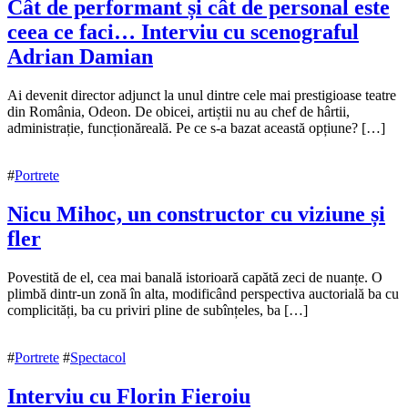
Cât de performant și cât de personal este
ceea ce faci… Interviu cu scenograful
Adrian Damian
4
Ai devenit director adjunct la unul dintre cele mai prestigioase teatre
noiembrie
din România, Odeon. De obicei, artiștii nu au chef de hârtii,
2019
administrație, funcționăreală. Pe ce s-a bazat această opțiune? […]
6
noiembrie
2019
#
Portrete
Nicu Mihoc, un constructor cu viziune și
fler
15
Povestită de el, cea mai banală istorioară capătă zeci de nuanțe. O
noiembrie
plimbă dintr-un zonă în alta, modificând perspectiva auctorială ba cu
2018
complicități, ba cu priviri pline de subînțeles, ba […]
10
decembrie
2018
#
Portrete
#
Spectacol
Interviu cu Florin Fieroiu