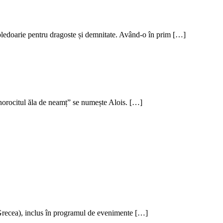
doarie pentru dragoste și demnitate. Având-o în prim […]
norocitul ăla de neamț” se numește Alois. […]
ia Grecea), inclus în programul de evenimente […]