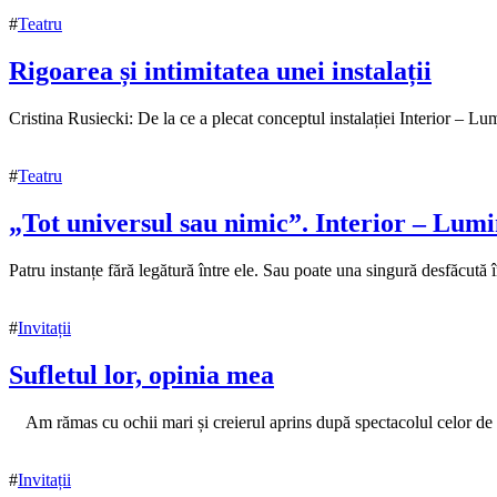
2022
22
#
Teatru
noiembrie
2022
Rigoarea și intimitatea unei instalații
28
Cristina Rusiecki: De la ce a plecat conceptul instalației Interior – L
octombrie
2022
22
#
Teatru
noiembrie
2022
„Tot universul sau nimic”. Interior – Lum
18
Patru instanțe fără legătură între ele. Sau poate una singură desfăcută î
octombrie
2022
22
#
Invitații
noiembrie
2022
Sufletul lor, opinia mea
15
Am rămas cu ochii mari și creierul aprins după spectacolul celor de l
noiembrie
2021
15
#
Invitații
noiembrie