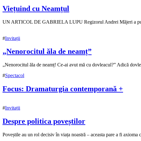
2021
Viețuind cu Neamțul
13
UN ARTICOL DE GABRIELA LUPU Regizorul Andrei Măjeri a pus în sce
noiembrie
2021
13
#
Invitații
noiembrie
2021
„Nenorocitul ăla de neamț”
27
„Nenorocitul ăla de neamț! Ce-ai avut mă cu dovleacul?” Adică dovlea
ianuarie
#
Spectacol
2021
Focus: Dramaturgia contemporană +
24
noiembrie
#
Invitații
2020
24
noiembrie
Despre politica poveștilor
2020
18
Poveștile au un rol decisiv în viața noastră – aceasta pare a fi axioma
noiembrie