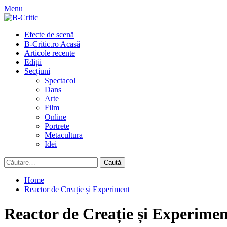
Skip
Menu
to
content
Primary
Efecte de scenă
Menu
B-Critic.ro Acasă
Articole recente
Ediții
Secțiuni
Spectacol
Dans
Arte
Film
Online
Portrete
Metacultura
Idei
Caută
după:
Home
Reactor de Creație și Experiment
Reactor de Creație și Experimen