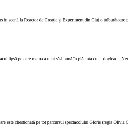
nă la Reactor de Creație și Experiment din Cluj o tulburătoare ple
cul lipsă pe care mama a uitat să-l pună în plăcinta cu… dovleac. „Ne
 care este chestionată pe tot parcursul spectacolului Glorie (regia Oliv