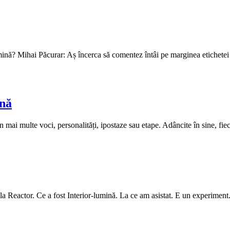
umină? Mihai Păcurar: Aș încerca să comentez întâi pe marginea etichetei
ină
n mai multe voci, personalități, ipostaze sau etape. Adâncite în sine, fiec
a Reactor. Ce a fost Interior-lumină. La ce am asistat. E un experimen