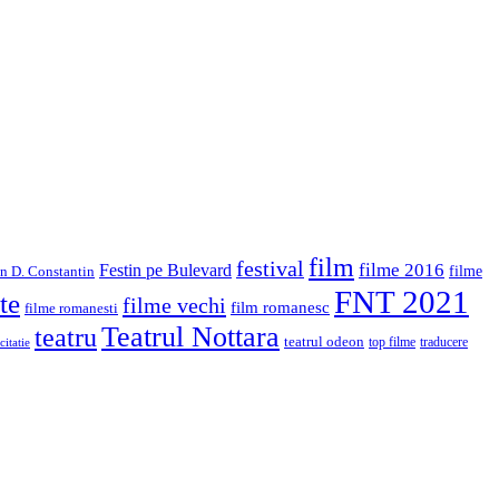
film
festival
filme 2016
Festin pe Bulevard
in D. Constantin
filme
FNT 2021
te
filme vechi
film romanesc
filme romanesti
Teatrul Nottara
teatru
teatrul odeon
top filme
traducere
citatie