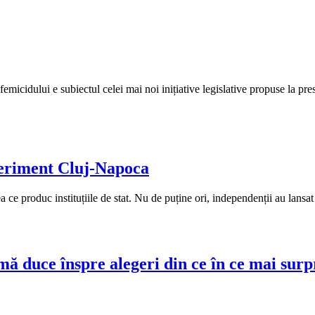
biectul celei mai noi inițiative legislative propuse la presiunea so
periment Cluj-Napoca
 ce produc instituțiile de stat. Nu de puține ori, independenții au lansat
mă duce înspre alegeri din ce în ce mai sur