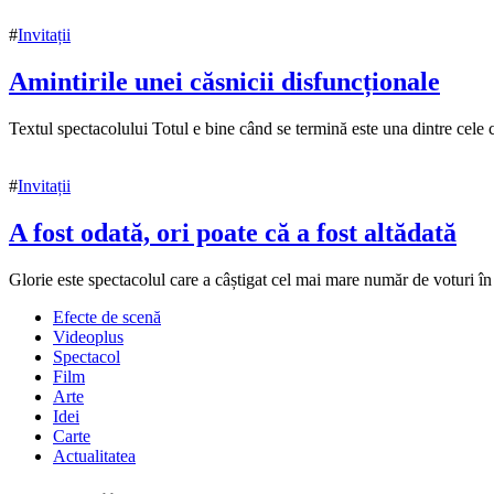
2020
18
#
Invitații
noiembrie
2020
Amintirile unei căsnicii disfuncționale
15
Textul spectacolului Totul e bine când se termină este una dintre cele c
noiembrie
2020
#
Invitații
A fost odată, ori poate că a fost altădată
15
Glorie este spectacolul care a câștigat cel mai mare număr de voturi î
noiembrie
Efecte de scenă
2020
15
Videoplus
noiembrie
Spectacol
2020
Film
Arte
Idei
Carte
Actualitatea