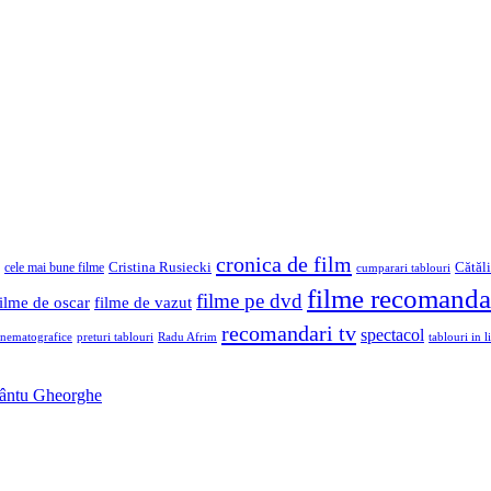
cronica de film
Cristina Rusiecki
Cătăl
cele mai bune filme
cumparari tablouri
filme recomanda
filme pe dvd
filme de oscar
filme de vazut
recomandari tv
spectacol
inematografice
preturi tablouri
Radu Afrim
tablouri in li
Sfântu Gheorghe