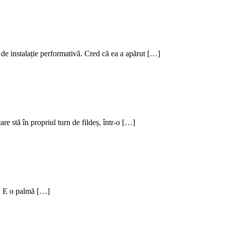
 de instalație performativă. Cred că ea a apărut […]
are stă în propriul turn de fildeș, într-o […]
t. E o palmă […]