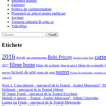
Misiunea noastră
Parteneri
Politica de confidențialitate
Propuneți un articol pentru publicare
Secțiuni
Termenii utilizării B-critic.ro
VideoPlus
Caută
după:
Etichete
2016
carte
Bobi Pricop
Arcub
arta contemporana
Carmen Lidia Vidu
filme bune
filme de actiune
filme de comedie
2017
filme de arhivă
portret
licitații de artă
piata de arta
interviu
Portret de traducător
premiere c
video #5
Nora 2. Casa păpușii – spectacol de la Teatrul „Andrei Mureșanu”, 
Delirium – spectacol de la Teatrul Odeon
SF Super Fragil – spectacol de la Teatrul Excelsior
Mobilă și durere – Teatrul „Andrei Mureșanu”, Sfântu Gheorghe
Lumea lui Frank – spectacol de la Teatrul Metropolis