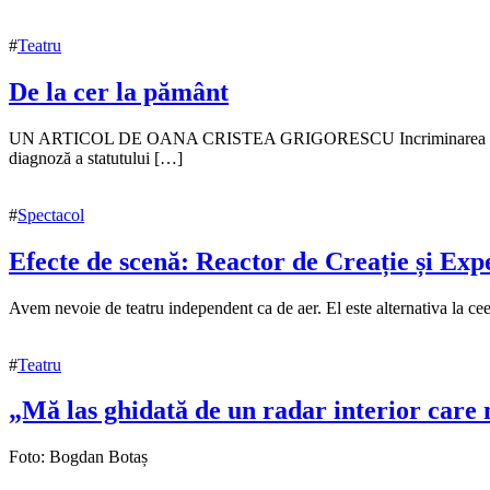
#
Teatru
De la cer la pământ
7
UN ARTICOL DE OANA CRISTEA GRIGORESCU Incriminarea femicidului e su
noiembrie
diagnoză a statutului […]
2025
7
noiembrie
#
Spectacol
2025
Efecte de scenă: Reactor de Creație și Ex
23
Avem nevoie de teatru independent ca de aer. El este alternativa la ceea
octombrie
2025
25
#
Teatru
octombrie
2025
„Mă las ghidată de un radar interior care 
28
Foto: Bogdan Botaș
octombrie