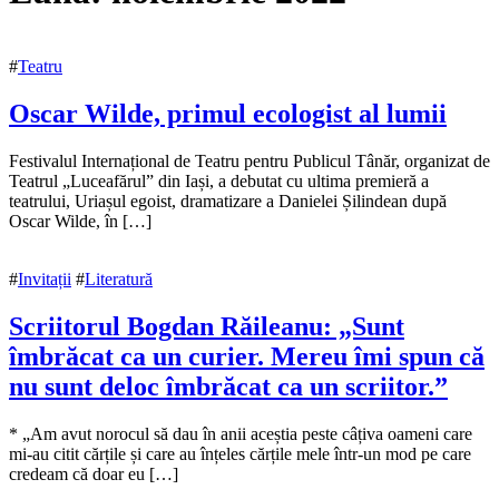
#
Teatru
Oscar Wilde, primul ecologist al lumii
30
Festivalul Internațional de Teatru pentru Publicul Tânăr, organizat de
noiembrie
Teatrul „Luceafărul” din Iași, a debutat cu ultima premieră a
2022
teatrului, Uriașul egoist, dramatizare a Danielei Șilindean după
6
decembrie
Oscar Wilde, în […]
2022
#
Invitații
#
Literatură
Scriitorul Bogdan Răileanu: „Sunt
îmbrăcat ca un curier. Mereu îmi spun că
nu sunt deloc îmbrăcat ca un scriitor.”
24
* „Am avut norocul să dau în anii aceștia peste câțiva oameni care
noiembrie
mi-au citit cărțile și care au înțeles cărțile mele într-un mod pe care
2022
credeam că doar eu […]
6
decembrie