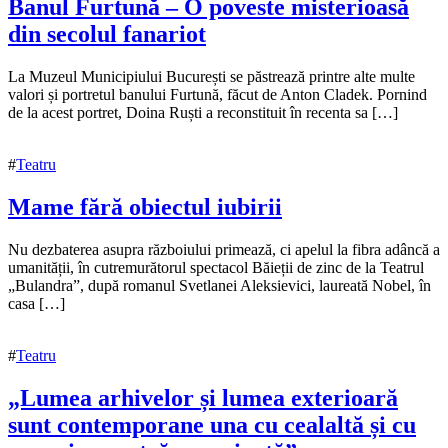
Banul Furtună – O poveste misterioasă
din secolul fanariot
22
La Muzeul Municipiului București se păstrează printre alte multe
noiembrie
valori și portretul banului Furtună, făcut de Anton Cladek. Pornind
2022
de la acest portret, Doina Ruști a reconstituit în recenta sa […]
23
noiembrie
2022
#
Teatru
Mame fără obiectul iubirii
21
Nu dezbaterea asupra războiului primează, ci apelul la fibra adâncă a
noiembrie
umanității, în cutremurătorul spectacol Băieții de zinc de la Teatrul
2022
„Bulandra”, după romanul Svetlanei Aleksievici, laureată Nobel, în
22
noiembrie
casa […]
2022
#
Teatru
„Lumea arhivelor și lumea exterioară
sunt contemporane una cu cealaltă și cu