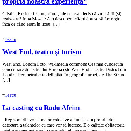
propria noastră experiență”
20
Cristina Rusiecki: Cum, când și de ce te-ai decis că vrei să fii (și)
noiembrie
regizoare? Irina Moscu: Am descoperit că-mi doresc să fac regie
2022
încă de când eram în liceu. […]
22
noiembrie
2022
#
Teatru
West End, teatru și turism
19
West End, Londra Foto: Wikimedia commons Cea mai cunoscută
noiembrie
concentrare de teatre din Europa este West End Theatre District din
2022
Londra. Perimetrul este delimitat, în geografia urbei, de The Strand,
22
noiembrie
[…]
2022
#
Teatru
La casting cu Radu Afrim
17
Regizorii din zona artelor colective au un sistem propriu de
noiembrie
detectare a talentelor cu care vor să lucreze. E o calitate obligatorie
2022
pentru acoperirea acestui perimetru al meseriei, care […]
22