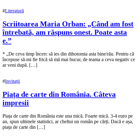
decembrie
2022
#
Literatură
Scriitoarea Maria Orban: „Când am fost
întrebată, am răspuns onest. Poate asta
e.”
24
* „De ceva timp încerc să ies din dihotomia asta bine/rău. Pentru că
noiembrie
începuse să-mi fie frică să mă mai bucur, de teama a ceva negativ ce
2022
ar veni după. […]
6
decembrie
2022
#
Invitații
Piața de carte din România. Câteva
impresii
24
Piața de carte din România este una mică. Foarte mică. 3-4 euro pe
noiembrie
an, spun ultimele statistici, ar cheltui un român pe cărți. Dacă e așa,
2022
piața de carte din […]
25
noiembrie
2022