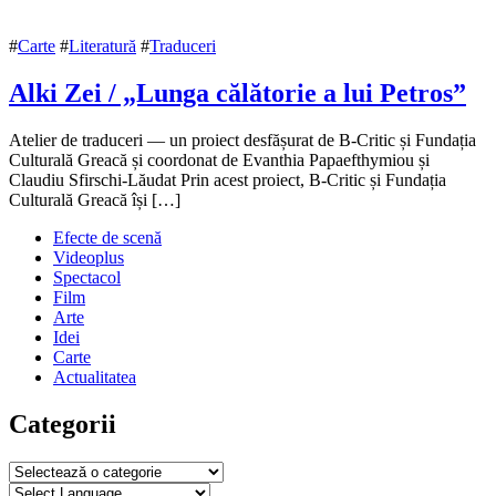
2022
#
Carte
#
Literatură
#
Traduceri
Alki Zei / „Lunga călătorie a lui Petros”
1
Atelier de traduceri — un proiect desfășurat de B-Critic și Fundația
noiembrie
Culturală Greacă și coordonat de Evanthia Papaefthymiou și
2022
Claudiu Sfirschi-Lăudat Prin acest proiect, B-Critic și Fundația
4
noiembrie
Culturală Greacă își […]
2022
Efecte de scenă
Videoplus
Spectacol
Film
Arte
Idei
Carte
Actualitatea
Categorii
Categorii