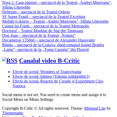
Nora 2. Casa păpușii – spectacol de la Teatrul „Andrei Mureșanu”,
Sfântu Gheorghe
Delirium – spectacol de la Teatrul Odeon
SF Super Fragil – spectacol de la Teatrul Excelsior
Mobilă și durere – Teatrul „Andrei Mureșanu”, Sfântu Gheorghe
Lumea lui Frank – spectacol de la Teatrul Metropolis
Doctorul – Teatrul Maghiar de Stat din Timișoara
Don Juan – spectacol de la Teatrul „Nottara”
Decameron 135666 – spectacol de Alexander Hausvater
Băgău – spectacol de la Craiova, după romanul Ioanei Bradea
„Lapte”, spectacol de la „Toma Caragiu” din Ploiești
Canalul video B-Critic
Efecte de scenă: Wonders of Transylvania
Efecte de scenă: Iubirea (Trilogia solidarității I)
Efecte de scenă: Reactor de Creație și Experiment Cluj-
Napoca
Social menu is not set. You need to create menu and assign it to
Social Menu on Menu Settings.
Copyright B-Critic © All rights reserved.
Theme:
Minimal Lite
by
Thememattic