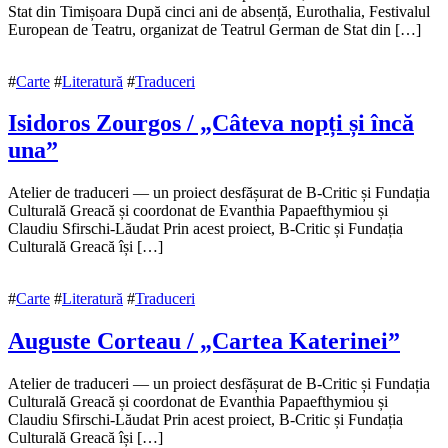
noiembrie
Stat din Timișoara După cinci ani de absență, Eurothalia, Festivalul
2022
European de Teatru, organizat de Teatrul German de Stat din […]
22
noiembrie
2022
#
Carte
#
Literatură
#
Traduceri
Isidoros Zourgos / „Câteva nopți și încă
una”
2
Atelier de traduceri — un proiect desfășurat de B-Critic și Fundația
noiembrie
Culturală Greacă și coordonat de Evanthia Papaefthymiou și
2022
Claudiu Sfirschi-Lăudat Prin acest proiect, B-Critic și Fundația
22
septembrie
Culturală Greacă își […]
2024
#
Carte
#
Literatură
#
Traduceri
Auguste Corteau / „Cartea Katerinei”
2
Atelier de traduceri — un proiect desfășurat de B-Critic și Fundația
noiembrie
Culturală Greacă și coordonat de Evanthia Papaefthymiou și
2022
Claudiu Sfirschi-Lăudat Prin acest proiect, B-Critic și Fundația
22
noiembrie
Culturală Greacă își […]