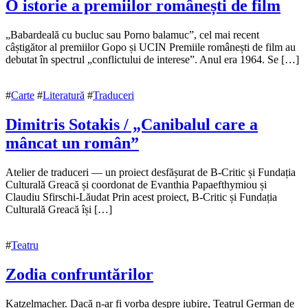
O istorie a premiilor românești de film
5
„Babardeală cu bucluc sau Porno balamuc”, cel mai recent
noiembrie
câștigător al premiilor Gopo și UCIN Premiile românești de film au
2022
debutat în spectrul „conflictului de interese”. Anul era 1964. Se […]
5
decembrie
2022
#
Carte
#
Literatură
#
Traduceri
Dimitris Sotakis / „Canibalul care a
mâncat un român”
4
Atelier de traduceri — un proiect desfășurat de B-Critic și Fundația
noiembrie
Culturală Greacă și coordonat de Evanthia Papaefthymiou și
2022
Claudiu Sfirschi-Lăudat Prin acest proiect, B-Critic și Fundația
8
noiembrie
Culturală Greacă își […]
2022
#
Teatru
Zodia confruntărilor
3
Katzelmacher. Dacă n-ar fi vorba despre iubire, Teatrul German de