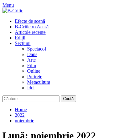
Skip
Menu
to
content
Primary
Efecte de scenă
Menu
B-Critic.ro Acasă
Articole recente
Ediții
Secțiuni
Spectacol
Dans
Arte
Film
Online
Portrete
Metacultura
Idei
Caută
după:
Home
2022
noiembrie
Lună:
noiembrie 2022