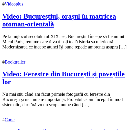
#
Videoplus
Video: Bucureștiul, orașul în matricea
otoman-orientală
22
Pe la mijlocul secolului al-XIX-lea, Bucureștiul începe să fie numit
noiembrie
Micul Paris, renume care îl va însoți toată istoria sa ulterioară.
2022
Modernizarea ce începe atunci își pune repede amprenta asupra […]
#
Booktrailer
Video: Ferestre din București și poveștile
lor
22
Nu mai știu când am făcut primele fotografii cu ferestre din
noiembrie
București și nici nu are importanță. Probabil că am început în mod
2022
sistematic, dar fără vreun scop anume când […]
22
noiembrie
2022
#
Carte