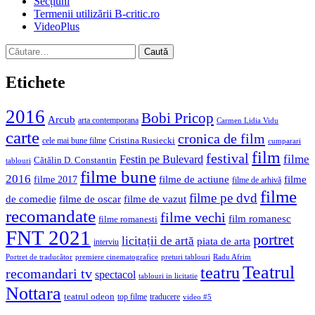
Secțiuni
Termenii utilizării B-critic.ro
VideoPlus
Caută
după:
Etichete
2016
Bobi Pricop
Arcub
arta contemporana
Carmen Lidia Vidu
carte
cronica de film
Cristina Rusiecki
cele mai bune filme
cumparari
film
festival
filme
Festin pe Bulevard
Cătălin D. Constantin
tablouri
filme bune
2016
filme de actiune
filme
filme 2017
filme de arhivă
filme
filme pe dvd
de comedie
filme de oscar
filme de vazut
recomandate
filme vechi
film romanesc
filme romanesti
FNT 2021
portret
licitații de artă
piata de arta
interviu
Portret de traducător
premiere cinematografice
preturi tablouri
Radu Afrim
Teatrul
teatru
recomandari tv
spectacol
tablouri in licitatie
Nottara
teatrul odeon
top filme
traducere
video #5