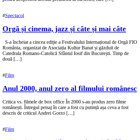
noiembrie
2022
#
Spectacol
Orgă și cinema, jazz și câte și mai câte
16
S-a încheiat a cincea ediție a Festivalului Internațional de Orgă FIO
noiembrie
România, organizat de Asociația Kultur Banat și găzduit de
2022
Catedrala Romano-Catolică Sfântul Iosif din București. Timp de
22
noiembrie
două […]
2022
#
Film
Anul 2000, anul zero al filmului românesc
12
Critica vs. filmele de box office În 2000 s-au produs zero filme
noiembrie
românești. Întregul peisaj în care a fost cu putință așa ceva a fost
2022
descris de criticul Andrei Gorzo […]
5
decembrie
2022
#
Film