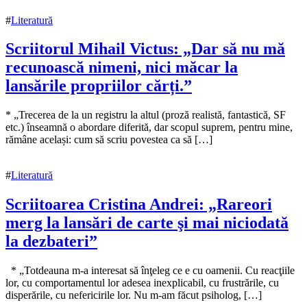
2022
#
Literatură
Scriitorul Mihail Victus: „Dar să nu mă
recunoască nimeni, nici măcar la
lansările propriilor cărți.”
24
* „Trecerea de la un registru la altul (proză realistă, fantastică, SF
noiembrie
etc.) înseamnă o abordare diferită, dar scopul suprem, pentru mine,
2022
rămâne același: cum să scriu povestea ca să […]
6
decembrie
2022
#
Literatură
Scriitoarea Cristina Andrei: „Rareori
merg la lansări de carte şi mai niciodată
la dezbateri”
24
* „Totdeauna m-a interesat să înţeleg ce e cu oamenii. Cu reacţiile
noiembrie
lor, cu comportamentul lor adesea inexplicabil, cu frustrările, cu
2022
disperările, cu nefericirile lor. Nu m-am făcut psiholog, […]
6